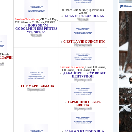
[💾 Скача
Jr French Club Winner
,
Spanish Club
Winner
T-DANTE DE CAN DURAN
♂
Черный
Russian Club Winner
,
CH Czech Rep.
,
CH Lithuania
,
CH Russia
,
CH RKF
, ...
HORS SHAM
♂
GODOLPHIN DES PETITES
VERNIERES
Черный
C'EST LA VIE QUINCY ETC
♀
Мраморный
H Russia
 ДАРЛИ
ый
Russian Club Winner
,
Grand CH Russia
,
CH Russia
,
Jr CH Russia
,
CH RKF
, ...
ДАКАНИРО ЕВГУР ВИВАТ
♂
ЦЕНТУРИОН
Мраморный
ГОР МАРИ ВИМАЛА
♀
Мраморный
ГАРМОНИЯ СЕВЕРА
♀
ИВЕТТА
Мраморный
FALOWN D'OMAHA DOG
♂