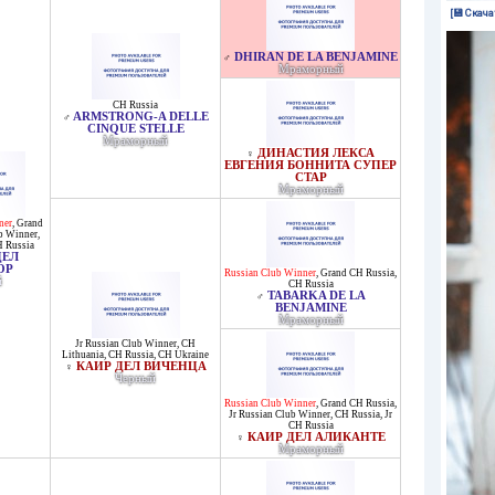
[💾 Скача
DHIRAN DE LA BENJAMINE
♂
Мраморный
CH Russia
ARMSTRONG-A DELLE
♂
CINQUE STELLE
Мраморный
ДИНАСТИЯ ЛЕКСА
♀
ЕВГЕНИЯ БОННИТА СУПЕР
СТАР
Мраморный
ner
,
Grand
ub Winner
,
H Russia
ДЕЛ
ОР
Russian Club Winner
,
Grand CH Russia
,
й
CH Russia
TABARKA DE LA
♂
BENJAMINE
Мраморный
Jr Russian Club Winner
,
CH
Lithuania
,
CH Russia
,
CH Ukraine
КАИР ДЕЛ ВИЧЕНЦА
♀
Черный
Russian Club Winner
,
Grand CH Russia
,
Jr Russian Club Winner
,
CH Russia
,
Jr
CH Russia
КАИР ДЕЛ АЛИКАНТЕ
♀
Мраморный