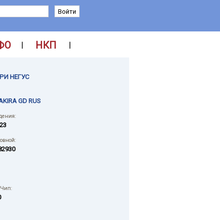
ФО
НКП
|
|
РИ НЕГУС
AKIRA GD RUS
дения:
023
ловной:
82930
 Чип:
0