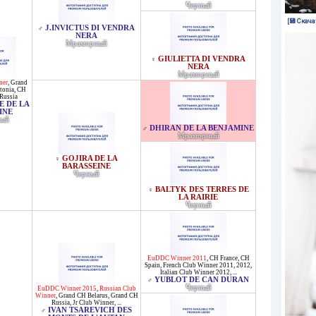
Черный
[💾 Скача
J.INVICTUS DI VENDRA
♂
NERA
Мраморный
GIULIETTA DI VENDRA
♀
NERA
Мраморный
ner
,
Grand
tonia
,
CH
Russia
E DE LA
INE
ый
DHIRAN DE LA BENJAMINE
♂
Мраморный
GOJIRA DE LA
♀
BARASSEINE
Черный
BALTYK DES TERRES DE
♀
LA RAIRIE
Черный
EuDDC Winner 2011
,
CH France
,
CH
Spain
,
French Club Winner 2011, 2012
,
Italian Club Winner 2012
, ...
YUBLOT DE CAN DURAN
♂
Черный
EuDDC Winner 2015
,
Russian Club
Winner
,
Grand CH Belarus
,
Grand CH
Russia
,
Jr Club Winner
, ...
IVAN TSAREVICH DES
♂