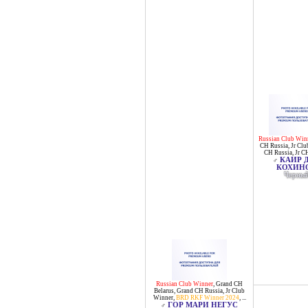
Russian Club Win
CH Russia
,
Jr Cl
CH Russia
,
Jr C
КАИР 
♂
КОХИН
Черны
Russian Club Winner
,
Grand CH
Belarus
,
Grand CH Russia
,
Jr Club
Winner
,
BRD RKF Winner 2024
, ...
ГОР МАРИ НЕГУС
♂