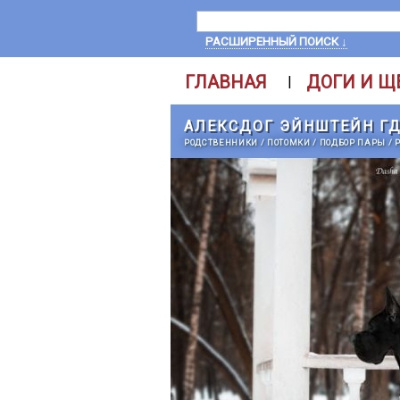
РАСШИРЕННЫЙ ПОИСК ↓
ГЛАВНАЯ
ДОГИ И Щ
|
АЛЕКСДОГ ЭЙНШТЕЙН Г
РОДСТВЕННИКИ
/
ПОТОМКИ
/
ПОДБОР ПАРЫ
/