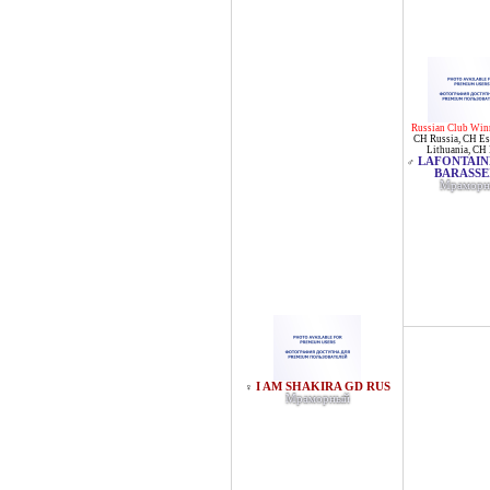
Russian Club Win
CH Russia
,
CH Es
Lithuania
,
CH 
LAFONTAIN
♂
BARASSE
Мраморн
I AM SHAKIRA GD RUS
♀
Мраморный