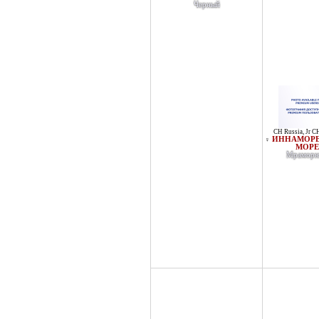
Черный
CH Russia
,
Jr C
ИННАМОРЕ
♀
МОРЕ
Мраморн