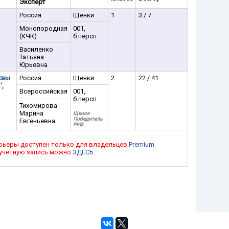
Эксперт
Россия
Щенки
1
3 / 7
Монопородная
001,
(КЧК)
б.персп.
Василенко
Татьяна
Юрьевна
квы
Россия
Щенки
2
22 / 41
',
Всероссийская
001,
б.персп.
Тихомирова
Марина
Щенок
Победитель
Евгеньевна
РКФ
рьеры доступен только для владельцев
Premium
 учетную запись можно
ЗДЕСЬ
.