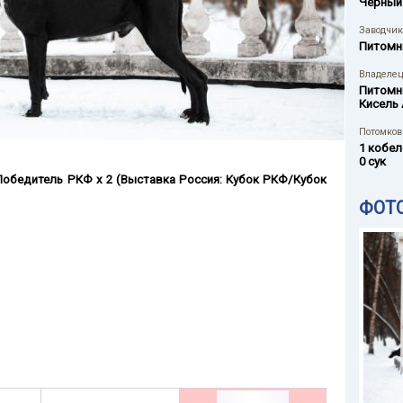
Черный
Заводчик
Питомн
Владелец
Питомн
Кисель 
Потомков 
1 кобел
0 сук
 Победитель РКФ х 2 (Выставка Россия: Кубок РКФ/Кубок
ФОТ