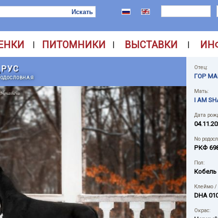
ЕНКИ
ПИТОМНИКИ
ВЫСТАВКИ
ИН
|
|
|
ДРУС
Отец:
ГОР МА
РОДОСЛОВНАЯ
Мать:
I AM SH
Дата рож
04.11.2
No родос
РКФ 69
Пол:
Кобель
Клеймо /
DHA 01
Окрас: