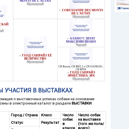
MONTS DE L'AUTAN
Мраморный
[💾 Скача
CORUSSANDE DES MONTS
♀
DE L'AUTAN
Мраморный
СКАЙ
С
ый
АЛАНО'С ШТАТ
♂
МАКСИМИЛИАНО
Черный
ГОЛД САНРАЙЗ ЕЁ
♀
ВЕЛИЧЕСТВО
Мраморный
CH Russia
,
CH RKF
,
2 x CH OANKOO
,
CH RFSS
ГОЛД САНРАЙЗ
♀
ЭРНЕСТИНА ЭРА
Мраморный
Ы УЧАСТИЯ В ВЫСТАВКАХ
мация о выставочных успехах собаки на основании
сены в электронный каталог в разделе
ВЫСТАВКИ
.
Город / Страна
Класс
Число
Число собак
собак
на выставке
Статус
Результат
в
(того же пола/
классе
всего)