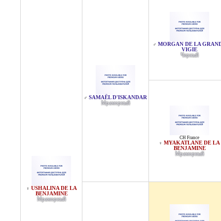
MORGAN DE LA GRAN
♂
VIGIE
Черный
SAMAËL D'ISKANDAR
♂
Мраморный
CH France
MYAKATLANE DE LA
♀
BENJAMINE
Мраморный
USHALINA DE LA
♀
BENJAMINE
Мраморный