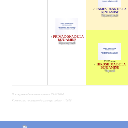
JAMES DEAN DE LA
♂
BENJAMINE
Мраморный
PRIMA DONA DE LA
♀
BENJAMINE
Мраморный
CH France
HIROSHIMA DE LA
♀
BENJAMINE
Черный
Последнее обновление данных 23.07.2024
Количество посещений страницы собаки - 10805