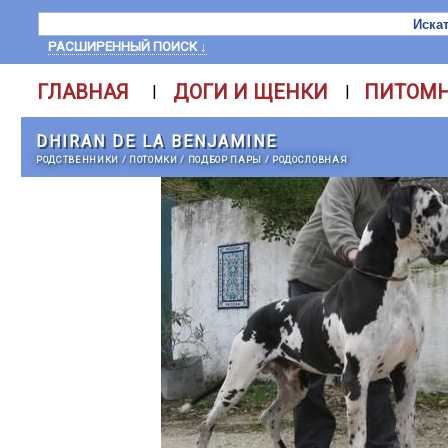
РАСШИРЕННЫЙ ПОИСК ↓
ГЛАВНАЯ
ДОГИ И ЩЕНКИ
ПИТОМ
|
|
DHIRAN DE LA BENJAMINE
РОДСТВЕННИКИ
/
ПОТОМКИ
/
ПОДБОР ПАРЫ
/
РОДОСЛОВНАЯ