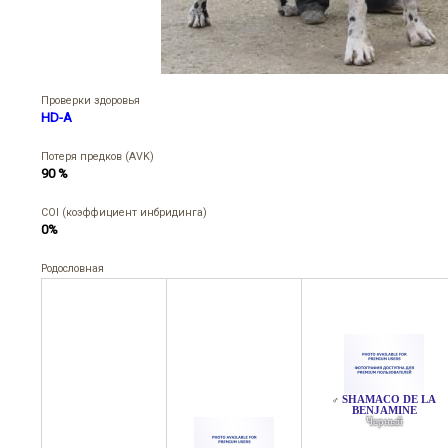
Проверки здоровья
HD-A
Потеря предков (AVK)
90 %
COI (коэффициент инбридинга)
0%
Родословная
SHAMACO DE LA
♂
BENJAMINE
Черный