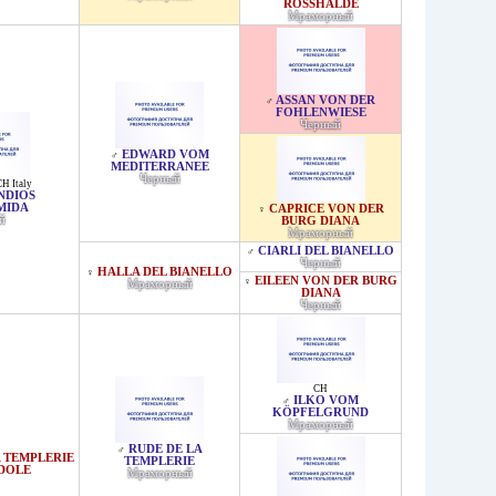
ROSSHALDE
Мраморный
ASSAN VON DER
♂
FOHLENWIESE
Черный
EDWARD VOM
♂
MEDITERRANEE
Черный
CH Italy
NDIOS
MIDA
CAPRICE VON DER
♀
й
BURG DIANA
Мраморный
CIARLI DEL BIANELLO
♂
Черный
HALLA DEL BIANELLO
♀
EILEEN VON DER BURG
♀
Мраморный
DIANA
Черный
CH
ILKO VOM
♂
KÖPFELGRUND
Мраморный
RUDE DE LA
♂
 TEMPLERIE
TEMPLERIE
DOLE
Мраморный