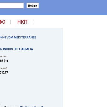
ФО
НКП
|
|
N-N VOM MEDITERRANEE
N INDIOS DELL'ARMIDA
дения:
88 (†)
ловной:
61217
: