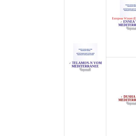
European Winner (
ENNEA
♂
MEDITER
Черны
TELAMON-N VOM
♂
MEDITERRANEE
Черный
DUSHA
♀
MEDITER
Черны