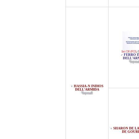
Int.CH (FCI)
,
FERRO I
♂
DELL'AR
Черны
HASSIA-N INDIOS
♀
DELL'ARMIDA
Черный
SHARON DE LA
♀
DE GOUR