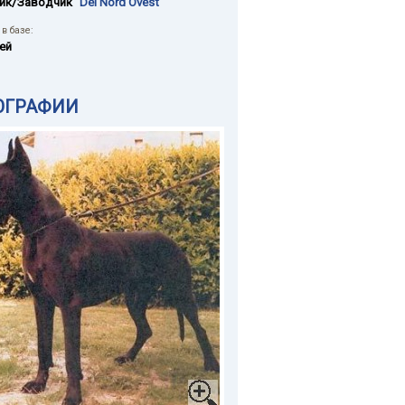
ик/Заводчик
"Del Nord Ovest"
в базе:
ей
ОГРАФИИ