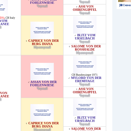
Черный
FOHLENWIESE
[💾 Скача
Черный
ASSI VON
♀
OHRENGIPFEL
Черный
EDS)
,
CH Italy
 VOM
RANEE
й
BLITZ VOM
♂
URSELBACH
CAPRICE VON DER
♀
Черный
BURG DIANA
SALOME VON DER
♀
Мраморный
ROSSHALDE
Мраморный
CH Bundessieger 1971
MYLORD VON DER
♂
EREMITAGE
ASSAN VON DER
♂
Черный
FOHLENWIESE
Черный
ASSI VON
♀
OHRENGIPFEL
 VON
Черный
RANEE
й
BLITZ VOM
♂
URSELBACH
CAPRICE VON DER
♀
Черный
BURG DIANA
SALOME VON DER
♀
Мраморный