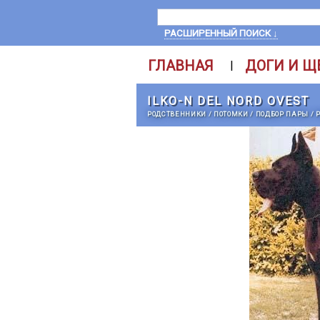
РАСШИРЕННЫЙ ПОИСК ↓
ГЛАВНАЯ
ДОГИ И Щ
|
ILKO-N DEL NORD OVEST
РОДСТВЕННИКИ
/
ПОТОМКИ
/
ПОДБОР ПАРЫ
/