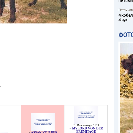
Питомн
Потомков 
4 кобел
4 сук
ФОТ
4
CH Bundessieger 1971
MYLORD VON DER
♂
EREMITAGE
ASSAN VON DER
♂