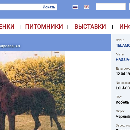
ЕНКИ
ПИТОМНИКИ
ВЫСТАВКИ
ИН
|
|
|
Отец:
TELAMO
РОДОСЛОВНАЯ
Мать:
HASSIA-
Дата рож
12.04.19
No родос
LOI AG0
Пол:
Кобель
Окрас:
Черный
Заводчик