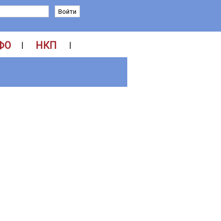
ФО
НКП
|
|