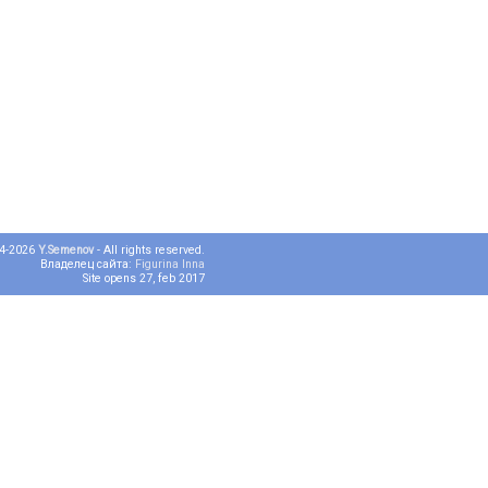
04-2026
Y.Semenov
- All rights reserved.
Владелец сайта:
Figurina Inna
Site opens 27, feb 2017