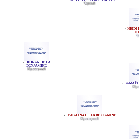
♂
Черный
HEIDI
♀
TO
Ч
DHIRAN DE LA
♂
BENJAMINE
Мраморный
SAMAËL
♂
Мра
USHALINA DE LA BENJAMINE
♀
Мраморный