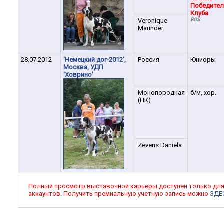
Победител
Клуба
Veronique
BOS
Maunder
28.07.2012
'Немецкий дог-2012',
Россия
Юниоры
Москва, УДП
'Ховрино'
Монопородная
б/м, хор.
(ПК)
Zevens Daniela
Полный просмотр выставочной карьеры доступен только дл
аккаунтов. Получить премиальную учетную запись можно
ЗДЕ