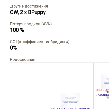
Другие достижения
CW, 2 x BPuppy
Потеря предков (AVK)
100 %
COI (коэффициент инбридинга)
0%
Родословная
Int.CH (FCI)
,
CH
CRADEL
♂
Ч
PUNK DA CASA DO TORRAO