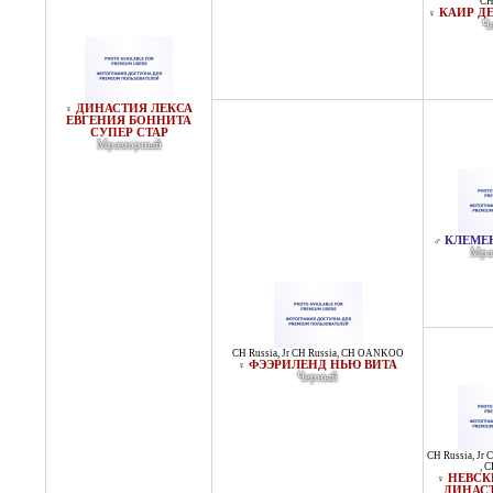
CH
КАИР Д
♀
Ч
ДИНАСТИЯ ЛЕКСА
♀
ЕВГЕНИЯ БОННИТА
СУПЕР СТАР
Мраморный
КЛЕМЕ
♂
Мра
CH Russia
,
Jr CH Russia
,
CH OANKOO
ФЭЭРИЛЕНД НЬЮ ВИТА
♀
Черный
CH Russia
,
Jr 
,
C
НЕВСК
♀
ДИНАС