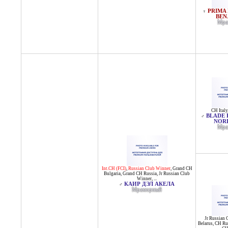
PRIMA 
♀
BEN
Мра
CH Italy
BLADE 
♂
NOR
Мра
Int.CH (FCI)
,
Russian Club Winner
,
Grand CH
Bulgaria
,
Grand CH Russia
,
Jr Russian Club
Winner
, ...
КАИР ДЭЛ АКЕЛА
♂
Мраморный
Jr Russian 
Belarus
,
CH Ru