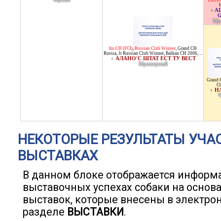
EuDDC
A
♂
Мр
Int.CH (FCI)
,
Russian Club Winner
,
Grand CH
Russia
,
Jr Russian Club Winner
,
Balkan CH 2006
, ...
АЛАНО'С ШТАТ ЕСТ ТУ ВЕСТ
♀
Мраморный
Grand 
Ch
Н
♀
НЕКОТОРЫЕ РЕЗУЛЬТАТЫ УЧА
ВЫСТАВКАХ
В данном блоке отображается информ
выставочных успехах собаки на основ
выставок, которые внесены в электро
разделе
ВЫСТАВКИ
.