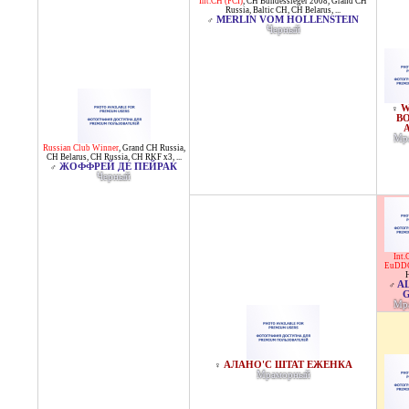
Int.CH (FCI)
,
CH Bundessieger 2008
,
Grand CH
Russia
,
Baltic CH
,
CH Belarus
, ...
MERLIN VOM HOLLENSTEIN
♂
Черный
W
♀
B
Мр
Russian Club Winner
,
Grand CH Russia
,
CH Belarus
,
CH Russia
,
CH RKF x3
, ...
ЖОФФРЕЙ ДЕ ПЕЙРАК
♂
Черный
Int.
EuDDC
A
♂
Мр
АЛАНО'С ШТАТ ЕЖЕНКА
♀
Мраморный