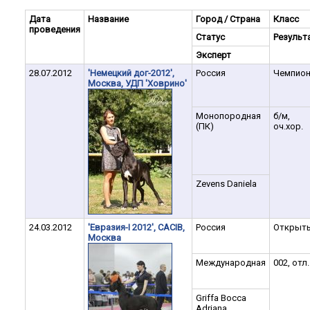
Дата
Название
Город / Страна
Класс
проведения
Статус
Результ
Эксперт
28.07.2012
'Немецкий дог-2012',
Россия
Чемпио
Москва, УДП 'Ховрино'
Монопородная
б/м,
(ПК)
оч.хор.
Zevens Daniela
24.03.2012
'Евразия-I 2012', CACIB,
Россия
Открыт
Москва
Международная
002, отл.
Griffa Bocca
Adriana