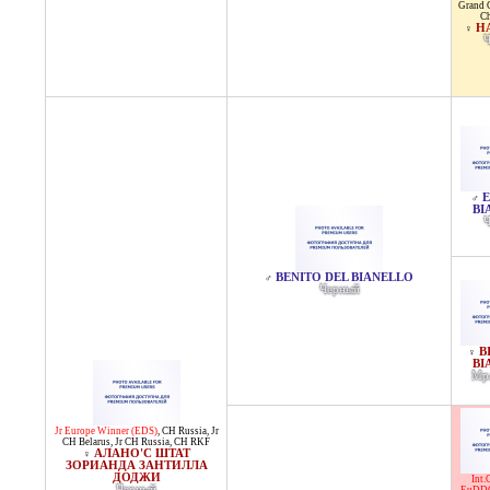
Grand 
Ch
Н
♀
E
♂
BI
BENITO DEL BIANELLO
♂
Черный
B
♀
BI
Мр
Jr Europe Winner (EDS)
,
CH Russia
,
Jr
CH Belarus
,
Jr CH Russia
,
CH RKF
АЛАНО'С ШТАТ
♀
ЗОРИАНДА ЗАНТИЛЛА
ДОДЖИ
Int.
Черный