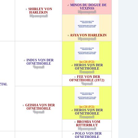
MINOS DU DOGUE DE
♂
VEXINSS
SHIRLEY VON
♀
Мраморный
HARLEKIN
Мраморный
ASYA VON HARLEKIN
♀
Мраморный
INDUS VON DER
♂
Int.CH (FCI)
OFNETHÖHLE
HEROS VON DER
♂
Черный
OFNETHÖHLE
Плащевой
FEE VON DER
♀
OFNETHOHLE (1972)
Черный
ZTAL
GEISHA VON DER
♀
Int.CH (FCI)
OFNETHÖHLE
HEROS VON DER
♂
Черный
OFNETHÖHLE
Плащевой
BROMIA VOM
♀
RITTERBLUT
Мраморный
POLO VON DER
♂
OFNETHÖHLE