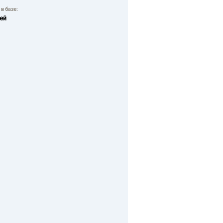
в базе:
ей