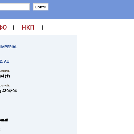
ФО
НКП
|
|
 IMPERIAL
D. AU
дения:
94 (†)
ловной:
 4394/94
рный
: