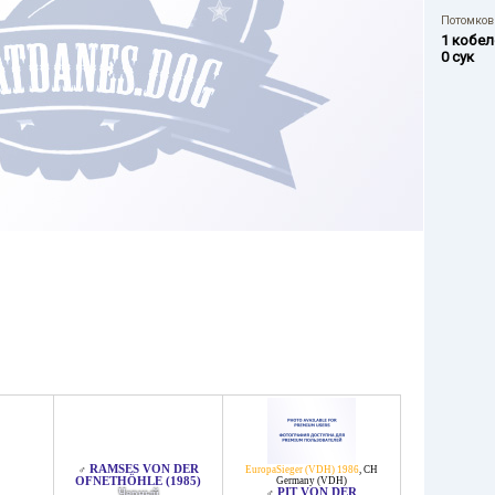
Потомков 
1 кобел
0 сук
RAMSES VON DER
♂
EuropaSieger (VDH) 1986
,
CH
OFNETHÖHLE (1985)
Germany (VDH)
PIT VON DER
Черный
♂