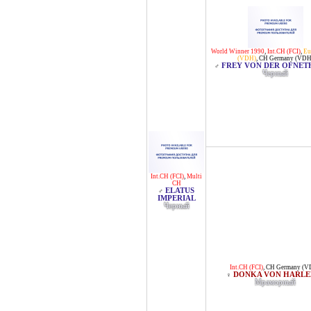
World Winner 1990
,
Int.CH (FCI)
,
Eu
(VDH)
,
CH Germany (VDH
FREY VON DER OFNE
♂
Черный
Int.CH (FCI)
,
Multi
CH
ELATUS
♂
IMPERIAL
Черный
Int.CH (FCI)
,
CH Germany (V
DONKA VON HARLE
♀
Мраморный