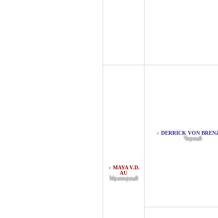
DERRICK VON BREN
♂
Черный
MAYA V.D.
♀
AU
Мраморный