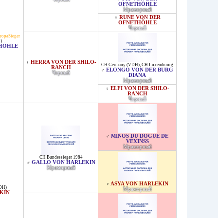
OFNETHÖHLE
Мраморный
RUNE VON DER
♀
OFNETHÖHLE
Черный
ropaSieger
)
THÖHLE
HERRA VON DER SHILO-
♀
CH Germany (VDH)
,
CH Luxembourg
RANCH
ELONGO VON DER BURG
♂
Черный
DIANA
Мраморный
ELFI VON DER SHILO-
♀
RANCH
Черный
MINOS DU DOGUE DE
♂
VEXINSS
Мраморный
CH Bundessieger 1984
GALLO VON HARLEKIN
♂
Мраморный
ASYA VON HARLEKIN
♀
DH)
Мраморный
KIN