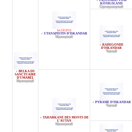
FANTOMAS VOM
♂
KÖNIGSLAND
Серомраморный
Int.CH (FCI)
UTANAPISTIN D'ISKANDAR
♂
Мраморный
RADEGONDE
♀
D'ISKANDAR
Черный
BELKA DU
♀
SANCTUAIRE
D'UMABEL
Мраморный
PYRAME D'ISKANDAR
♂
Черный
TAHARKANE DES MONTS DE
♀
L'AUTAN
Мраморный