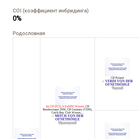
COI (коэффициент инбридинга)
0%
Родословная
CH Poland
VERDI VON DER
♂
OFNETHÖHLE
Черный
Int.CH (FCI)
,
Jr EuDDC Winner
,
CH
Bundessieger 2006
,
CH Germany (VDH)
,
Czech Rep. Club Winner
, ...
MITCH VON DER
♂
OFNETHÖHLE
Мраморный