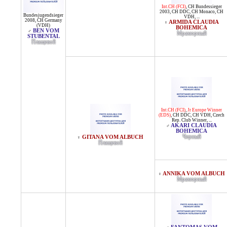
Int.CH (FCI)
,
CH Bundessieger
2003
,
CH DDC
,
CH Monaco
,
CH
Bundesjugendsieger
VDH
, ...
2008
,
CH Germany
ARMIDA CLAUDIA
♀
(VDH)
BOHEMICA
BEN VOM
♂
Мраморный
STUBENTAL
Плащевой
Int.CH (FCI)
,
Jr Europe Winner
(EDS)
,
CH DDC
,
CH VDH
,
Czech
Rep. Club Winner
, ...
AKARI CLAUDIA
♂
BOHEMICA
Черный
GITANA VOM ALBUCH
♀
Плащевой
ANNIKA VOM ALBUCH
♀
Мраморный