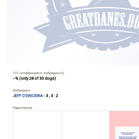
COI (коэффициент инбридинга)
--% (only 28 of 30 dogs)
Инбридинг
JEFF D'ERICEIRA
- 3 , 3 : 2
Родословная