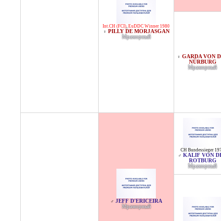
Int.CH (FCI)
,
EuDDC Winner 1980
PILLY DE MORJASGAN
♀
Мраморный
GARDA VON 
♀
NÜRBURG
Мраморный
CH Bundessieger 19
KALIF VON D
♂
ROTBURG
Мраморный
JEFF D'ERICEIRA
♂
Мраморный