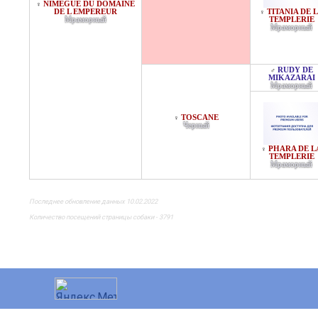
NIMEGUE DU DOMAINE
♀
DE L EMPEREUR
TITANIA DE 
♀
Мраморный
TEMPLERIE
Мраморный
RUDY DE
♂
MIKAZARAI
Мраморный
TOSCANE
♀
Черный
PHARA DE L
♀
TEMPLERIE
Мраморный
Последнее обновление данных 10.02.2022
Количество посещений страницы собаки - 3791