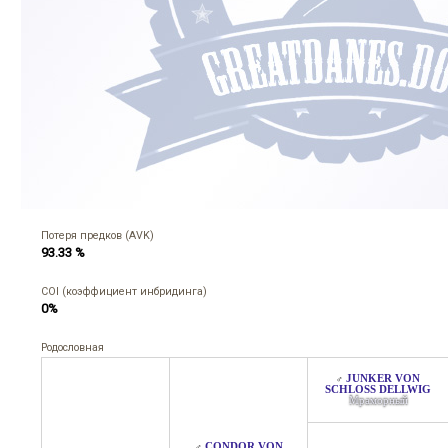
Потеря предков (AVK)
93.33 %
COI (коэффициент инбридинга)
0%
Родословная
JUNKER VON
♂
SCHLOSS DELLWIG
Мраморный
CONDOR VON
♂