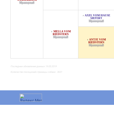
Мраморный
AXEL VOM HAUSE
♂
SIEFERT
Мраморный
MELLA VOM
♀
RIEDSTERN
Мраморный
ANTJE VOM
♀
RIEDSTERN
Мраморный
Последнее обновление данных 19.05.2019
Количество посещений страницы собаки - 3631