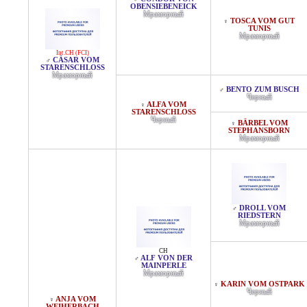
OBENSIEBENEICK
Мраморный
TOSCA VOM GUT
♀
TUNIS
Мраморный
Int.CH (FCI)
CÄSAR VOM
♂
STARENSCHLOSS
Мраморный
BENTO ZUM BUSCH
♂
Черный
ALFA VOM
♀
STARENSCHLOSS
Черный
BÄRBEL VOM
♀
STEPHANSBORN
Мраморный
DROLL VOM
♂
RIEDSTERN
Мраморный
CH
ALF VON DER
♂
MAINPERLE
Мраморный
KARIN VOM OSTPARK
♀
Черный
ANJA VOM
♀
WEIHERBACH