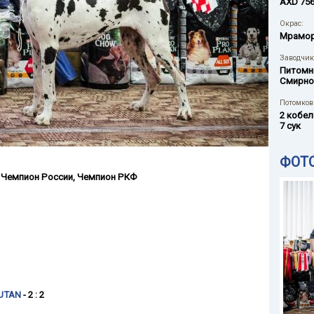
AXD 75
Окрас:
Мрамо
Заводчик
Питомн
Смирно
Потомков 
2 кобел
7 сук
ФОТ
Чемпион России
,
Чемпион РКФ
AUTAN
- 2 : 2