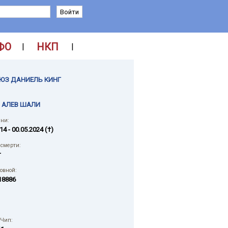
ФО
НКП
|
|
ЮЗ ДАНИЕЛЬ КИНГ
 АЛЕВ ШАЛИ
ни:
14 - 00.05.2024 (†)
смерти:
т
ловной:
18886
 Чип: