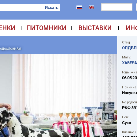
ЕНКИ
ПИТОМНИКИ
ВЫСТАВКИ
ИН
|
|
|
Отец:
ОЛДБЛ
РОДОСЛОВНАЯ
Мать:
ХАВЕРА
Годы жиз
06.05.20
Причина 
Инсуль
No родос
РКФ 39
Пол:
Сука
Клеймо /