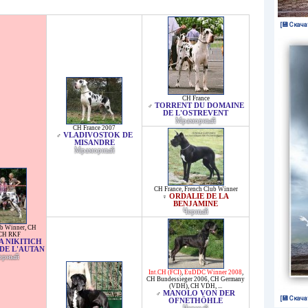
[💾 Скача
CH France
TORRENT DU DOMAINE
♂
DE L'OSTREVENT
Мраморный
CH France 2007
VLADIVOSTOK DE
♂
MISANDRE
Мраморный
CH France
,
French Club Winner
ORDALIE DE LA
♀
BENJAMINE
Черный
ub Winner
,
CH
CH RKF
 NIKITICH
DE L'AUTAN
орный
Int.CH (FCI)
,
EuDDC Winner 2008
,
CH Bundessieger 2006
,
CH Germany
(VDH)
,
CH VDH
, ...
MANOLO VON DER
♂
[💾 Скача
OFNETHÖHLE