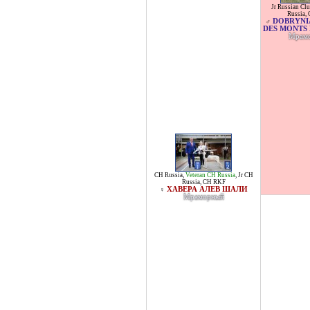
Jr Russian Cl
Russia
,
DOBRYNIA
♂
DES MONTS 
Мрам
CH Russia
,
Veteran CH Russia
,
Jr CH
Russia
,
CH RKF
ХАВЕРА АЛЕВ ШАЛИ
♀
Мраморный