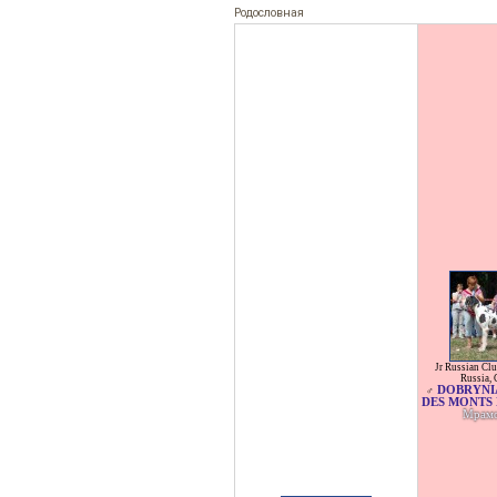
Родословная
Jr Russian Cl
Russia
,
DOBRYNIA
♂
DES MONTS 
Мрам