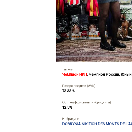
Титулы
Чемпион НКП
,
Чемпион России
,
Юный 
Потеря предков (AVK)
73.33 %
COI (коэффициент инбридинга)
12.5%
Инбридинг
DOBRYNIA NIKITICH DES MONTS DE L'