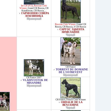
Int.CH (FCI)
,
Russian Club
Winner
,
Grand CH Russia
,
CH
Kazakhstan
,
CH Russia
, ...
ГАРМОНИЯ СЕВЕРА
♀
ЗЕМЛЯНИКА
Мраморный
Russian Club Winner
,
Grand CH
Russia
,
CH Russia
,
Jr CH Russia
САРГОС ЗАБЕНТА
♀
ЗИМЕЛАЙНЕ
Черный
CH France
TORRENT DU DOMAINE
♂
DE L'OSTREVENT
Мраморный
CH France 2007
VLADIVOSTOK DE
♂
MISANDRE
Мраморный
CH France
,
French Club Winner
ORDALIE DE LA
♀
BENJAMINE
Черный