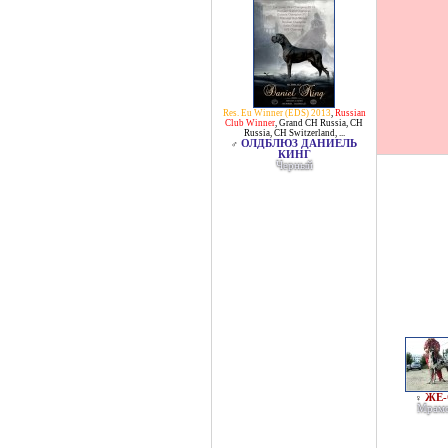
Res. Eu Winner (EDS) 2013
,
Russian
Club Winner
,
Grand CH Russia
,
CH
Russia
,
CH Switzerland
, ...
ОЛДБЛЮЗ ДАНИЕЛЬ
♂
КИНГ
Черный
ЖЕ-
♀
Мрам