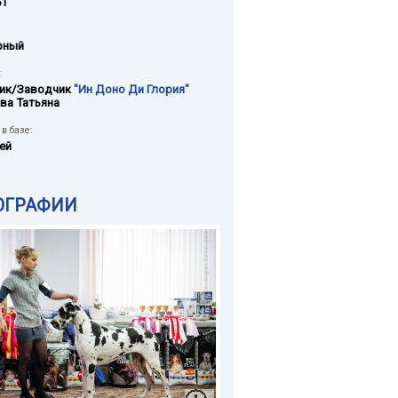
61
рный
:
ик/Заводчик
"Ин Доно Ди Глория"
ва Татьяна
в базе:
ей
ОГРАФИИ