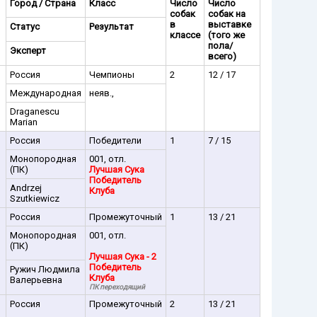
Город / Страна
Класс
Число
Число
собак
собак на
в
выставке
Статус
Результат
классе
(того же
пола/
Эксперт
всего)
Россия
Чемпионы
2
12 / 17
Международная
неяв.,
Draganescu
Marian
Россия
Победители
1
7 / 15
Монопородная
001, отл.
(ПК)
Лучшая Сука
Победитель
Andrzej
Клуба
Szutkiewicz
Россия
Промежуточный
1
13 / 21
Монопородная
001, отл.
(ПК)
Лучшая Сука - 2
Победитель
Ружич Людмила
Клуба
Валерьевна
ПК переходящий
Россия
Промежуточный
2
13 / 21