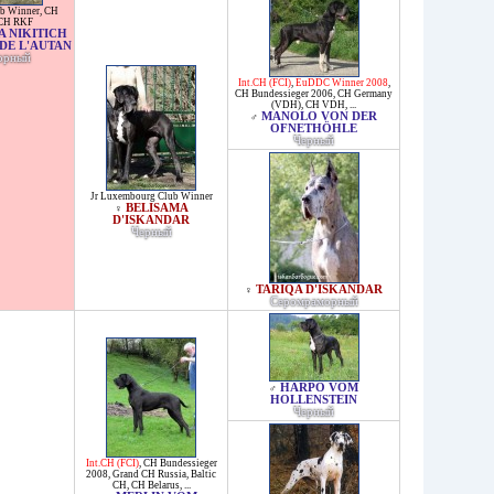
ub Winner
,
CH
CH RKF
 NIKITICH
DE L'AUTAN
орный
Int.CH (FCI)
,
EuDDC Winner 2008
,
CH Bundessieger 2006
,
CH Germany
(VDH)
,
CH VDH
, ...
MANOLO VON DER
♂
OFNETHÖHLE
Черный
Jr Luxembourg Club Winner
BELISAMA
♀
D'ISKANDAR
Черный
TARIQA D'ISKANDAR
♀
Серомраморный
HARPO VOM
♂
HOLLENSTEIN
Черный
Int.CH (FCI)
,
CH Bundessieger
2008
,
Grand CH Russia
,
Baltic
CH
,
CH Belarus
, ...