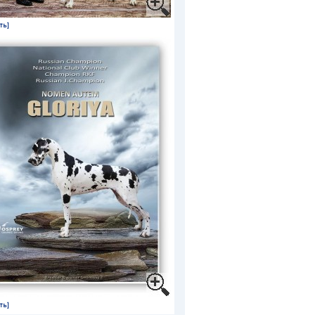
ть]
ть]