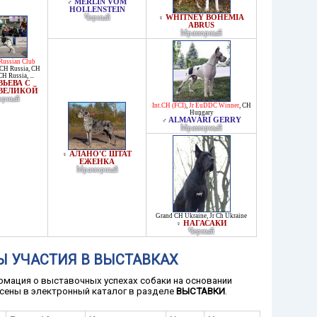
MERLIN VOM
♂
HOLLENSTEIN
Черный
WHITNEY BOHEMIA
♀
ABRUS
Мраморный
Russian Club
CH Russia
,
CH
CH Russia
, ...
ЬЕВА С
 ВЕЛИКОЙ
орный
Int.CH (FCI)
,
Jr EuDDC Winner
,
CH
Hungary
ALMAVÁRI GERRY
♂
Мраморный
АЛАНО'С ШТАТ
♀
ЕЖЕНКА
Мраморный
Grand CH Ukraine
,
Jr Ch Ukraine
НАГАСАКИ
♀
Черный
Ы УЧАСТИЯ В ВЫСТАВКАХ
мация о выставочных успехах собаки на основании
сены в электронный каталог в разделе
ВЫСТАВКИ
.