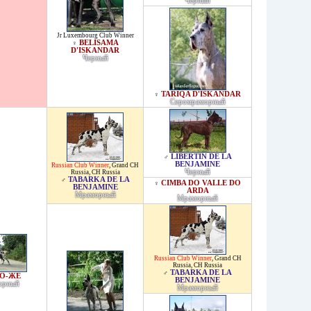
Черный
Jr Luxembourg Club Winner
BELISAMA
♀
D'ISKANDAR
Черный
TARIQA D'ISKANDAR
♀
Серомраморный
LIBERTIN DE LA
♂
BENJAMINE
Russian Club Winner
,
Grand CH
Черный
Russia
,
CH Russia
TABARKA DE LA
♂
CIMBA DO VALLE DO
♀
BENJAMINE
ARDA
Мраморный
Мраморный
Russian Club Winner
,
Grand CH
Russia
,
CH Russia
TABARKA DE LA
♂
О-ЖЕ
BENJAMINE
орный
Мраморный