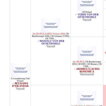
CH Poland
VERDI VON DER
♂
OFNETHÖHLE
Черный
Int.CH (FCI)
,
EuDDC Winner 2008
,
CH
Bundessieger 2006
,
CH Germany (VDH)
,
CH VDH
, ...
MANOLO VON DER
♂
OFNETHÖHLE
Черный
I
Int.CH (FCI)
,
CH Bundessieger
2003
,
CH DDC
,
CH Monaco
,
CH
VDH
, ...
ARMIDA CLAUDIA
♀
BOHEMICA
Мраморный
Jr Luxembourg Club
Winner
BELISAMA
♀
D'ISKANDAR
Черный