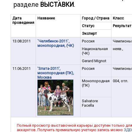
разделе
ВЫСТАВКИ
.
Дата
Название
Город / Страна
Класс
проведения
Статус
Результат
Эксперт
13.08.2011
`Челябинск-2011`,
Россия
Чемпионы
монопородная, (ЧК)
Национальная
неяв.,
(ЧК)
Gerard Mignot
11.06.2011
'Злата-2011',
Россия
Чемпионы
монопородная (ПК),
Москва
Монопородная
004, отл.
(ПК)
Salvatore
Facella
Полный просмотр выставочной карьеры доступен только дл
аккаунтов. Получить премиальную учетную запись можно
ЗДЕ