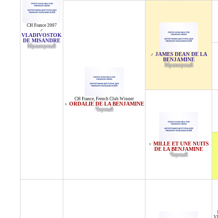
CH France 2007
♂
VLADIVOSTOK
DE MISANDRE
Мраморный
JAMES DEAN DE LA
♂
BENJAMINE
Мраморный
CH France
,
French Club Winner
ORDALIE DE LA BENJAMINE
♀
Черный
MILLE ET UNE NUITS
♀
DE LA BENJAMINE
Черный
V