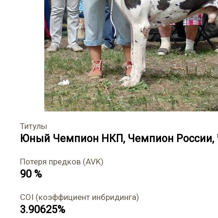
Титулы
Юный Чемпион НКП
,
Чемпион России
,
Потеря предков (AVK)
90 %
COI (коэффициент инбридинга)
3.90625%