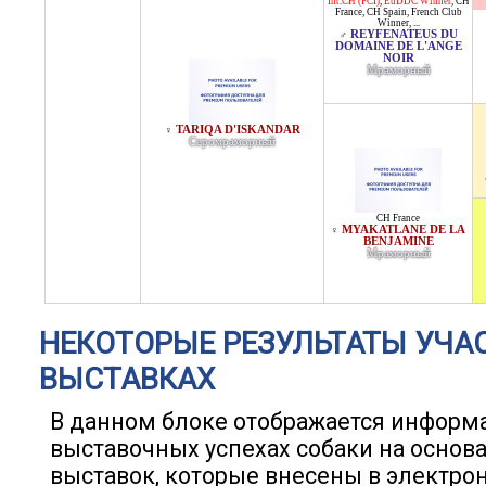
Int.CH (FCI)
,
EuDDC Winner
,
CH
France
,
CH Spain
,
French Club
Winner
, ...
REYFENATEUS DU
♂
DOMAINE DE L'ANGE
NOIR
Мраморный
TARIQA D'ISKANDAR
♀
Серомраморный
CH France
MYAKATLANE DE LA
♀
BENJAMINE
Мраморный
НЕКОТОРЫЕ РЕЗУЛЬТАТЫ УЧА
ВЫСТАВКАХ
В данном блоке отображается информ
выставочных успехах собаки на основ
выставок, которые внесены в электро