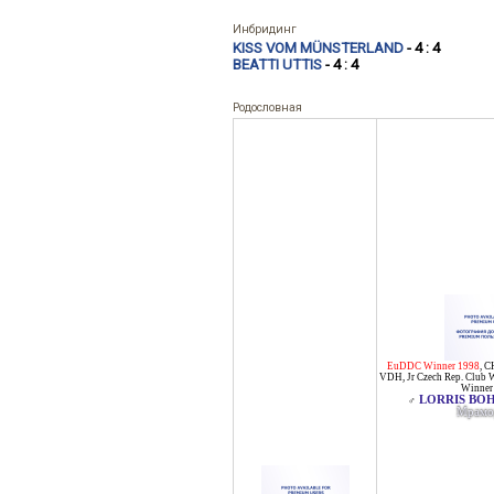
Инбридинг
KISS VOM MÜNSTERLAND
- 4 : 4
BEATTI UTTIS
- 4 : 4
Родословная
EuDDC Winner 1998
,
C
VDH
,
Jr Czech Rep. Club
Winner
LORRIS BOH
♂
Мрамо