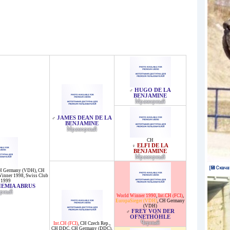
HUGO DE LA
♂
BENJAMINE
Мраморный
JAMES DEAN DE LA
♂
BENJAMINE
Мраморный
CH
ELFI DE LA
♀
BENJAMINE
Мраморный
[💾 Скача
H Germany (VDH)
,
CH
 Winner 1998
,
Swiss Club
 1999
EMIA ABRUS
рный
World Winner 1990
,
Int.CH (FCI)
,
EuropaSieger (VDH)
,
CH Germany
(VDH)
FREY VON DER
♂
OFNETHÖHLE
Черный
Int.CH (FCI)
,
CH Czech Rep.
,
CH DDC
,
CH Germany (DDC)
,