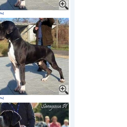
ть]
ть]