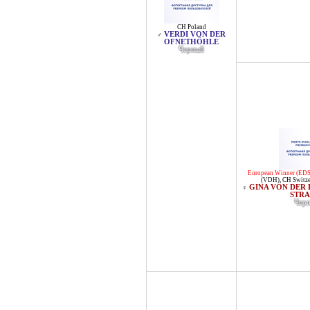
CH Poland
VERDI VON DER
♂
OFNETHÖHLE
Черный
European Winner (EDS
(VDH)
,
CH Switze
GINA VON DER
♀
STRA
Чер