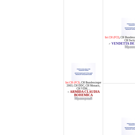
Int.CH (FCI)
,
CH Bundess
CH Switz
VENDETTA DE
♂
Мрамо
Int.CH (FCI)
,
CH Bundessieger
2003
,
CH DDC
,
CH Monaco
,
CH VDH
, ...
ARMIDA CLAUDIA
♀
BOHEMICA
Мраморный