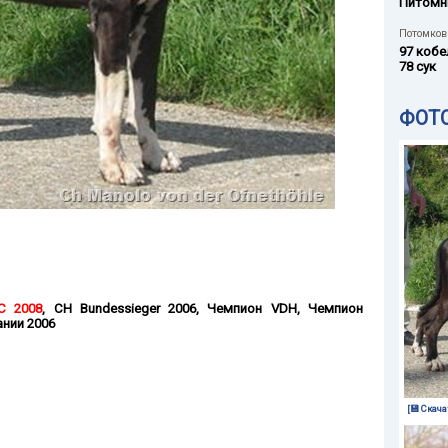
Питомн
Потомков 
97 кобе
78 сук
ФОТ
C 2008
,
CH Bundessieger 2006
,
Чемпион VDH
,
Чемпион
нии 2006
[💾 Скача