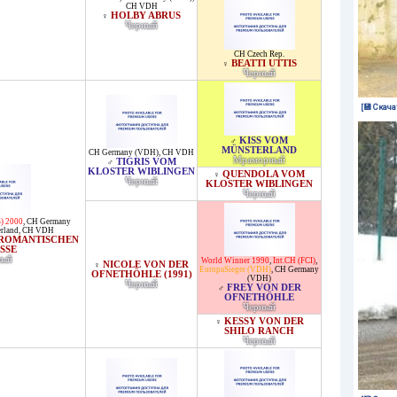
CH VDH
HOLBY ABRUS
♀
Черный
CH Czech Rep.
BEATTI UTTIS
♀
Черный
[💾 Скача
KISS VOM
♂
MÜNSTERLAND
CH Germany (VDH)
,
CH VDH
Мраморный
TIGRIS VOM
♂
KLOSTER WIBLINGEN
QUENDOLA VOM
♀
Черный
KLOSTER WIBLINGEN
Черный
) 2000
,
CH Germany
rland
,
CH VDH
 ROMANTISCHEN
SSE
ный
World Winner 1990
,
Int.CH (FCI)
,
NICOLE VON DER
♀
EuropaSieger (VDH)
,
CH Germany
OFNETHÖHLE (1991)
(VDH)
Черный
FREY VON DER
♂
OFNETHÖHLE
Черный
KESSY VON DER
♀
SHILO RANCH
Черный