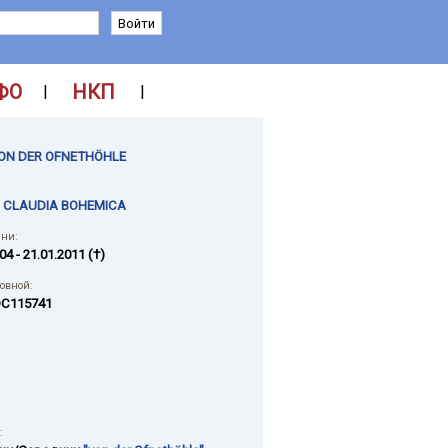
ФО
НКП
|
|
VON DER OFNETHÖHLE
 CLAUDIA BOHEMICA
ни:
04 - 21.01.2011 (†)
ловной:
C115741
: