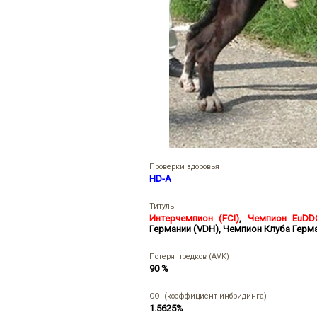
Проверки здоровья
HD-A
Титулы
Интерчемпион (FCI)
,
Чемпион EuDD
Германии (VDH)
,
Чемпион Клуба Герма
Потеря предков (AVK)
90 %
COI (коэффициент инбридинга)
1.5625%