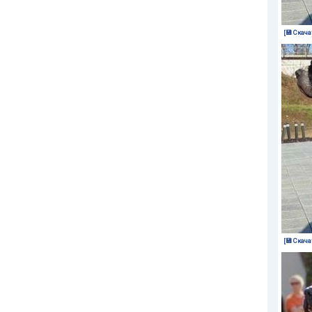
[💾 Скача
[💾 Скача