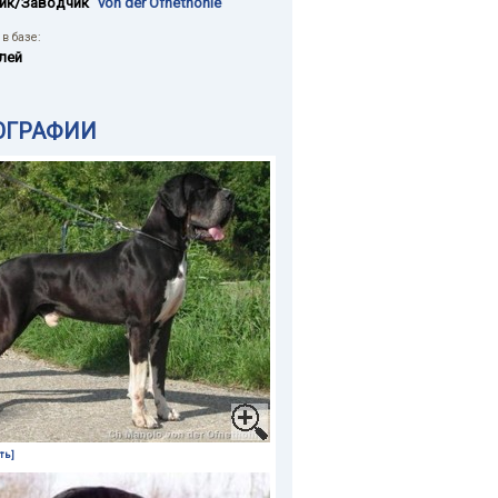
ик/Заводчик
"von der Ofnethöhle"
в базе:
лей
ОГРАФИИ
ть]