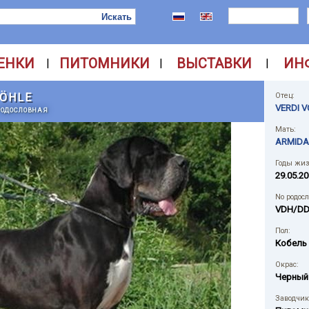
ЕНКИ
ПИТОМНИКИ
ВЫСТАВКИ
ИН
|
|
|
HÖHLE
Отец:
VERDI 
РОДОСЛОВНАЯ
Мать:
ARMIDA
Годы жиз
29.05.20
No родос
VDH/DD
Пол:
Кобель
Окрас:
Черный
Заводчик