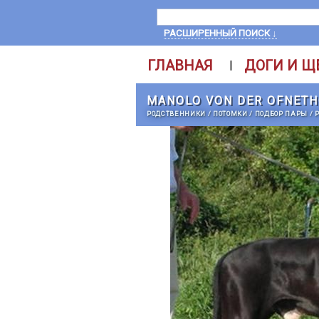
РАСШИРЕННЫЙ ПОИСК ↓
ГЛАВНАЯ
ДОГИ И Щ
|
MANOLO VON DER OFNET
РОДСТВЕННИКИ
/
ПОТОМКИ
/
ПОДБОР ПАРЫ
/