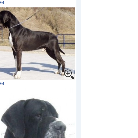
ть]
ть]