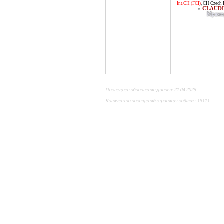
Int.CH (FCI)
,
CH Czech 
CLAUDI
♀
Мрамо
Последнее обновление данных 21.04.2025
Количество посещений страницы собаки - 19111