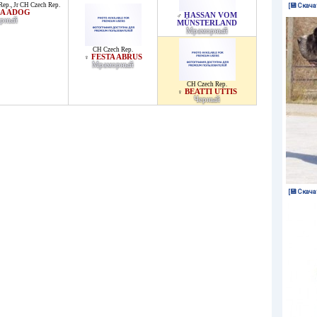
Rep.
,
Jr CH Czech Rep.
[💾 Скача
A ADOG
HASSAN VOM
♂
рный
MÜNSTERLAND
Мраморный
CH Czech Rep.
FESTA ABRUS
♀
Мраморный
CH Czech Rep.
BEATTI UTTIS
♀
Черный
[💾 Скача