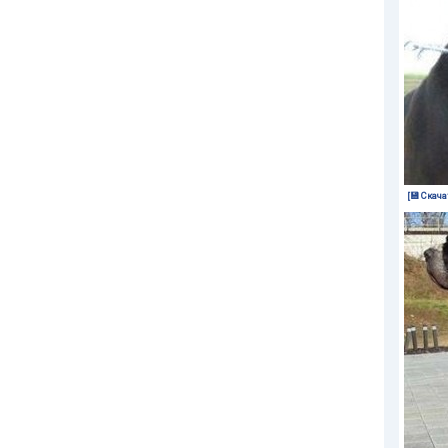
[💾 Скача