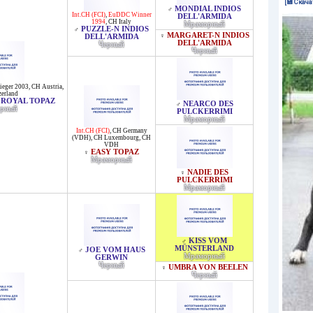
[💾 Скача
MONDIAL INDIOS
♂
Int.CH (FCI)
,
EuDDC Winner
DELL'ARMIDA
1994
,
CH Italy
Мраморный
PUZZLE-N INDIOS
♂
MARGARET-N INDIOS
♀
DELL'ARMIDA
DELL'ARMIDA
Черный
Черный
ieger 2003
,
CH Austria
,
erland
 ROYAL TOPAZ
NEARCO DES
♂
рный
PULCKERRIMI
Мраморный
Int.CH (FCI)
,
CH Germany
(VDH)
,
CH Luxembourg
,
CH
VDH
EASY TOPAZ
♀
Мраморный
NADIE DES
♀
PULCKERRIMI
Мраморный
KISS VOM
♂
MÜNSTERLAND
JOE VOM HAUS
♂
Мраморный
GERWIN
Черный
UMBRA VON BEELEN
♀
Черный