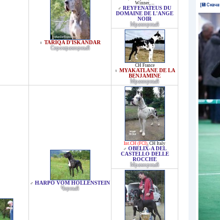
Winner
, ...
[💾 Скача
REYFENATEUS DU
♂
DOMAINE DE L'ANGE
NOIR
Мраморный
TARIQA D'ISKANDAR
♀
Серомраморный
CH France
MYAKATLANE DE LA
♀
BENJAMINE
Мраморный
Int.CH (FCI)
,
CH Italy
OBELIX-A DEL
♂
CASTELLO DELLE
ROCCHE
Мраморный
HARPO VOM HOLLENSTEIN
♂
Черный