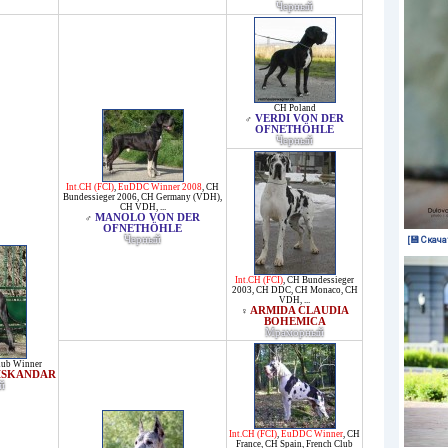
Черный
CH Poland
VERDI VON DER
♂
OFNETHÖHLE
Черный
Int.CH (FCI)
,
EuDDC Winner 2008
,
CH
Bundessieger 2006
,
CH Germany (VDH)
,
CH VDH
, ...
MANOLO VON DER
♂
OFNETHÖHLE
Черный
[💾 Скача
Int.CH (FCI)
,
CH Bundessieger
2003
,
CH DDC
,
CH Monaco
,
CH
VDH
, ...
ARMIDA CLAUDIA
♀
BOHEMICA
Мраморный
lub Winner
'ISKANDAR
й
Int.CH (FCI)
,
EuDDC Winner
,
CH
France
,
CH Spain
,
French Club