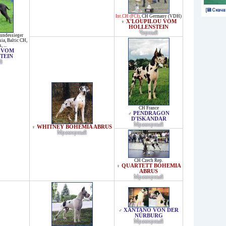
[💾 Скача
Int.CH (FCI)
,
CH Germany (VDH)
X'LOUPILOU VOM
♀
HOLLENSTEIN
Черный
undessieger
sia
,
Baltic CH
,
s
, ...
 VOM
TEIN
й
CH France
PENDRAGON
♂
D'ISKANDAR
Мраморный
WHITNEY BOHEMIA ABRUS
♀
Мраморный
CH Czech Rep.
QUARTETT BOHEMIA
♀
ABRUS
Мраморный
XANTANO VON DER
♂
NÜRBURG
Мраморный