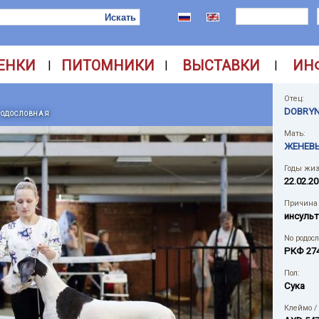
ЕНКИ
ПИТОМНИКИ
ВЫСТАВКИ
ИН
|
|
|
Отец:
DOBRYN
РОДОСЛОВНАЯ
Мать:
ЖЕНЕВЬ
Годы жиз
22.02.20
Причина 
инсульт
No родос
РКФ 27
Пол:
Сука
Клеймо /