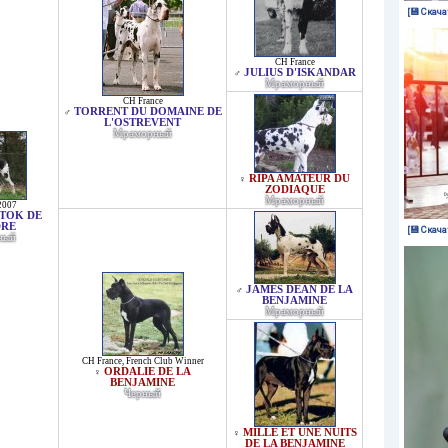
[💾 Скача
CH France
JULIUS D'ISKANDAR
♂
Мраморный
CH France
TORRENT DU DOMAINE DE
♂
L'OSTREVENT
Мраморный
RIPA AMATEUR DU
♀
ZODIAQUE
Мраморный
2007
TOK DE
DRE
[💾 Скача
ный
JAMES DEAN DE LA
♂
BENJAMINE
Мраморный
CH France
,
French Club Winner
ORDALIE DE LA
♀
BENJAMINE
Черный
MILLE ET UNE NUITS
♀
DE LA BENJAMINE