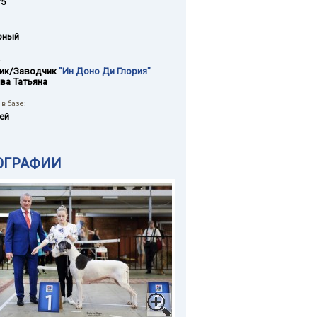
75
рный
:
ик/Заводчик
"Ин Доно Ди Глория"
ва Татьяна
в базе:
ей
ОГРАФИИ