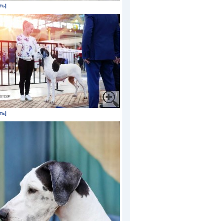
ть]
ть]