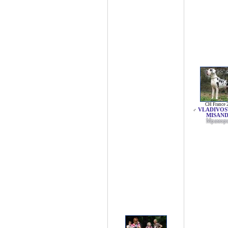
CH France 
VLADIVOS
♂
MISAN
Мрамор