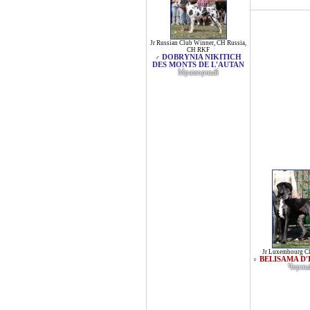
Jr Russian Club Winner
,
CH Russia
,
CH RKF
DOBRYNIA NIKITICH
♂
DES MONTS DE L'AUTAN
Мраморный
Jr Luxembourg C
BELISAMA D
♀
Черны