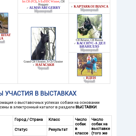
Int.CH (FCI)
,
Jr EuDDC Winner
,
CH
Hungary
KAPTARKOI BIANCA
♀
ALMAVÁRI GERRY
♂
Мраморный
Мраморный
 ШТАТ
КА
CH Belarus
,
CH Russia
ный
КАССИУС-А ДЕЛ
♂
БИАНЕЛЛО
Мраморный
Grand CH Ukraine
,
Jr Ch Ukraine
НАГАСАКИ
♀
Черный
ИДЕН
♀
Черный
Ы УЧАСТИЯ В ВЫСТАВКАХ
мация о выставочных успехах собаки на основании
сены в электронный каталог в разделе
ВЫСТАВКИ
.
Город / Страна
Класс
Число
Число
собак
собак на
в
выставке
Статус
Результат
классе
(того же