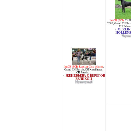
Int.CH (FCI)
,
CH B
2008
,
Grand CH Rus
CH Belaru
MERLIN
♂
HOLLENS
Черны
Int.CH (FCI)
,
Russian Club Winner
,
Grand CH Russia
,
CH Kazakhstan
,
CH Russia
, ...
ЖЕНЕВЬЕВА С БЕРЕГОВ
♀
ВЕЛИКОЙ
Мраморный