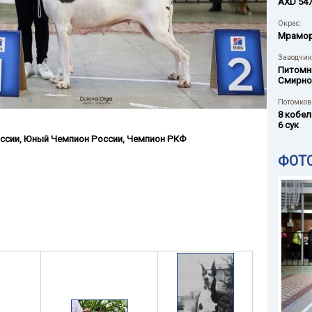
AXD 54
Окрас:
Мрамо
Заводчик
Питомн
Смирно
Потомков 
8 кобел
6 сук
ссии
,
Юный Чемпион России
,
Чемпион РКФ
ФОТ