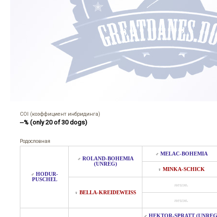
COI (коэффициент инбридинга)
--% (only 20 of 30 dogs)
Родословная
MELAC-BOHEMIA
♂
ROLAND-BOHEMIA
♂
(UNREG)
MINKA-SCHICK
♀
HODUR-
♂
PUSCHEL
неизв.
BELLA-KREIDEWEISS
♀
неизв.
HEKTOR-SPRATT (UNREG
♂