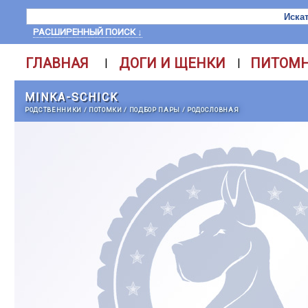
РАСШИРЕННЫЙ ПОИСК ↓
ГЛАВНАЯ
ДОГИ И ЩЕНКИ
ПИТОМ
|
|
MINKA-SCHICK
РОДСТВЕННИКИ
/
ПОТОМКИ
/
ПОДБОР ПАРЫ
/
РОДОСЛОВНАЯ