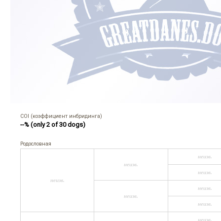
COI (коэффициент инбридинга)
--% (only 2 of 30 dogs)
Родословная
неизв.
неизв.
неизв.
неизв.
неизв.
неизв.
неизв.
неизв.