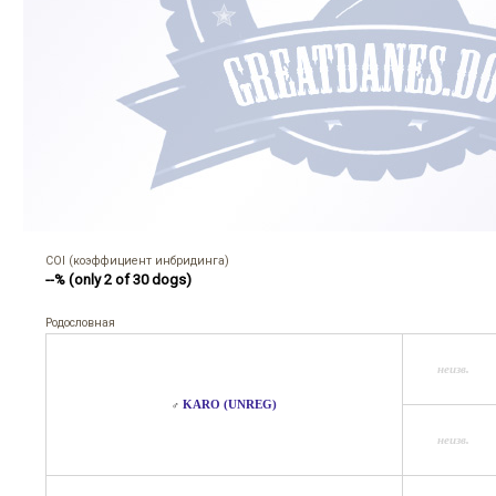
COI (коэффициент инбридинга)
--% (only 2 of 30 dogs)
Родословная
неизв.
KARO (UNREG)
♂
неизв.