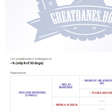
COI (коэффициент инбридинга)
--% (only 8 of 30 dogs)
Родословная
MOREAU (BLANKE
♂
605
MELAC-
♂
BOHEMIA
ROLAND-BOHEMIA
♂
FLORA-HOCH
♀
(UNREG)
неизв.
MINKA-SCHICK
♀
неизв.