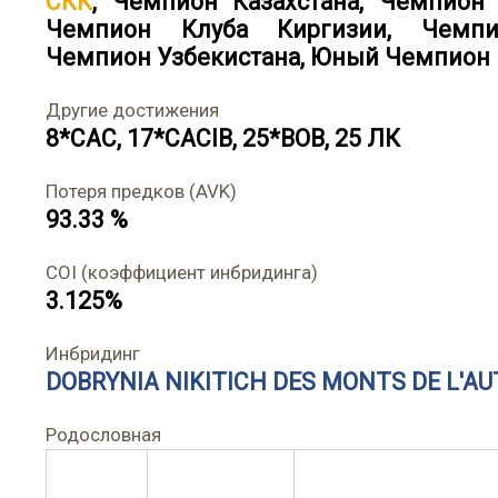
СКК
,
Чемпион Казахстана
,
Чемпион 
Чемпион Клуба Киргизии
,
Чемпи
Чемпион Узбекистана
,
Юный Чемпион 
Другие достижения
8*САС, 17*САСIB, 25*BOB, 25 ЛК
Потеря предков (AVK)
93.33 %
COI (коэффициент инбридинга)
3.125%
Инбридинг
DOBRYNIA NIKITICH DES MONTS DE L'A
Родословная