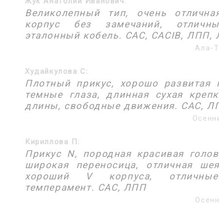
Жук Анатолий Иванович:
Великолепный тип, очень отлична
корпус без замечаний, отличны
эталонный кобель. САС, CACIB, ЛПП, 
Ала-Т
Худайкулова С:
Плотный прикус, хорошо развитая 
темные глаза, длинная сухая креп
длины, свободные движения. САС, ЛП
Осенни
Кириллова П:
Прикус N, породная красивая голов
широкая переносица, отличная шея
хороший V корпуса, отличны
темперамент. САС, ЛПП
Осенн