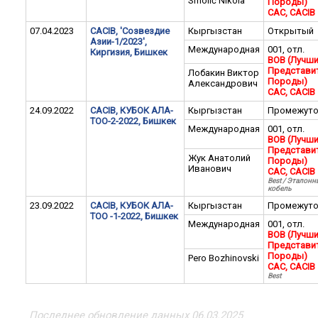
Smolić Nikola
Породы)
CAC, CACIB
07.04.2023
CACIB, 'Созвездие
Кыргызстан
Открытый
Азии-1/2023',
Международная
001, отл.
Киргизия, Бишкек
BOB (Лучш
Представи
Лобакин Виктор
Породы)
Александрович
CAC, CACIB
24.09.2022
CACIB, КУБОК АЛА-
Кыргызстан
Промежут
ТОО-2-2022, Бишкек
Международная
001, отл.
BOB (Лучш
Представи
Жук Анатолий
Породы)
Иванович
CAC, CACIB
Best / Эталон
кобель
23.09.2022
CACIB, КУБОК АЛА-
Кыргызстан
Промежут
ТОО -1-2022, Бишкек
Международная
001, отл.
BOB (Лучш
Представи
Породы)
Pero Bozhinovski
CAC, CACIB
Best
Последнее обновление данных 06.03.2025