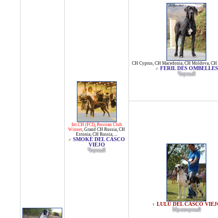
CH Cyprus
,
CH Macedonia
,
CH Moldova
,
CH 
FERIL DES OMBELLES
♂
Черный
Int.CH (FCI)
,
Russian Club
Winner
,
Grand CH Russia
,
CH
Estonia
,
CH Russia
, ...
SMOKE DEL CASCO
♂
VIEJO
Черный
LULÚ DEL CASCO VIEJ
♀
Мраморный