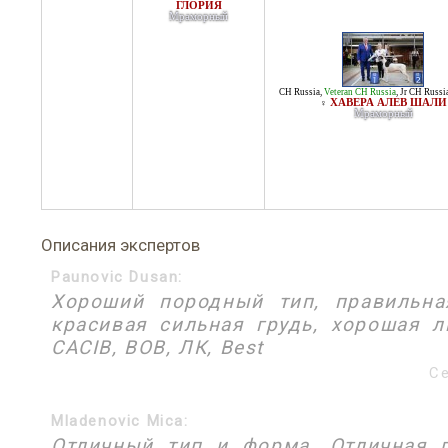
ГЛОРИЯ
Мраморный
CH Russia
,
Veteran CH Russia
,
Jr CH Russi
ХАВЕРА АЛЕВ ШАЛИ
♀
Мраморный
Описания экспертов
Paunovic Dusan:
Хороший породный тип, правильна
красивая сильная грудь, хорошая л
CACIB, ВОВ, ЛК, Best
Се
Mladenovic Mica:
Отличный тип и форма. Отличная г