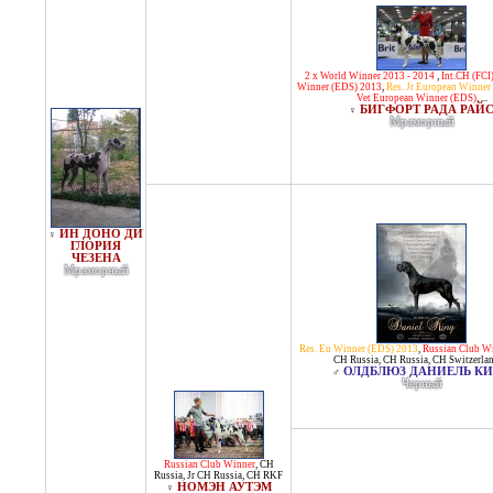
2 x World Winner 2013 - 2014
,
Int.CH (FCI
Winner (EDS) 2013
,
Res. Jr European Winner
Vet European Winner (EDS)
, ...
БИГФОРТ РАДА РАЙ
♀
Мраморный
ИН ДОНО ДИ
♀
ГЛОРИЯ
ЧЕЗЕНА
Мраморный
Res. Eu Winner (EDS) 2013
,
Russian Club W
CH Russia
,
CH Russia
,
CH Switzerla
ОЛДБЛЮЗ ДАНИЕЛЬ К
♂
Черный
Russian Club Winner
,
CH
Russia
,
Jr CH Russia
,
CH RKF
НОМЭН АУТЭМ
♀