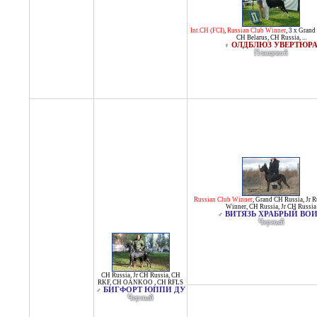
Int.CH (FCI)
,
Russian Club Winner
,
3 x Grand
CH Belarus
,
CH Russia
, ...
ОЛДБЛЮЗ УВЕРТЮР
♀
Плащевой
Russian Club Winner
,
Grand CH Russia
,
Jr R
Winner
,
CH Russia
,
Jr CH Russia
ВИТЯЗЬ ХРАБРЫЙ ВО
♂
Черный
CH Russia
,
Jr CH Russia
,
CH
RKF
,
CH OANKOO
,
CH RFLS
БИГФОРТ ЮППИ ДУ
♂
Черный