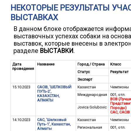
НЕКОТОРЫЕ РЕЗУЛЬТАТЫ УЧА
ВЫСТАВКАХ
В данном блоке отображается информ
выставочных успехах собаки на основ
выставок, которые внесены в электро
разделе
ВЫСТАВКИ
.
Дата
Название
Город / Страна
Класс
проведения
Статус
Результат
Эксперт
15.10.2023
CACIB, 'ШЕЛКОВЫЙ
Казахстан
Чемпионы
ПУТЬ-2',
Международная
001, отл.
КАЗАХСТАН,
BOB (Лучш
АЛМАТЫ
Представи
Jovica Golubovic
Породы)
CAC, CACIB
14.10.2023
САС, 'Шелковый
Казахстан
Чемпионы
Путь-1', Казахстан,
Региональная
001, отл.
Алматы