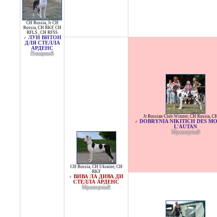
CH Russia
,
Jr CH
Russia
,
CH RKF
,
CH
RFLS
,
CH RFSS
ЛУИ ВИТОН
♂
ДЛЯ СТЕЛЛА
АРДЕНС
Плащевой
Jr Russian Club Winner
,
CH Russia
,
CH
DOBRYNIA NIKITICH DES MO
♂
L'AUTAN
Мраморный
CH Russia
,
CH Ukraine
,
CH
RKF
ВИВА ЛА ДИВА ДИ
♀
СТЕЛЛА АРДЕНС
Мраморный