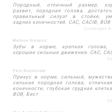
Породный, отличный размер, хо
развит, породная голова, достато
правильный силуэт в стойке, ум
задних конечностей. САС, CACIB, BOB
Созвездие Аз
Melivoe Urosevic:
Зубы в норме, крепкая голова, 
хорошие сильные движения. САС, CAC
Се
Pero Bozinovski:
Прикус в норме, сильный, мужеств
сильная породная голова, отлична
конечности, глубокая грудная клетка
BOB, Бест
Се