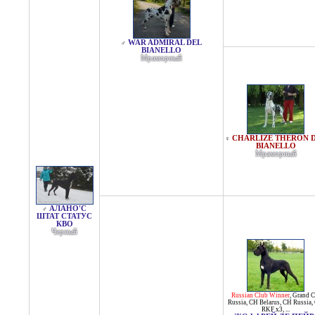
WAR ADMIRAL DEL
♂
BIANELLO
Мраморный
CHARLIZE THERON 
♀
BIANELLO
Мраморный
АЛАНО'С
♂
ШТАТ СТАТУС
КВО
Черный
Russian Club Winner
,
Grand 
Russia
,
CH Belarus
,
CH Russia
,
RKF x3
, ...