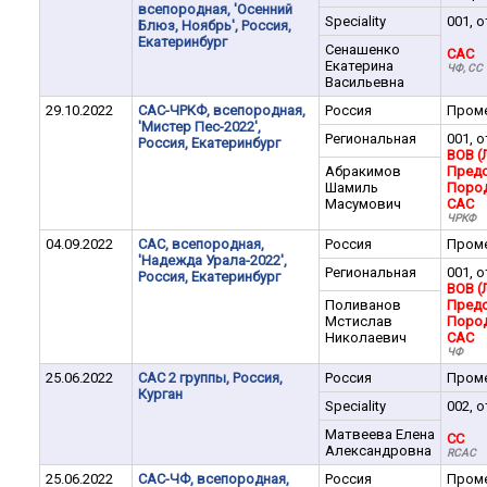
всепородная, 'Осенний
Speciality
001, о
Блюз, Ноябрь', Россия,
Екатеринбург
Сенашенко
CAC
Екатерина
ЧФ, СС
Васильевна
29.10.2022
САС-ЧРКФ, всепородная,
Россия
Пром
'Мистер Пес-2022',
Региональная
001, о
Россия, Екатеринбург
BOB (
Абракимов
Предс
Шамиль
Поро
Масумович
CAC
ЧРКФ
04.09.2022
САС, всепородная,
Россия
Пром
'Надежда Урала-2022',
Региональная
001, о
Россия, Екатеринбург
BOB (
Поливанов
Предс
Мстислав
Поро
Николаевич
CAC
ЧФ
25.06.2022
САС 2 группы, Россия,
Россия
Пром
Курган
Speciality
002, о
Матвеева Елена
CC
Александровна
RCAC
25.06.2022
САС-ЧФ, всепородная,
Россия
Пром