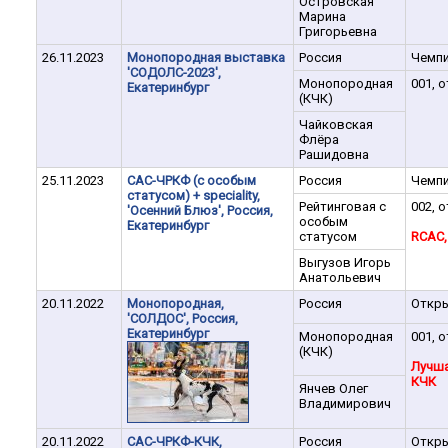
Островская
Марина
Григорьевна
26.11.2023
Монопородная выставка
Россия
Чемп
'СОДОЛС-2023',
Монопородная
001, о
Екатеринбург
(КЧК)
Чайковская
Флёра
Рашидовна
25.11.2023
САС-ЧРКФ (с оcобым
Россия
Чемп
статусом) + speciality,
Рейтинговая с
002, о
'Осенний Блюз', Россия,
особым
Екатеринбург
статусом
RCAC,
Выгузов Игорь
Анатольевич
20.11.2022
Монопородная,
Россия
Откр
'СОЛДОС', Россия,
Екатеринбург
Монопородная
001, о
(КЧК)
Лучша
КЧК
Янчев Олег
Владимирович
20.11.2022
САС-ЧРКФ-КЧК,
Россия
Откр