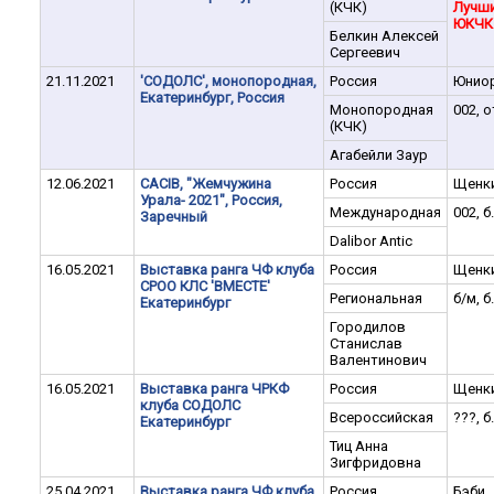
(КЧК)
Лучш
ЮКЧК
Белкин Алексей
Сергеевич
21.11.2021
'СОДОЛС', монопородная,
Россия
Юнио
Екатеринбург, Россия
Монопородная
002, о
(КЧК)
Агабейли Заур
12.06.2021
CACIB, "Жемчужина
Россия
Щенк
Урала- 2021", Россия,
Международная
002, б
Заречный
Dalibor Antic
16.05.2021
Выставка ранга ЧФ клуба
Россия
Щенк
СРОО КЛС 'ВМЕСТЕ'
Региональная
б/м, б
Екатеринбург
Городилов
Станислав
Валентинович
16.05.2021
Выставка ранга ЧРКФ
Россия
Щенк
клуба СОДОЛС
Всероссийская
???, б
Екатеринбург
Тиц Анна
Зигфридовна
25.04.2021
Выставка ранга ЧФ клуба
Россия
Бэби