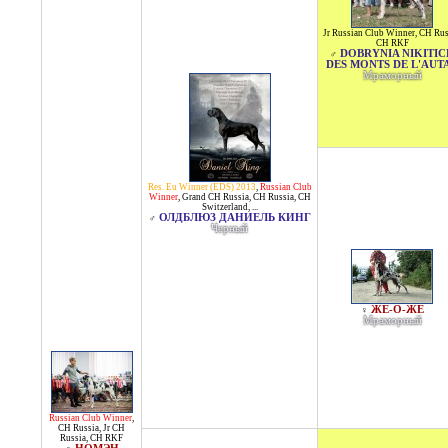
Jr Russian Club Winner
,
CH Rus
CH RKF
DOBRYNIA NIKITIC
♂
DES MONTS DE L'AUT
Мраморный
Res. Eu Winner (EDS) 2013
,
Russian Club
Winner
,
Grand CH Russia
,
CH Russia
,
CH
Switzerland
, ...
ОЛДБЛЮЗ ДАНИЕЛЬ КИНГ
♂
Черный
ЖЕ-О-ЖЕ
♀
Мраморный
Russian Club Winner
,
CH Russia
,
Jr CH
Russia
,
CH RKF