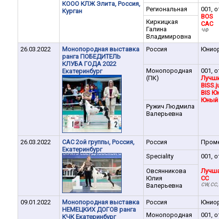
КООО КЛЖ Элита, Россия,
Региональная
001, о
Курган
BOS
Киркицкая
CAC
Галина
ЧФ
Владимировна
26.03.2022
Монопородная выставка
Россия
Юнио
ранга ПОБЕДИТЕЛЬ
КЛУБА ГОДА 2022
Монопородная
001, о
Екатеринбург
(ПК)
Лучш
BISS.j
BIS Юн
Юный 
Ружич Людмила
Валерьевна
26.03.2022
САС 2ой группы, Россия,
Россия
Пром
Екатеринбург
Speciality
001, о
Овсянникова
Лучша
Юлия
CC
Валерьевна
CW, СС,
09.01.2022
Монопородная выставка
Россия
Юнио
НЕМЕЦКИХ ДОГОВ ранга
Монопородная
001, о
КЧК Екатеринбург