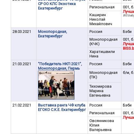
СР ОО КЛС Экзотика
Региональная
001, б
Екатеринбург
Лучши
Каширин
BIS baby
Николай
Михайлович
28.03.2021
Монопородная,
Россия
Бэби
Екатеринбург
Монопородная
001, б
(КЧК)
Лучши
BISS.b
Харатишвили
Нина
21.03.2021
"Победитель НКП 2021",
Россия
Бэби
Монопородная, Пермь
Монопородная
б/м, б
(ПК)
Тихомирова
Марина
Евгеньевна
21.02.2021
Выставка ранга ЧФ клуба
Россия
Бэби
ЕГОКО С.К.Е. Екатеринбург
Региональная
001, б
Лучши
Овсянникова
Юлия
Валерьевна