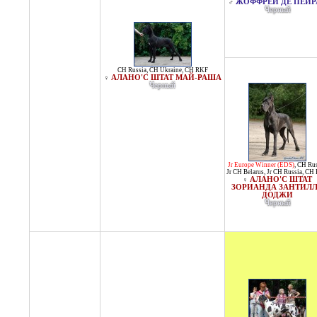
ЖОФФРЕЙ ДЕ ПЕЙР
♂
Черный
CH Russia
,
CH Ukraine
,
CH RKF
АЛАНО'C ШТАТ МАЙ-РАША
♀
Черный
Jr Europe Winner (EDS)
,
CH Rus
Jr CH Belarus
,
Jr CH Russia
,
CH 
АЛАНО'С ШТАТ
♀
ЗОРИАНДА ЗАНТИЛ
ДОДЖИ
Черный