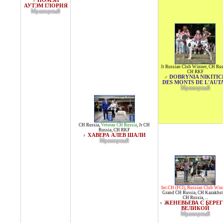
НОМЭН
♀
АУТЭМ ГЛОРИЯ
Мраморный
Jr Russian Club Winner
,
CH Rus
CH RKF
DOBRYNIA NIKITIC
♂
DES MONTS DE L'AUT
Мраморный
CH Russia
,
Veteran CH Russia
,
Jr CH
Russia
,
CH RKF
ХАВЕРА АЛЕВ ШАЛИ
♀
Мраморный
Int.CH (FCI)
,
Russian Club Win
Grand CH Russia
,
CH Kazakhst
CH Russia
, ...
ЖЕНЕВЬЕВА С БЕРЕ
♀
ВЕЛИКОЙ
Мраморный