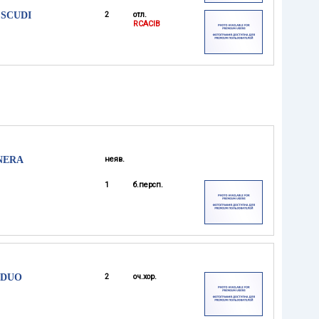
 SCUDI
2
отл.
RCACIB
NERA
неяв.
1
б.персп.
EDUO
2
оч.хор.