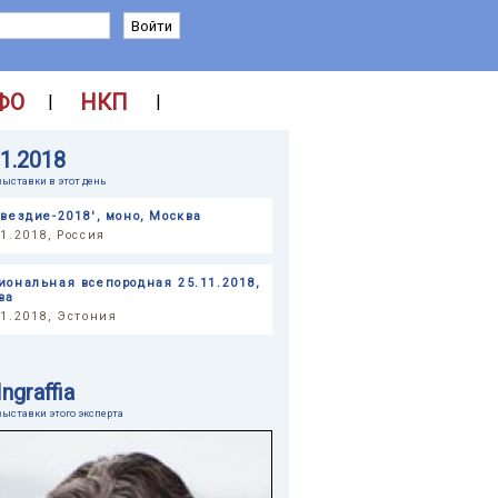
ФО
НКП
|
|
11.2018
выставки в этот день
звездие-2018', моно, Москва
11.2018, Россия
иональная всепородная 25.11.2018,
ва
11.2018, Эстония
Ingraffia
выставки этого эксперта