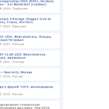
bsiegerschau-2024 (DDC), Germany,
den - Gut Matheshof (голубые)
08.2024, Германия
ionale d'élevage (Doggen Club de
ce), France, Arvillers
07.2023, Франция
DC 2022, Wawrzkowizna, Польша,
евые/тигровые
09.2022, Польша
XV-CLUB-2022 Wawrzkowizna,
ьша, мраморные
09.2022, Польша
+ Speciality, Москва
07.2019, Россия
Кругу Друзей'-2019, монопородная,
02.2019, Россия
дународная специальная
опородная выставка, Рим-2018,