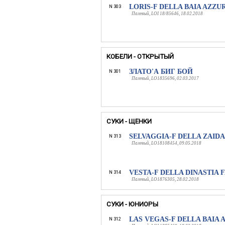
LORIS-F DELLA BAIA AZZU
N 303
Палевый, LOI 18/85646, 18.02.2018
КОБЕЛИ - ОТКРЫТЫЙ
ЗЛАТО'А БИГ БОЙ
N 301
Палевый, LO1835696, 02.03.2017
СУКИ - ЩЕНКИ
SELVAGGIA-F DELLA ZAID
N 313
Палевый, LO18108454, 09.05.2018
VESTA-F DELLA DINASTIA 
N 314
Палевый, LO1876305, 28.02.2018
СУКИ - ЮНИОРЫ
LAS VEGAS-F DELLA BAIA
N 312