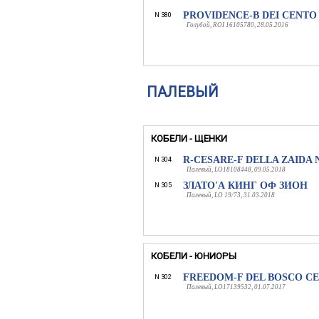
PROVIDENCE-B DEI CENTO
N 380
Голубой, ROI 16105780, 28.05.2016
ПАЛЕВЫЙ
КОБЕЛИ - ЩЕНКИ
R-CESARE-F DELLA ZAIDA 
N 304
Палевый, LO18108448, 09.05.2018
ЗЛАТО'А КИНГ ОФ ЗИОН
N 305
Палевый, LO 19/73, 31.03.2018
КОБЕЛИ - ЮНИОРЫ
FREEDOM-F DEL BOSCO C
N 302
Палевый, LO17139532, 01.07.2017