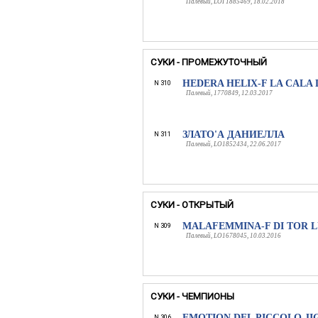
Палевый, LOI 1885469, 18.02.2018
СУКИ - ПРОМЕЖУТОЧНЫЙ
HEDERA HELIX-F LA CALA
N 310
Палевый, 1770849, 12.03.2017
ЗЛАТО'А ДАНИЕЛЛА
N 311
Палевый, LO1852434, 22.06.2017
СУКИ - ОТКРЫТЫЙ
MALAFEMMINA-F DI TOR 
N 309
Палевый, LO1678045, 10.03.2016
СУКИ - ЧЕМПИОНЫ
EMOTION DEL PICCOLO JI
N 306