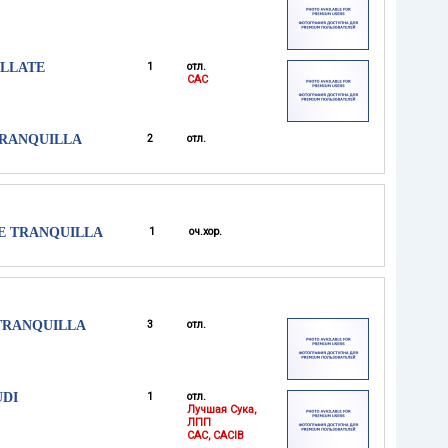
ALLATE
1
отл.
CAC
TRANQUILLA
2
отл.
E TRANQUILLA
1
оч.хор.
TRANQUILLA
3
отл.
UDI
1
отл.
Лучшая Сука,
ЛПП
CAC, CACIB