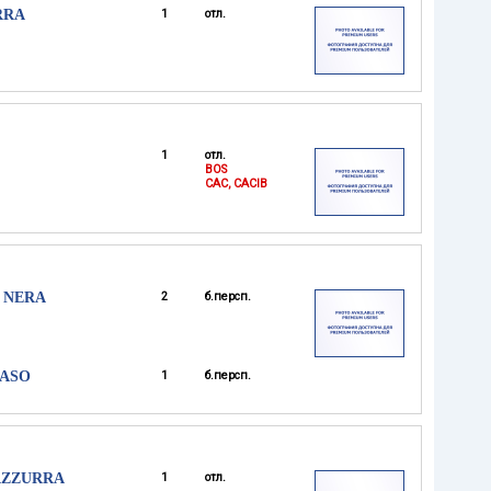
RRA
1
отл.
1
отл.
BOS
CAC, CACIB
A NERA
2
б.персп.
FASO
1
б.персп.
 AZZURRA
1
отл.