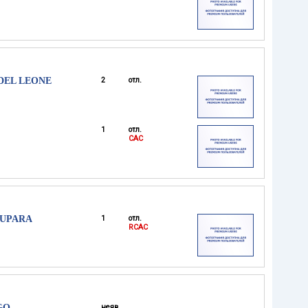
 DEL LEONE
2
отл.
1
отл.
CAC
LUPARA
1
отл.
RCAC
GO
неяв.