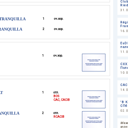
Clu
Rie
31.
 TRANQUILLA
1
оч.хор.
Rég
Fran
TRANQUILLA
2
оч.хор.
16.
EuD
пал
11.
1
оч.хор.
CXX
Пол
10.
CAC 
14.
AT
1
отл.
BOS
CAC, CACIB
'В 
СПб
02.
RANQUILLA
2
отл.
RCACIB
Меж
мон