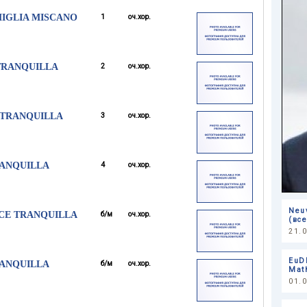
IGLIA MISCANO
1
оч.хор.
TRANQUILLA
2
оч.хор.
 TRANQUILLA
3
оч.хор.
RANQUILLA
4
оч.хор.
Neuv
UCE TRANQUILLA
б/м
оч.хор.
(вс
21.
EuD
RANQUILLA
б/м
оч.хор.
Mat
01.