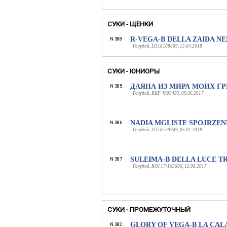
СУКИ - ЩЕНКИ
R-VEGA-B DELLA ZAIDA N
N 388
Голубой, LO18108409, 15.04.2018
СУКИ - ЮНИОРЫ
ДАЯНА ИЗ МИРА МОИХ ГР
N 385
Голубой, RKF 4909485, 09.06.2017
NADIA MGLISTE SPOJRZEN
N 386
Голубой, LO18130949, 05.01.2018
SULEIMA-B DELLA LUCE T
N 387
Голубой, ROI 17/165606, 12.08.2017
СУКИ - ПРОМЕЖУТОЧНЫЙ
GLORY OF VEGA-B LA CAL
N 382