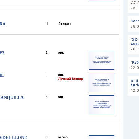
25.
25.
Зол
ERA
1
б.персп.
28.
'ХХ
Сок
20.
ЕЗ
2
отл.
'Ку
02.
IE
1
отл.
Лучший Юниор
CLU
harl
12.
RANQUILLA
3
отл.
A DEL LEONE
3
оч.хор.