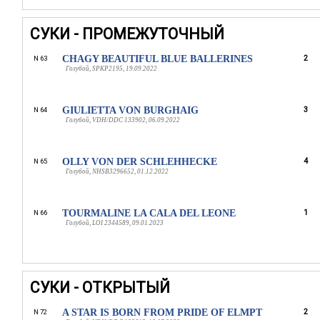
СУКИ - ПРОМЕЖУТОЧНЫЙ
CHAGY BEAUTIFUL BLUE BALLERINES
2
N 63
Голубой, SPKP2195, 19.09.2022
GIULIETTA VON BURGHAIG
3
N 64
Голубой, VDH/DDC 133902, 06.09.2022
OLLY VON DER SCHLEHHECKE
4
N 65
Голубой, NHSB3296652, 01.12.2022
TOURMALINE LA CALA DEL LEONE
1
N 66
Голубой, LOI 2344589, 09.01.2023
СУКИ - ОТКРЫТЫЙ
A STAR IS BORN FROM PRIDE OF ELMPT
2
N 72