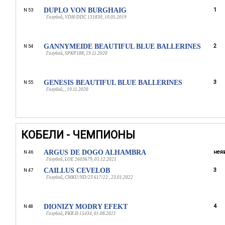
DUPLO VON BURGHAIG
1
N 53
Голубой, VDH/DDC 131830, 10.05.2019
GANNYMEIDE BEAUTIFUL BLUE BALLERINES
2
N 54
Голубой, SPKP188, 19.11.2020
GENESIS BEAUTIFUL BLUE BALLERINES
3
N 55
Голубой, , 19.11.2020
КОБЕЛИ - ЧЕМПИОНЫ
ARGUS DE DOGO ALHAMBRA
неяв
N 46
Голубой, LOE 2603679, 01.12.2021
CAILLUS CEVELOB
3
N 47
Голубой, CMKU/ND/23 617/22 , 23.01.2022
DIONIZY MODRY EFEKT
4
N 48
Голубой, PKR.II-15434, 01.08.2021