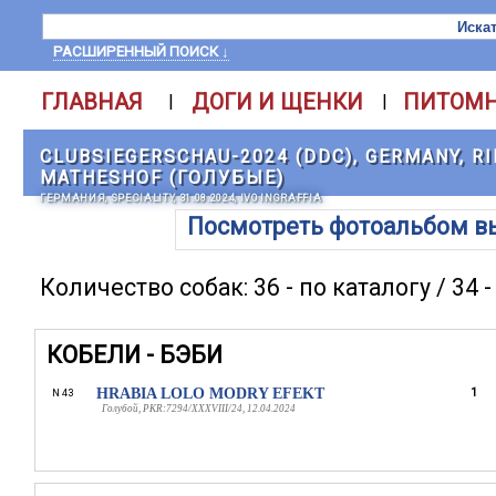
РАСШИРЕННЫЙ ПОИСК ↓
ГЛАВНАЯ
ДОГИ И ЩЕНКИ
ПИТОМ
|
|
CLUBSIEGERSCHAU-2024 (DDC), GERMANY, RI
MATHESHOF (ГОЛУБЫЕ)
ГЕРМАНИЯ, SPECIALITY, 31.08.2024, IVO INGRAFFIA
Посмотреть фотоальбом в
Количество собак: 36 - по каталогу / 34 
КОБЕЛИ - БЭБИ
HRABIA LOLO MODRY EFEKT
1
N 43
Голубой, PKR:7294/XXXVIII/24, 12.04.2024