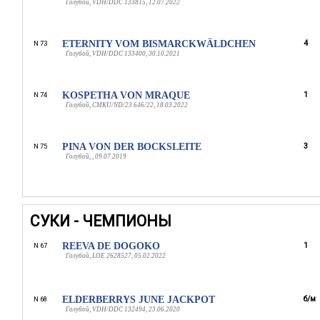
Голубой, VDH/DDC 133815, 12.07.2022
ETERNITY VOM BISMARCKWÄLDCHEN
4
N 73
Голубой, VDH/DDC 133400, 30.10.2021
KOSPETHA VON MRAQUE
1
N 74
Голубой, CMKU/ND/23 646/22, 18.03.2022
PINA VON DER BOCKSLEITE
3
N 75
Голубой, , 09.07.2019
СУКИ - ЧЕМПИОНЫ
REEVA DE DOGOKO
1
N 67
Голубой, LOE 2628527, 05.02.2022
ELDERBERRYS JUNE JACKPOT
б/м
N 68
Голубой, VDH/DDC 132494, 23.06.2020