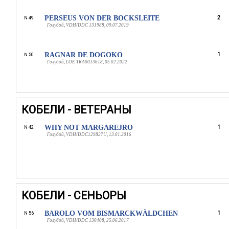
PERSEUS VON DER BOCKSLEITE
2
N 49
Голубой, VDH/DDC 131988, 09.07.2019
RAGNAR DE DOGOKO
1
N 50
Голубой, LOE TRA0013618, 05.02.2022
КОБЕЛИ - ВЕТЕРАНЫ
WHY NOT MARGAREJRO
1
N 42
Голубой, VDH/DDC129827U, 13.01.2016
КОБЕЛИ - СЕНЬОРЫ
BAROLO VOM BISMARCKWÄLDCHEN
1
N 56
Голубой, VDH/DDC 130408, 25.06.2017