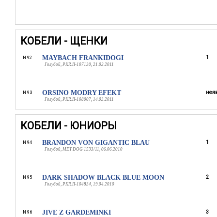
КОБЕЛИ - ЩЕНКИ
MAYBACH FRANKIDOGI
1
N 92
Голубой, PKR.II-107130, 21.02.2011
ORSINO MODRY EFEKT
неяв
N 93
Голубой, PKR.II-108007, 14.03.2011
КОБЕЛИ - ЮНИОРЫ
BRANDON VON GIGANTIC BLAU
1
N 94
Голубой, MET DOG 1533/11, 06.06.2010
DARK SHADOW BLACK BLUE MOON
2
N 95
Голубой, PKR.II-104834, 19.04.2010
JIVE Z GARDEMINKI
3
N 96