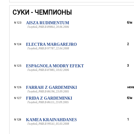
СУКИ - ЧЕМПИОНЫ
AISZA RUDIMENTUM
б/м
N 123
Голубой, PKR.II-89864, 20.06.2006
ELECTRA MARGAREJRO
2
N 124
Голубой, PKR.II-97787, 22.04.2008
ESPAGNOLA MODRY EFEKT
3
N 125
Голубой, PKR.II-87885, 10.02.2006
FARRAH Z GARDEMINKI
неяв
N 126
Голубой, PKR.II-86196, 23.09.2005
FRIDA Z GARDEMINKI
б/м
N 127
Голубой, PKR.II-86115, 23.09.2005
KAMEA KRAINAHDANES
1
N 128
Голубой, PKR.II-99541, 05.03.2008