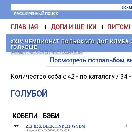
РАСШИРЕННЫЙ ПОИСК ↓
ГЛАВНАЯ
ДОГИ И ЩЕНКИ
ПИТОМ
|
|
XXIV ЧЕМПИОНАТ ПОЛЬСКОГО ДОГ КЛУБА 2
ГОЛУБЫЕ
РОССИЯ, SPECIALITY, 18.09.2011, GERARD MIGNOT
Посмотреть фотоальбом в
Количество собак: 42 - по каталогу / 34 
ГОЛУБОЙ
КОБЕЛИ - БЭБИ
ZEFIR Z BŁĘKITNYCH WYDM
1
N 91
Голубой, PKR.II-108003, 05.06.2011