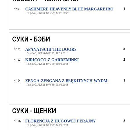
CASHMERE HEAVENLY BLUE MARGAREJRO
1
N 99
Голубой, PKR.II-102269, 12.07.2009
СУКИ - БЭБИ
APANATSCHI THE DOORS
3
N 101
Голубой, PKR.II-107359, 11.05.2011
KIRICOCO Z GARDEMINKI
2
N 102
Голубой, PKR.II-107399, 30.04.2011
ZENGA-ZENGANA Z BŁĘKITNYCH WYDM
1
N 104
Голубой, PKR.II-107619, 05.06.2011
СУКИ - ЩЕНКИ
FLORENCJA Z HUGOWEJ FERAJNY
2
N 105
Голубой, PKR.II-107000, 14.03.2011