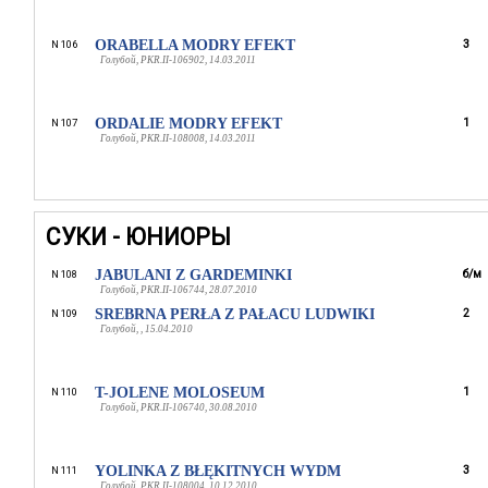
ORABELLA MODRY EFEKT
3
N 106
Голубой, PKR.II-106902, 14.03.2011
ORDALIE MODRY EFEKT
1
N 107
Голубой, PKR.II-108008, 14.03.2011
СУКИ - ЮНИОРЫ
JABULANI Z GARDEMINKI
б/м
N 108
Голубой, PKR.II-106744, 28.07.2010
SREBRNA PERŁA Z PAŁACU LUDWIKI
2
N 109
Голубой, , 15.04.2010
T-JOLENE MOLOSEUM
1
N 110
Голубой, PKR.II-106740, 30.08.2010
YOLINKA Z BŁĘKITNYCH WYDM
3
N 111
Голубой, PKR.II-108004, 10.12.2010