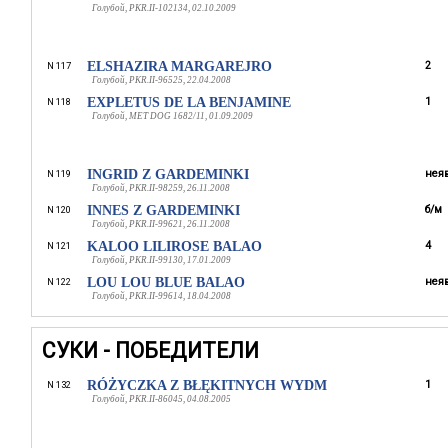
Голубой, PKR.II-102134, 02.10.2009
ELSHAZIRA MARGAREJRO
2
N 117
Голубой, PKR.II-96525, 22.04.2008
EXPLETUS DE LA BENJAMINE
1
N 118
Голубой, MET DOG 1682/11, 01.09.2009
INGRID Z GARDEMINKI
неяв
N 119
Голубой, PKR.II-98259, 26.11.2008
INNES Z GARDEMINKI
б/м
N 120
Голубой, PKR.II-99621, 26.11.2008
KALOO LILIROSE BALAO
4
N 121
Голубой, PKR.II-99130, 17.01.2009
LOU LOU BLUE BALAO
неяв
N 122
Голубой, PKR.II-99614, 18.04.2008
СУКИ - ПОБЕДИТЕЛИ
RÓŻYCZKA Z BŁĘKITNYCH WYDM
1
N 132
Голубой, PKR.II-86045, 04.08.2005