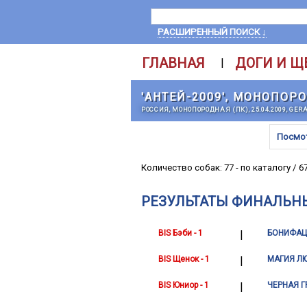
РАСШИРЕННЫЙ ПОИСК ↓
ГЛАВНАЯ
ДОГИ И Щ
|
'АНТЕЙ-2009', МОНОПОР
РОССИЯ, МОНОПОРОДНАЯ (ПК), 25.04.2009, GER
Посмо
Количество собак: 77 - по каталогу / 6
РЕЗУЛЬТАТЫ ФИНАЛЬН
BIS Бэби - 1
|
БОНИФАЦ
BIS Щенок - 1
|
МАГИЯ Л
BIS Юниор - 1
|
ЧЕРНАЯ Г