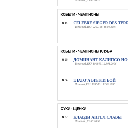
Палевый, , 29.06.2005
КОБЕЛИ - ЧЕМПИОНЫ
CЕLEBRE SIEGER DES TERR
N 64
Тигровый, RKF 2221188, 18.09.2007
КОБЕЛИ - ЧЕМПИОНЫ КЛУБА
ДОМИНАНТ КАЛИПСО НОФ
N 65
Тигровый, RKF 1948031, 12.01.2006
ЗЛАТО'A БИЛЛИ БОЙ
N 66
Палевый, RKF 1789401, 17.09.2005
СУКИ - ЩЕНКИ
КЛАВДИ АНГЕЛ СЛАВЫ
N 67
Палевый, , 01.09.2008