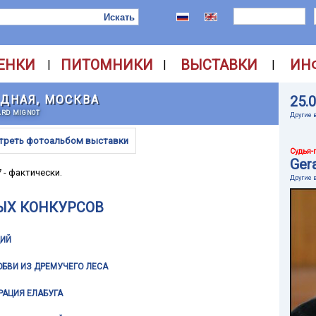
ЕНКИ
ПИТОМНИКИ
ВЫСТАВКИ
ИН
|
|
|
ОДНАЯ, МОСКВА
25.
ARD MIGNOT
Другие 
треть фотоальбом выставки
Судья-
Ger
7 - фактически.
Другие 
ЫХ КОНКУРСОВ
ИЙ
ЮБВИ ИЗ ДРЕМУЧЕГО ЛЕСА
РАЦИЯ ЕЛАБУГА