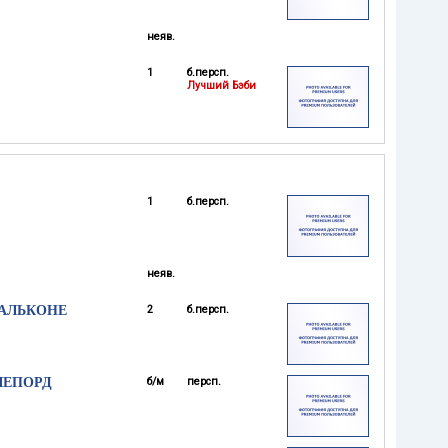
С
неяв.
1
б.персп.
Лучший Бэби
1
б.персп.
неяв.
ФАЛЬКОНЕ
2
б.персп.
ШЕПОРД
б/м
персп.