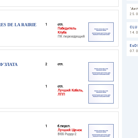
'Ан
25.
ES DE LA RAIRIE
1
отл.
CLUB
Победитель
Клуба
14.
ПК переходящий
EuD
07.
'ЗЛАТА
2
отл.
1
отл.
Лучший Кобель,
ЛПП
1
б.персп.
Лучший Щенок
BISS Puppy-2