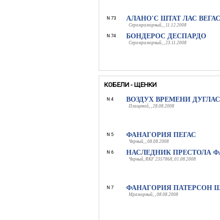
АЛАНО'С ШТАТ ЛАС ВЕГА
N 73
Серомраморный, , 11.12.2008
БОНДЕРОС ДЕСПАРДО
N 74
Серомраморный, , 23.11.2008
КОБЕЛИ - ЩЕНКИ
ВОЗДУХ ВРЕМЕНИ ДУГЛАС
N 4
Плащевой, , 28.08.2008
ФАНАГОРИЯ ПЕГАС
N 5
Черный, , 08.08.2008
НАСЛЕДНИК ПРЕСТОЛА 
N 6
Черный, RKF 2357868, 01.08.2008
ФАНАГОРИЯ ПАТЕРСОН 
N 7
Мраморный, , 08.08.2008