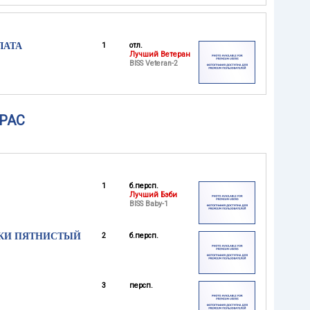
ЛАТА
1
отл.
Лучший Ветеран
BISS Veteran-2
РАС
1
б.персп.
Лучший Бэби
BISS Baby-1
СКИ ПЯТНИСТЫЙ
2
б.персп.
3
персп.