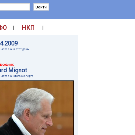
ФО
НКП
|
|
04.2009
выставки в этот день
породник
ard Mignot
выставки этого эксперта