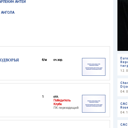
АРЛЕКИН АНТЕЙ
 АНГОЛА
Eur
ПОДВОРЬЯ
б/м
оч.хор.
Rep
тиг
12.
Cha
Dijo
04.
1
отл.
Победитель
CACI
Клуба
Rou
ПК переходящий
04.
CACI