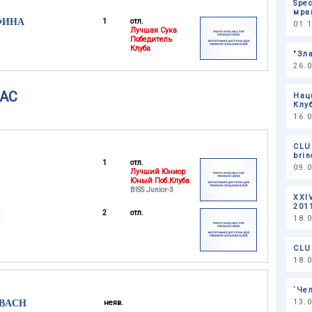
Spe
мра
ФИНА
1
отл.
01.
Лучшая Сука
Победитель
Клуба
"Зл
26.
АС
Нац
Клу
16.
CLU
brin
1
отл.
09.
Лучший Юниор
Юный Поб.Клуба
BISS Junior-3
XXI
201
Н
2
отл.
18.
CLUB
18.
`Че
13.
NBACH
неяв.