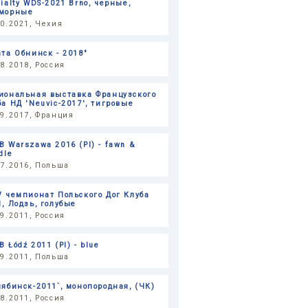
cialty WDS-2021 Brno, черные,
морные
10.2021, Чехия
ата Обнинск - 2018"
08.2018, Россия
иональная выставка Французского
ба НД 'Neuvic-2017', тигровые
09.2017, Франция
B Warszawa 2016 (Pl) - fawn &
dle
07.2016, Польша
V чемпионат Польского Дог Клуба
1, Лодзь, голубые
09.2011, Россия
 Łódź 2011 (Pl) - blue
09.2011, Польша
лябинск-2011`, монопородная, (ЧК)
08.2011, Россия