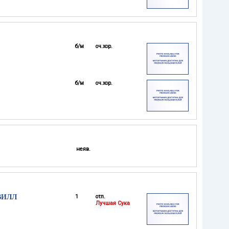
б/м
оч.хор.
б/м
оч.хор.
неяв.
ВИЛЛ
1
отл.
Лучшая Сука