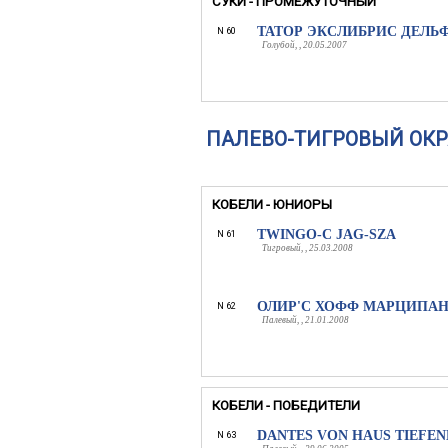
СУКИ - ПРОМЕЖУТОЧНЫЙ
ТАТОР ЭКСЛИБРИС ДЕЛЬ
N 60
Голубой, , 20.05.2007
ПАЛЕВО-ТИГРОВЫЙ ОКР
КОБЕЛИ - ЮНИОРЫ
TWINGO-C JAG-SZA
N 61
Тигровый, , 25.03.2008
ОЛИР'С ХОФФ МАРЦИПА
N 62
Палевый, , 21.01.2008
КОБЕЛИ - ПОБЕДИТЕЛИ
DANTES VON HAUS TIEFE
N 63