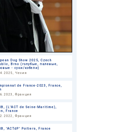
opean Dog Show 2025, Czech
ublic, Brno (голубые, палевые,
ровые - суки/кобели)
04.2025, Чехия
mpionnat de France-2023, France,
n
06.2023, Франция
B, (L'ACT de Seine-Maritime),
en, France
12.2022, Франция
B, 'ACTdP' Poitiers, France