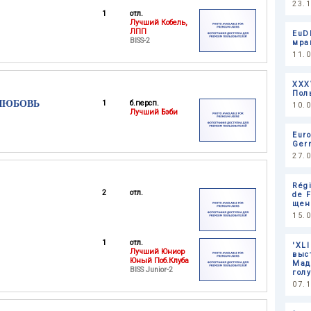
23.
1
отл.
Лучший Кобель,
ЛПП
EuD
BISS-2
мра
11.
XXX
Пол
ЛЮБОВЬ
1
б.персп.
10.
Лучший Бэби
Eur
Ger
27.
Rég
2
отл.
de F
щен
15.
1
отл.
'XL
Лучший Юниор
выс
Юный Поб.Клуба
Мад
BISS Junior-2
гол
07.