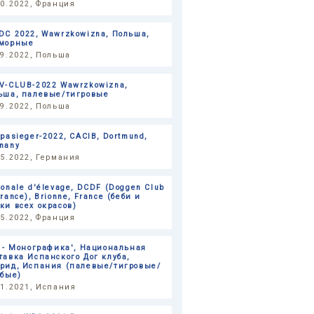
10.2022, Франция
DC 2022, Wawrzkowizna, Польша,
морные
09.2022, Польша
V-CLUB-2022 Wawrzkowizna,
ьша, палевые/тигровые
09.2022, Польша
opasieger-2022, CACIB, Dortmund,
many
05.2022, Германия
ionale d'élevage, DCDF (Doggen Club
rance), Brionne, France (беби и
ки всех окрасов)
05.2022, Франция
I - Монографика', Национальная
тавка Испанского Дог клуба,
рид, Испания (палевые/тигровые/
убые)
11.2021, Испания