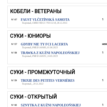
КОБЕЛИ - ВЕТЕРАНЫ
FAUST VLČETÍNSKÁ SAMOTA
1
N 147
Тигровый, CMKU/ND/21 793/15/18, 28.12.2015
СУКИ - ЮНИОРЫ
GDYBY NIE TY FCI LACERTA
нея
N 157
Тигровый, PKR.II-160485, 01.06.2023
TRAWKA Z KUŹNI NAPOLEOŃSKIEJ
1
N 158
Тигровый, PKR II-160591, 24.05.2023
СУКИ - ПРОМЕЖУТОЧНЫЙ
TRIXIE DES PETITES VERNIÈRES
1
N 159
Тигровый, , 20.11.2022
СУКИ - ОТКРЫТЫЙ
SZNYTKA Z KUŹNI NAPOLEOŃSKIEJ
1
N 160