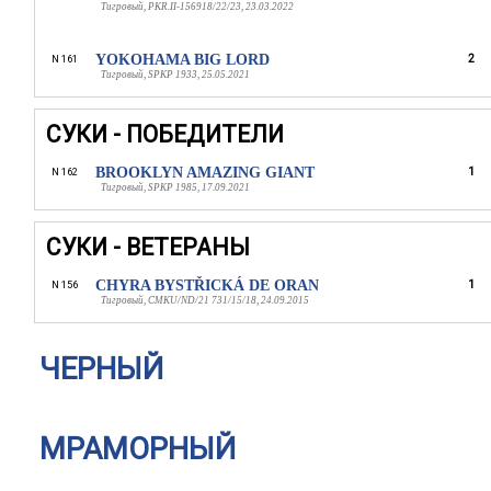
Тигровый, PKR.II-156918/22/23, 23.03.2022
YOKOHAMA BIG LORD
2
N 161
Тигровый, SPKP 1933, 25.05.2021
СУКИ - ПОБЕДИТЕЛИ
BROOKLYN AMAZING GIANT
1
N 162
Тигровый, SPKP 1985, 17.09.2021
СУКИ - ВЕТЕРАНЫ
CHYRA BYSTŘICKÁ DE ORAN
1
N 156
Тигровый, CMKU/ND/21 731/15/18, 24.09.2015
ЧЕРНЫЙ
МРАМОРНЫЙ