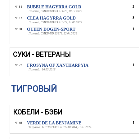
BUBBLE HAGYRRA GOLD
2
N 186
Палевый, CMKU/ND/23 214/20, 10.12.2020
CLEA HAGYRRA GOLD
3
N 187
Палевый, CMKU/ND/23 716/22, 21.06.2022
QUEEN DOGEN-SPORT
1
N 188
Палевый, CMKU/ND 23673, 22.04.2022
СУКИ - ВЕТЕРАНЫ
FROSYNA OF XANTHARPYIA
1
N 176
Палевый, , 16.03.2016
ТИГРОВЫЙ
КОБЕЛИ - БЭБИ
VERDI DE LA BENJAMINE
1
N 148
Тигровый, LOF 087130 / ROI24108018, 11.01.2024