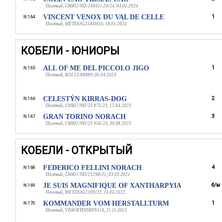
Палевый, CMKU/ND/24042/-24/24, 04.01.2024
VINCENT VENOX DU VAL DE CELLE
1
N 164
Палевый, METDOG2583H24, 18.01.2024
КОБЕЛИ - ЮНИОРЫ
ALL OF ME DEL PICCOLO JIGO
1
N 165
Палевый, ROI 23/88889, 05.04.2023
CELESTÝN KIRRAS-DOG
2
N 166
Палевый, CMKU/ND/23 875/23, 12.04.2023
GRAN TORINO NORACH
3
N 167
Палевый, CMKU/ND/23 956/23, 30.08.2023
КОБЕЛИ - ОТКРЫТЫЙ
FEDERICO FELLINI NORACH
4
N 168
Палевый, ČMKU/ND/23298/21, 03.03.2021
JE SUIS MAGNIFIQUE OF XANTHARPYIA
б/м
N 169
Палевый, MET.DOG2200/22, 24.04.2022
KOMMANDER VOM HERSTALLTURM
1
N 170
Палевый, VDH/KYDDBY9514, 21.11.2021