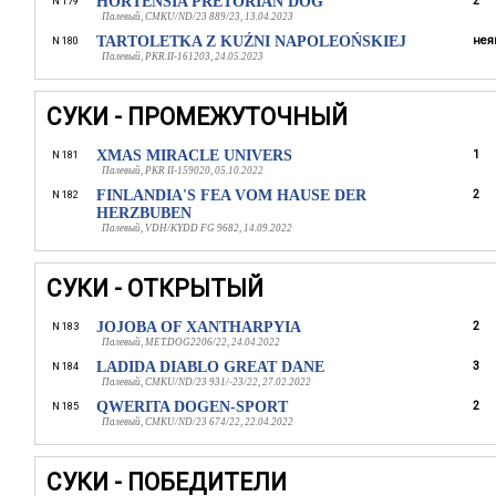
HORTENSIA PRETORIAN DOG
2
N 179
Палевый, CMKU/ND/23 889/23, 13.04.2023
TARTOLETKA Z KUŹNI NAPOLEOŃSKIEJ
нея
N 180
Палевый, PKR.II-161203, 24.05.2023
СУКИ - ПРОМЕЖУТОЧНЫЙ
XMAS MIRACLE UNIVERS
1
N 181
Палевый, PKR II-159020, 05.10.2022
FINLANDIA'S FEA VOM HAUSE DER
2
N 182
HERZBUBEN
Палевый, VDH/KYDD FG 9682, 14.09.2022
СУКИ - ОТКРЫТЫЙ
JOJOBA OF XANTHARPYIA
2
N 183
Палевый, MET.DOG2206/22, 24.04.2022
LADIDA DIABLO GREAT DANE
3
N 184
Палевый, CMKU/ND/23 931/-23/22, 27.02.2022
QWERITA DOGEN-SPORT
2
N 185
Палевый, CMKU/ND/23 674/22, 22.04.2022
СУКИ - ПОБЕДИТЕЛИ