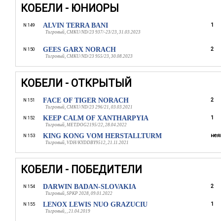
КОБЕЛИ - ЮНИОРЫ
ALVIN TERRA BANI
1
N 149
Тигровый, CMKU/ND/23 937/-23/23, 31.03.2023
GEES GARX NORACH
2
N 150
Тигровый, CMKU/ND/23 955/23, 30.08.2023
КОБЕЛИ - ОТКРЫТЫЙ
FACE OF TIGER NORACH
2
N 151
Тигровый, CMKU/ND/23 296/21, 03.03.2021
KEEP CALM OF XANTHARPYIA
1
N 152
Тигровый, MET.DOG2195/22, 28.04.2022
KING KONG VOM HERSTALLTURM
нея
N 153
Тигровый, VDH/KYDDBY9512, 21.11.2021
КОБЕЛИ - ПОБЕДИТЕЛИ
DARWIN BADAN-SLOVAKIA
2
N 154
Тигровый, SPKP 2028, 09.01.2022
LENOX LEWIS NUO GRAZUCIU
1
N 155
Тигровый, , 21.04.2019