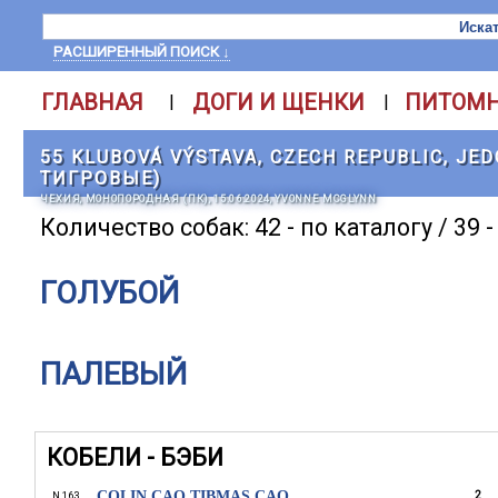
РАСШИРЕННЫЙ ПОИСК ↓
ГЛАВНАЯ
ДОГИ И ЩЕНКИ
ПИТОМ
|
|
55 KLUBOVÁ VÝSTAVA, CZECH REPUBLIC, JE
ТИГРОВЫЕ)
ЧЕХИЯ, МОНОПОРОДНАЯ (ПК), 15.06.2024, YVONNE MCGLYNN
Количество собак: 42 - по каталогу / 39 
ГОЛУБОЙ
ПАЛЕВЫЙ
КОБЕЛИ - БЭБИ
COLIN CAO TIBMAS CAO
2
N 163