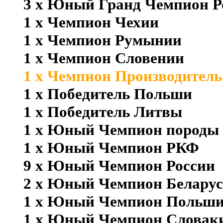
3 x Юный Гранд Чемпион Р
1 x Чемпион Чехии
1 x Чемпион Румынии
1 x Чемпион Словении
1 x Чемпион Производитель
1 x Победитель Польши
1 x Победитель Литвы
1 x Юный Чемпион породы 
1 x Юный Чемпион РКФ
9 x Юный Чемпион России
2 x Юный Чемпион Белару
1 x Юный Чемпион Польш
1 x Юный Чемпион Словак