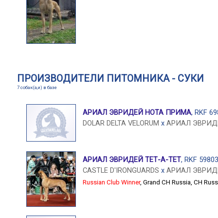
ПРОИЗВОДИТЕЛИ ПИТОМНИКА - СУКИ
7 собак(а,и) в базе
АРИАЛ ЭВРИДЕЙ НОТА ПРИМА
, RKF 6
DOLAR DELTA VELORUM
x
АРИАЛ ЭВРИДЕ
АРИАЛ ЭВРИДЕЙ ТЕТ-А-ТЕТ
, RKF 5980
CASTLE D'IRONGUARDS
x
АРИАЛ ЭВРИД
Russian Club Winner
,
Grand CH Russia
,
CH Russ