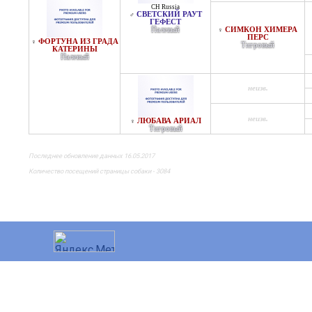
CH Russia
СВЕТСКИЙ РАУТ
♂
ГЕФЕСТ
Палевый
СИМКОН ХИМЕРА
♀
ПЕРС
ФОРТУНА ИЗ ГРАДА
♀
Тигровый
КАТЕРИНЫ
Палевый
неизв.
неизв.
ЛЮБАВА АРИАЛ
♀
Тигровый
Последнее обновление данных 16.05.2017
Количество посещений страницы собаки - 3084