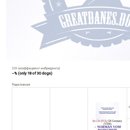
COI (коэффициент инбридинга)
--% (only 18 of 30 dogs)
Родословная
C
Int.CH (FCI)
,
CH Germany
(VDH)
NORMAN VOM
♂