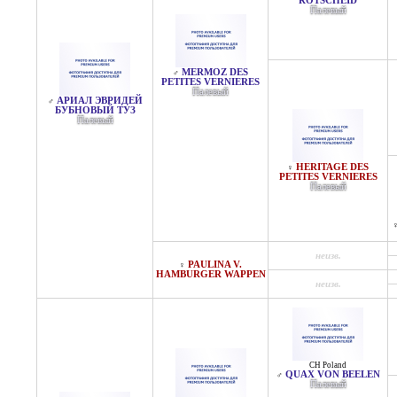
ROTSCHEID
Палевый
MERMOZ DES
♂
PETITES VERNIERES
Палевый
АРИАЛ ЭВРИДЕЙ
♂
БУБНОВЫЙ ТУЗ
Палевый
HERITAGE DES
♀
PETITES VERNIERES
Палевый
неизв.
PAULINA V.
♀
HAMBURGER WAPPEN
неизв.
CH Poland
QUAX VON BEELEN
♂
Палевый