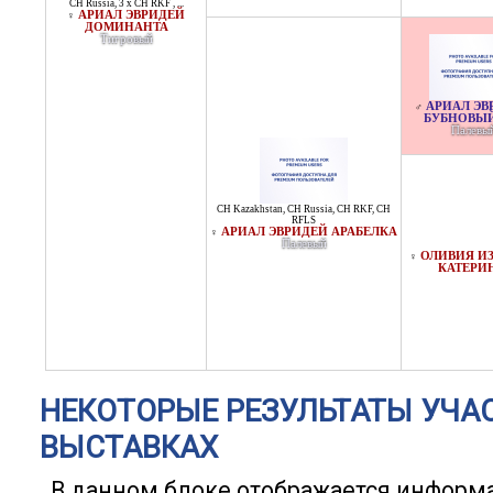
CH Russia
,
3 x CH RKF
, ...
АРИАЛ ЭВРИДЕЙ
♀
ДОМИНАНТА
Тигровый
АРИАЛ ЭВ
♂
БУБНОВЫЙ
Палевы
CH Kazakhstan
,
CH Russia
,
CH RKF
,
CH
RFLS
АРИАЛ ЭВРИДЕЙ АРАБЕЛКА
♀
Палевый
ОЛИВИЯ ИЗ
♀
КАТЕРИ
НЕКОТОРЫЕ РЕЗУЛЬТАТЫ УЧА
ВЫСТАВКАХ
В данном блоке отображается информ