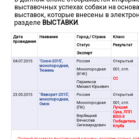
выставочных успехах собаки на основ
выставок, которые внесены в электро
разделе
ВЫСТАВКИ
.
Дата
Название
Город / Страна
Класс
проведения
Статус
Результат
Эксперт
04.07.2015
'Союз-2015',
Россия
Открытый
монопородная,
Монопородная
001, отл.
Тюмень
(КЧК)
CC
Пермяков
Михаил Юрьевич
23.05.2015
'Фаворит-2015',
Россия
Открытый
монопородная,
Монопородная
001, отл.
Омск
(ПК)
Лучшая
Сука, ЛПП
Вербицкий
BISS-II
Вячеслав
Победитель
Сигизмундович
Клуба
Полный просмотр выставочной карьеры доступен только дл