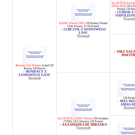
Int.CH (FCI)
,
Europ
(EDS) 2000
,
CH Lit
Poland
,
CH Rus
LUIDOR Z
♂
NAPOLEOŃ
Палевы
EuDDC Winner 2003
,
CH Poland
,
Poland
Club Winner
,
Jr CH Poland
LUBCZYK Z SOSNOWEGO
♂
LASU
Палевый
NIKE NAU
♀
MAEST
Russian Club Winner
,
Grand CH
Russia
,
CH Russia
BONIFACY Z
♂
LOSIOWEGO GAJU
Палевый
CH Polan
MAX MA
♂
AMAGA
Палевы
Int.CH (FCI)
,
EuDDC Winner
,
CH Germany
(VDH)
,
CH Lithuania
,
CH Poland
AXA AMADEA DE MIRANKO
♀
Тигровый