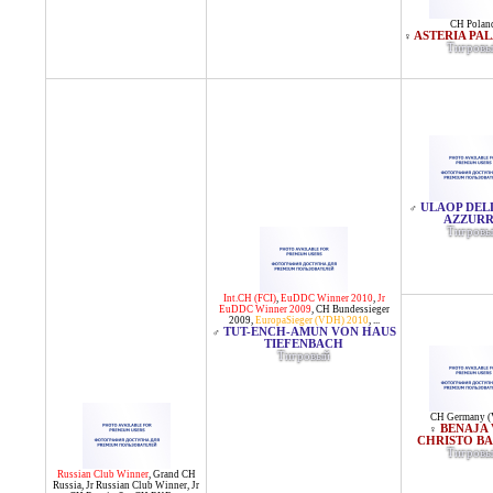
CH Polan
ASTERIA PA
♀
Тигровы
ULAOP DEL
♂
AZZUR
Тигровы
Int.CH (FCI)
,
EuDDC Winner 2010
,
Jr
EuDDC Winner 2009
,
CH Bundessieger
2009
,
EuropaSieger (VDH) 2010
, ...
TUT-ENCH-AMUN VON HAUS
♂
TIEFENBACH
Тигровый
CH Germany 
BENAJA
♀
CHRISTO BA
Тигровы
Russian Club Winner
,
Grand CH
Russia
,
Jr Russian Club Winner
,
Jr