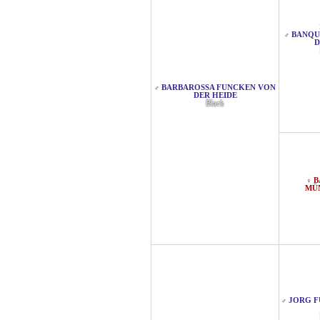
BANQU
♂
D
BARBAROSSA FUNCKEN VON
♂
DER HEIDE
Black
B
♀
MÜ
JORG F
♂