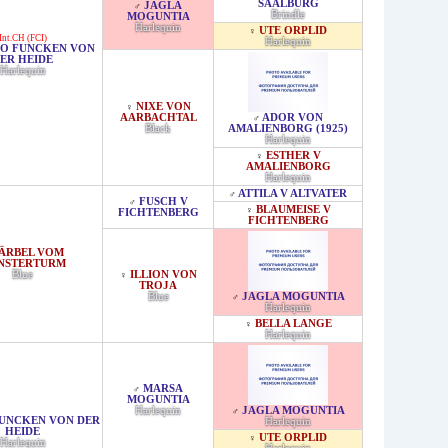
SAALBURG
JAGLA
♂
Brindle
MOGUNTIA
Harlequin
UTE ORPLID
♀
Int.CH (FCI)
Harlequin
O FUNCKEN VON
ER HEIDE
Harlequin
NIXE VON
♀
AARBACHTAL
ADOR VON
♂
Black
AMALIENBORG (1925)
Harlequin
ESTHER V
♀
AMALIENBORG
Harlequin
ATTILA V ALTVATER
♂
FUSCH V
♂
BLAUMEISE V
♀
FICHTENBERG
FICHTENBERG
ÄRBEL VOM
NSTERTURM
Blue
ILLION VON
♀
TROJA
Blue
JAGLA MOGUNTIA
♂
Harlequin
BELLA LANGE
♀
Harlequin
MARSA
♂
MOGUNTIA
Harlequin
JAGLA MOGUNTIA
♂
UNCKEN VON DER
Harlequin
HEIDE
UTE ORPLID
♀
Harlequin