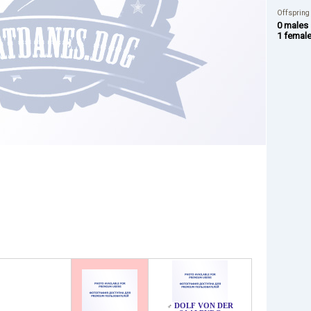
Offspring
0 males
1 femal
DOLF VON DER
♂