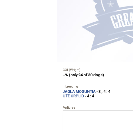
COI (Wright)
--% (only 24 of 30 dogs)
Inbreeding
JAGLA MOGUNTIA
- 3 , 4 : 4
UTE ORPLID
- 4 : 4
Pedigree