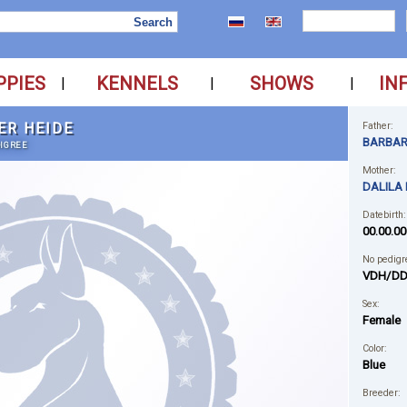
PPIES
KENNELS
SHOWS
IN
|
|
|
ER HEIDE
Father:
BARBAR
IGREE
Mother:
DALILA
Datebirth:
00.00.00
No pedigr
VDH/DD
Sex:
Female
Color:
Blue
Breeder: