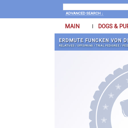
ADVANCED SEARCH ↓
MAIN
DOGS & PU
|
ERDMUTE FUNCKEN VON D
RELATIVES
/
OFFSPRING
/
TRIAL PEDIGREE
/
PED