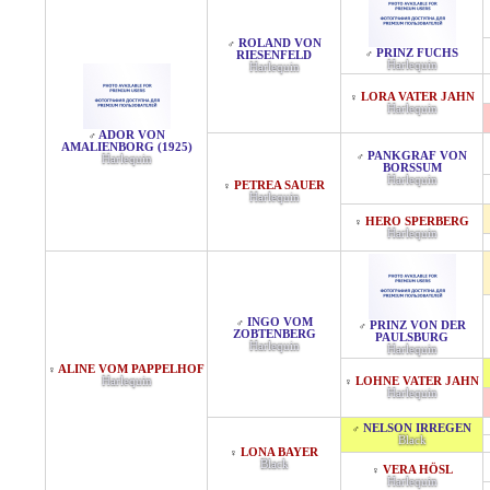
ROLAND VON
♂
PRINZ FUCHS
♂
RIESENFELD
Harlequin
Harlequin
LORA VATER JAHN
♀
Harlequin
ADOR VON
♂
AMALIENBORG (1925)
PANKGRAF VON
♂
Harlequin
BORSSUM
Harlequin
PETREA SAUER
♀
Harlequin
HERO SPERBERG
♀
Harlequin
INGO VOM
♂
PRINZ VON DER
♂
ZOBTENBERG
PAULSBURG
Harlequin
Harlequin
ALINE VOM PAPPELHOF
♀
Harlequin
LOHNE VATER JAHN
♀
Harlequin
NELSON IRREGEN
♂
Black
LONA BAYER
♀
Black
VERA HÖSL
♀
Harlequin