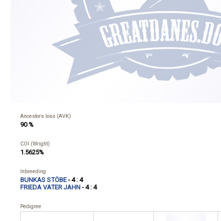
Ancestors loss (AVK)
90 %
COI (Wright)
1.5625%
Inbreeding
BUNKAS STÖBE
- 4 : 4
FRIEDA VATER JAHN
- 4 : 4
Pedigree