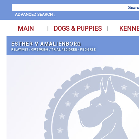
ADVANCED SEARCH ↓
MAIN
DOGS & PUPPIES
KENN
|
|
ESTHER V AMALIENBORG
RELATIVES
/
OFFSPRING
/
TRIAL PEDIGREE
/
PEDIGREE