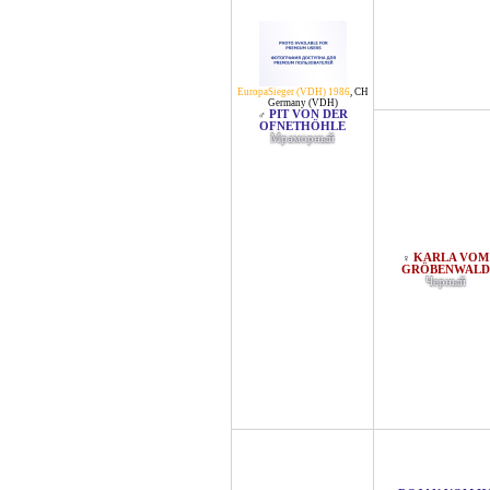
EuropaSieger (VDH) 1986
,
CH
Germany (VDH)
PIT VON DER
♂
OFNETHÖHLE
Мраморный
KARLA VOM
♀
GRÖBENWALD
Черный