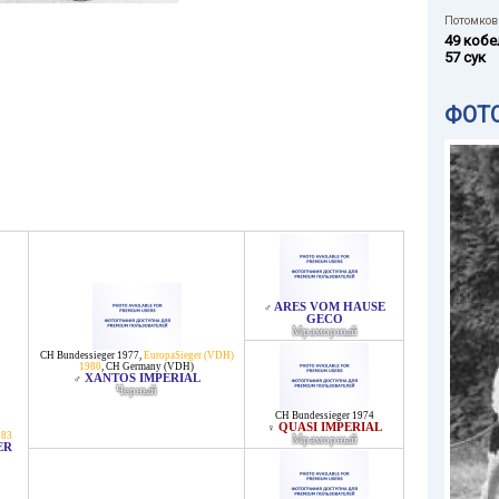
Потомков 
49 кобе
57 сук
ФОТ
ARES VOM HAUSE
♂
GECO
Мраморный
CH Bundessieger 1977
,
EuropaSieger (VDH)
1980
,
CH Germany (VDH)
XANTOS IMPERIAL
♂
Черный
CH Bundessieger 1974
QUASI IMPERIAL
♀
983
Мраморный
ER