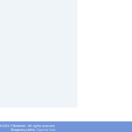
04-2026
Y.Semenov
- All rights reserved.
Владелец сайта:
Figurina Inna