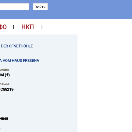
ФО
НКП
|
|
N DER OFNETHÖHLE
LA VOM HAUS FRESENA
дения:
84 (†)
ловной:
C88219
рный
: