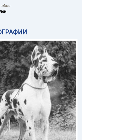
в базе:
лей
ОГРАФИИ