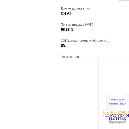
Другие достижения
CH All
Потеря предков (AVK)
93.33 %
COI (коэффициент инбридинга)
0%
Родословная
EuropaSieger (VDH) 1
LLOYD VON D
♂
FLOTTBEK
Мраморный