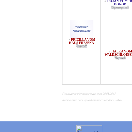
DOJAN VOM H
♂
DONOP
Мраморный
PRICILLA VOM
♀
HAUS FRESENA
Черный
HALKA VOM
♀
WALDSCHLOESS
Черный
Последнее обновление данных 26.08.2017
Количество посещений страницы собаки - 5167