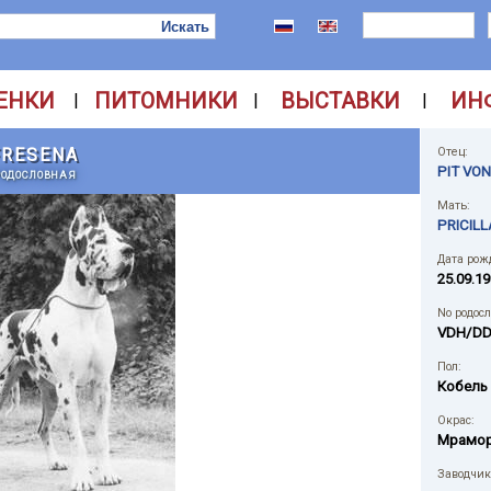
ЕНКИ
ПИТОМНИКИ
ВЫСТАВКИ
ИН
|
|
|
FRESENA
Отец:
PIT VO
РОДОСЛОВНАЯ
Мать:
PRICIL
Дата рож
25.09.19
No родос
VDH/DD
Пол:
Кобель
Окрас:
Мрамо
Заводчик