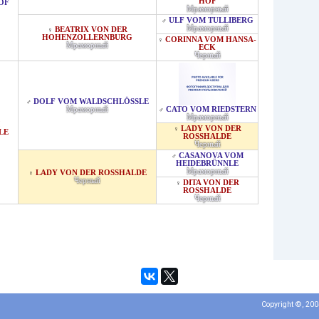
HOF
OF
Мраморный
ULF VOM TULLIBERG
♂
Мраморный
BEATRIX VON DER
♀
HOHENZOLLERNBURG
CORINNA VOM HANSA-
♀
Мраморный
ECK
Черный
DOLF VOM WALDSCHLÖSSLE
♂
Мраморный
CATO VOM RIEDSTERN
♂
Мраморный
LADY VON DER
♀
LE
ROSSHALDE
Черный
CASANOVA VOM
♂
HEIDEBRÜNNLE
Мраморный
LADY VON DER ROSSHALDE
♀
Черный
DITA VON DER
♀
ROSSHALDE
Черный
Copyright ©, 20