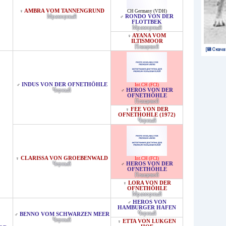
AMBRA VOM TANNENGRUND
♀
CH Germany (VDH)
Мраморный
RONDO VON DER
♂
FLOTTBEK
Мраморный
AYANA VOM
♀
ILTISMOOR
Плащевой
[💾 Скача
INDUS VON DER OFNETHÖHLE
♂
Int.CH (FCI)
Черный
HEROS VON DER
♂
OFNETHÖHLE
Плащевой
FEE VON DER
♀
OFNETHOHLE (1972)
Черный
CLARISSA VON GROEBENWALD
♀
Int.CH (FCI)
Черный
HEROS VON DER
♂
OFNETHÖHLE
Плащевой
LORA VON DER
♀
OFNETHÖHLE
Мраморный
HEROS VON
♂
HAMBURGER HAFEN
Черный
BENNO VOM SCHWARZEN MEER
♂
Черный
ETTA VON LUKGEN
♀