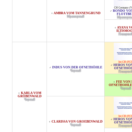
CH Germany (
RONDO VO
♂
AMBRA VOM TANNENGRUND
♀
FLOTTB
Мраморный
Мраморн
AYANA 
♀
ILTISMO
Плащево
Int.CH (FCI
HEROS VO
♂
INDUS VON DER OFNETHÖHLE
♂
OFNETHÖ
Черный
Плащево
FEE VON
♀
OFNETHOHLE 
Черный
KARLA VOM
♀
GRÖBENWALD
Черный
Int.CH (FCI
HEROS VO
♂
CLARISSA VON GROEBENWALD
♀
OFNETHÖ
Черный
Плащево