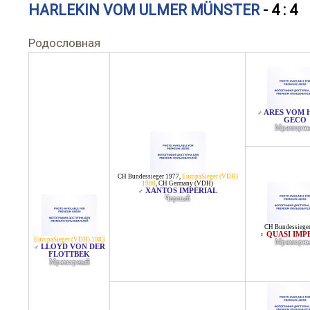
HARLEKIN VOM ULMER MÜNSTER
- 4 : 4
Родословная
ARES VOM 
♂
GECO
Мраморн
CH Bundessieger 1977
,
EuropaSieger (VDH)
1980
,
CH Germany (VDH)
XANTOS IMPERIAL
♂
Черный
CH Bundessiege
QUASI IMP
♀
EuropaSieger (VDH) 1983
Мраморн
LLOYD VON DER
♂
FLOTTBEK
Мраморный