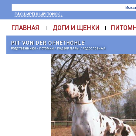
РАСШИРЕННЫЙ ПОИСК ↓
ГЛАВНАЯ
ДОГИ И ЩЕНКИ
ПИТОМ
|
|
PIT VON DER OFNETHÖHLE
РОДСТВЕННИКИ
/
ПОТОМКИ
/
ПОДБОР ПАРЫ
/
РОДОСЛОВНАЯ