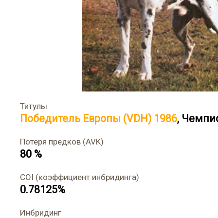
Титулы
Победитель Европы (VDH) 1986
,
Чемпио
Потеря предков (AVK)
80 %
COI (коэффициент инбридинга)
0.78125%
Инбридинг