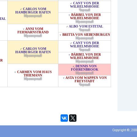
CANT VON DER
♂
WILHELMSHÖHE
CARLOS VOM
♂
Черный
HAMBURGER HAFEN
BÄRBEL VON DER
♀
Мраморный
WILHELMSHÖHE
TAL
Мраморный
ALBO VOM ESTETAL
♂
ANNI VOM
♀
Черный
FEHMARNSTRAND
BRITTA VON SIEBENBURGEN
♀
Мраморный
Мраморный
CANT VON DER
♂
WILHELMSHÖHE
CARLOS VOM
♂
Черный
HAMBURGER HAFEN
BÄRBEL VON DER
♀
Мраморный
WILHELMSHÖHE
ER
Мраморный
DENNIS VON
♂
FÖHRENBROOK
CARMEN VOM HAUS
♀
Мраморный
THIEMANN
ASTA VOM WAPPEN VON
♀
Мраморный
FREYSTADT
Черный
Copyright ©, 20