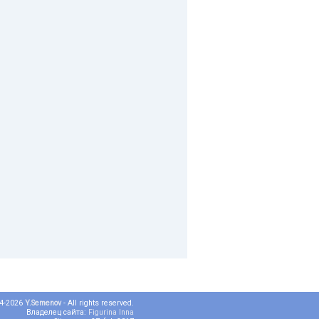
04-2026
Y.Semenov
- All rights reserved.
Владелец сайта:
Figurina Inna