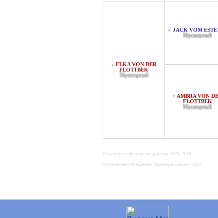
JACK VOM ESTE
♂
Мраморный
ELKA VON DER
♀
FLOTTBEK
Мраморный
AMBRA VON D
♀
FLOTTBEK
Мраморный
Последнее обновление данных 23.05.2018
Количество посещений страницы собаки - 4321