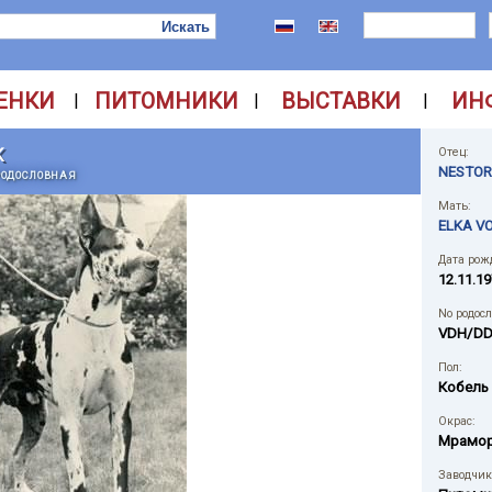
ЕНКИ
ПИТОМНИКИ
ВЫСТАВКИ
ИН
|
|
|
K
Отец:
NESTOR
РОДОСЛОВНАЯ
Мать:
ELKA V
Дата рож
12.11.19
No родос
VDH/DD
Пол:
Кобель
Окрас:
Мрамо
Заводчик