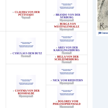
CLAUDIA VON DER
♀
PÜTTSTADT
BRANDO VON DER
♂
Черный
NÜRBURG
Мраморный
BURGA VON
♀
WESTFALENHALLE
Мраморный
[💾 Скача
ARES VON DER
♂
KAROLINGERBURG
Палевый
CYRUS AUS DEM BUTZ
♂
Палевый
BELLA VON DER
♀
SCHLEEMERBURG
Палевый
NICK VOM RIEDSTERN
♂
Мраморный
COSYMA VON DER
♀
ROSSHALDE
Мраморный
DOLORES VOM
♀
PHILOSOPHENWALD
Мраморный