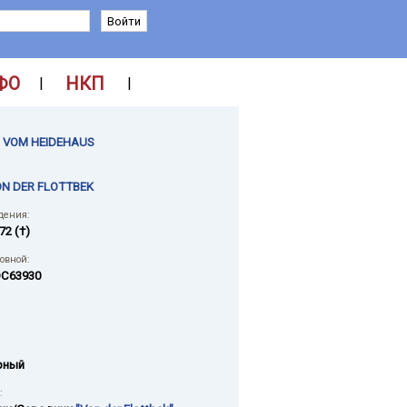
ФО
НКП
|
|
 VOM HEIDEHAUS
ON DER FLOTTBEK
дения:
72 (†)
ловной:
C63930
рный
: