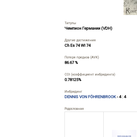
Титулы
Чемпион Германии (VDH)
Другие достижения
Ch Es 74 WI 74
Потеря предков (AVK)
86.67 %
COI (коэффициент инбридинга)
0.78125%
Инбридинг
DENNIS VON FÖHRENBROOK
- 4 : 4
Родословная