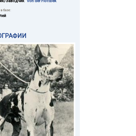
ик/Заводчик
"Von der Flottbek"
в базе:
лей
ОГРАФИИ