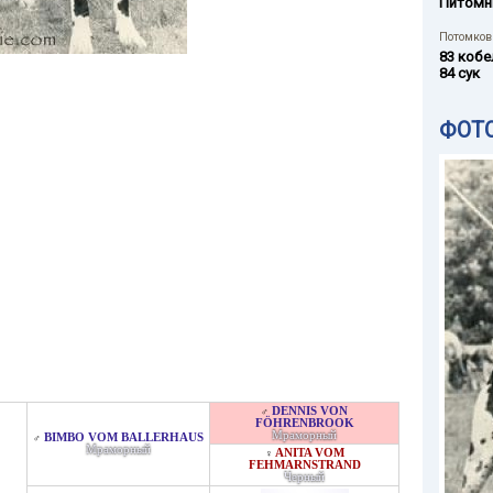
Питомн
Потомков 
83 кобе
84 сук
ФОТ
DENNIS VON
♂
FÖHRENBROOK
Мраморный
BIMBO VOM BALLERHAUS
♂
Мраморный
ANITA VOM
♀
FEHMARNSTRAND
Черный