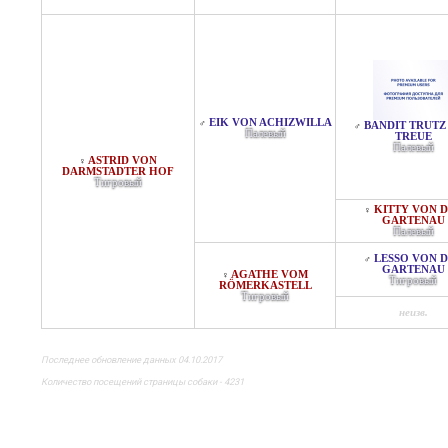
EIK VON ACHIZWILLA
♂
BANDIT TRUTZ
♂
Палевый
TREUE
Палевый
ASTRID VON
♀
DARMSTADTER HOF
Тигровый
KITTY VON 
♀
GARTENAU
Палевый
LESSO VON 
♂
GARTENAU
AGATHE VOM
♀
Тигровый
RÖMERKASTELL
Тигровый
неизв.
Последнее обновление данных 04.10.2017
Количество посещений страницы собаки - 4231