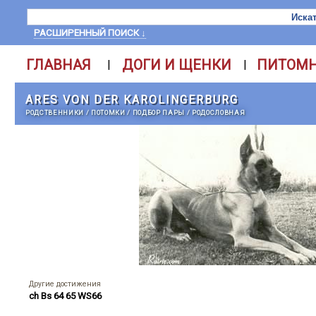
РАСШИРЕННЫЙ ПОИСК ↓
ГЛАВНАЯ
ДОГИ И ЩЕНКИ
ПИТОМ
|
|
ARES VON DER KAROLINGERBURG
РОДСТВЕННИКИ
/
ПОТОМКИ
/
ПОДБОР ПАРЫ
/
РОДОСЛОВНАЯ
Другие достижения
ch Bs 64 65 WS66