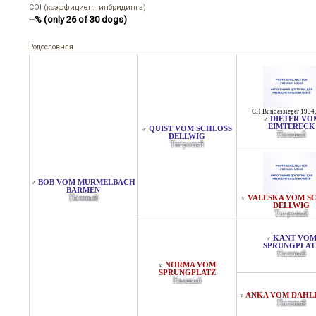
COI (коэффициент инбридинга)
--% (only 26 of 30 dogs)
Родословная
CH Bundessieger 1954,
DIETER VO
♂
EIMTERECK
QUIST VOM SCHLOSS
♂
Палевый
DELLWIG
Тигровый
BOB VOM MURMELBACH
♂
BARMEN
Палевый
VALESKA VOM S
♀
DELLWIG
Тигровый
KANT VO
♂
SPRUNGPLAT
Палевый
NORMA VOM
♀
SPRUNGPLATZ
Палевый
ANKA VOM DAHL
♀
Палевый