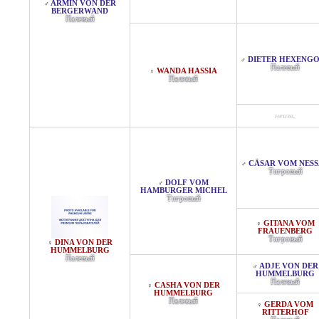
ARMIN VON DER
♂
BERGERWAND
Палевый
DIETER HEXENG
♂
Палевый
WANDA HASSIA
♀
Палевый
неизв.
CÄSAR VOM NESS
♂
Тигровый
DOLF VOM
♂
HAMBURGER MICHEL
Тигровый
GITANA VOM
♀
FRAUENBERG
Тигровый
DINA VON DER
♀
HUMMELBURG
Палевый
ADJE VON DER
♂
HUMMELBURG
Палевый
CASHA VON DER
♀
HUMMELBURG
Палевый
GERDA VOM
♀
RITTERHOF