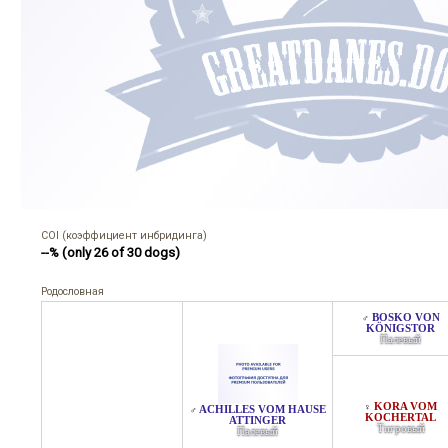
COI (коэффициент инбридинга)
--% (only 26 of 30 dogs)
Родословная
BOSKO VON
♂
KÖNIGSTOR
Палевый
KORA VOM
♀
ACHILLES VOM HAUSE
♂
KOCHERTAL
ATTINGER
Тигровый
Палевый