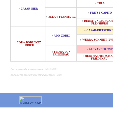
TULA
♀
CASAR-EIER
♂
FRITZ I-CAPITO
♂
ELLA V FLENSBURG
♀
DIANA (UNREG) CAP
♀
FLENSBURG
CASAR-PIETSCHK
♂
ADO-ZOBEL
♂
WERRA-SCHMIDT (UN
♀
CORA-BOBLENTZ-
♀
ULBRICH
ALEXANDER '392'
♂
FLORA VON
♀
FRIEDENAU
HERTHA (PIETSCHK
♀
FRIEDENAU)
Последнее обновление данных 20.03.2017
Количество посещений страницы собаки - 2408