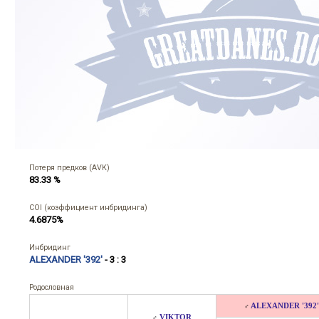
Потеря предков (AVK)
83.33 %
COI (коэффициент инбридинга)
4.6875%
Инбридинг
ALEXANDER '392'
- 3 : 3
Родословная
ALEXANDER '392'
♂
VIKTOR
♂