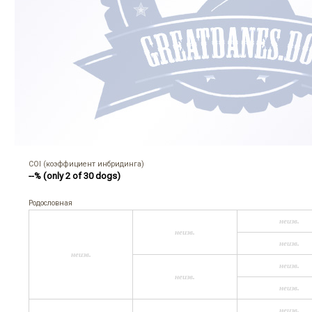
COI (коэффициент инбридинга)
--% (only 2 of 30 dogs)
Родословная
неизв.
неизв.
неизв.
неизв.
неизв.
неизв.
неизв.
неизв.