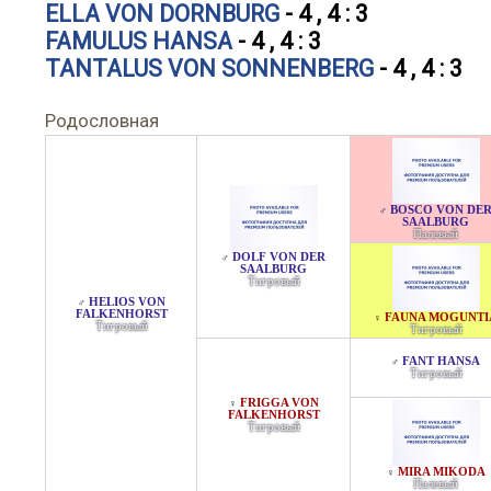
ELLA VON DORNBURG
- 4 , 4 : 3
FAMULUS HANSA
- 4 , 4 : 3
TANTALUS VON SONNENBERG
- 4 , 4 : 3
Родословная
BOSCO VON DE
♂
SAALBURG
Палевый
DOLF VON DER
♂
SAALBURG
Тигровый
HELIOS VON
♂
FALKENHORST
FAUNA MOGUNTI
♀
Тигровый
Тигровый
FANT HANSA
♂
Тигровый
FRIGGA VON
♀
FALKENHORST
Тигровый
MIRA MIKODA
♀
Палевый