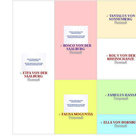
TANTALUS VON
♂
SONNENBERG
Палевый
BOSCO VON DER
♂
SAALBURG
Палевый
ROL'S VON DER
♀
RHEINSCHANZE
Палевый
ETFA VON DER
♀
SAALBURG
Палевый
FAMULUS HANS
♂
Тигровый
FAUNA MOGUNTIA
♀
Тигровый
ELLA VON DORNB
♀
Палевый