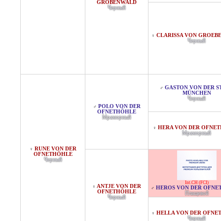
GRÖBENWALD
Черный
CLARISSA VON GROEB
♀
Черный
GASTON VON DER S
♂
MÜNCHEN
Черный
POLO VON DER
♂
OFNETHÖHLE
Мраморный
HERA VON DER OFNE
♀
Мраморный
RUNE VON DER
♀
OFNETHÖHLE
Черный
Int.CH (FCI)
ANTJE VON DER
♀
HEROS VON DER OFNE
♂
OFNETHÖHLE
Плащевой
Черный
HELLA VON DER OFNE
♀
Черный