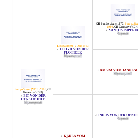
CH Bundessieger 1977
,
EuropaSie
1980
,
CH Germany (VDH
XANTOS IMPERI
♂
Черный
EuropaSieger (VDH) 1983
LLOYD VON DER
♂
FLOTTBEK
Мраморный
AMBRA VOM TANNEN
♀
Мраморный
EuropaSieger (VDH) 1986
,
CH
Germany (VDH)
PIT VON DER
♂
OFNETHÖHLE
Мраморный
INDUS VON DER OFNE
♂
Черный
KARLA VOM
♀