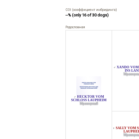
COI (коэффициент инбридинга)
--% (only 16 of 30 dogs)
Родословная
XANDO VOM
♂
INS LAN
Мраморн
HECKTOR VOM
♂
SCHLOSS LAUPHEIM
Мраморный
SALLY VOM S
♀
AUPHEIM
Мраморн