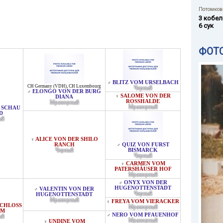
Потомков 
3 кобел
6 сук
ФОТ
BLITZ VOM URSELBACH
♂
CH Germany (VDH)
,
CH Luxembourg
Черный
ELONGO VON DER BURG
♂
SALOME VON DER
♀
DIANA
ROSSHALDE
Мраморный
Мраморный
 SCHAU
D
ый
ALICE VON DER SHILO
♀
RANCH
QUIZ VON FURST
♂
Черный
BISMARCK
Черный
CARMEN VOM
♀
PATERSHÄUSER HOF
Мраморный
ONYX VON DER
♂
HUGENOTTENSTADT
VALENTIN VON DER
♂
Черный
HUGENOTTENSTADT
Мраморный
FREYA VOM VIERACKER
♀
CHLOSS L
Мраморный
NERO VOM PFAUENHOF
♂
ый
Мраморный
UNDINE VOM
♀