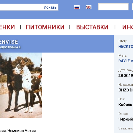
ЕНКИ
ПИТОМНИКИ
ВЫСТАВКИ
ИН
|
|
|
ENVISE
Отец:
HECKTO
РОДОСЛОВНАЯ
Мать:
RAYLE 
Дата рож
28.03.19
No родос
ÖHZB D
Пол:
Кобель
Окрас:
Черный
Заводчик
рии
,
Чемпион Чехии