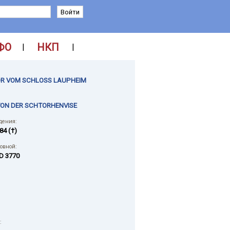
ФО
НКП
|
|
R VOM SCHLOSS LAUPHEIM
VON DER SCHTORHENVISE
дения:
84 (†)
ловной:
D 3770
: