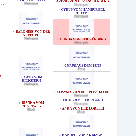
EICK IMPERIAL
♂
ASTRID VON DER ASCHENBURG
♀
Harlequin
Harlequin
ER
CYRUS VOM HAMBURGER
♂
HAFEN
Harlequin
BARONESS VON DER
♀
NÜRBURG
Harlequin
GUNDA VON DER NÜRBURG
♀
Harlequin
CYRUS AUS DEM BUTZ
♂
Fawn
M
CATO VOM
♂
F
RIEDSTERN
Harlequin
COSYMA VON DER ROSSHALDE
♀
Harlequin
EICK VOM BIEDENSAND
♂
BIANKA VOM
♀
Harlequin
ROSENWEG
ANKA VON DER LORELEI
♀
Black
Black
HANIBAL VON ST. MAGN-
♂