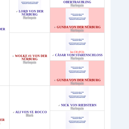
OBERTRAUBLING
Harlequin
LORD VON DER
♂
NÜRBURG
Harlequin
GUNDA VON DER NÜRBURG
♀
DER
Harlequin
Int.CH (FCI)
CÄSAR VOM STARENSCHLOSS
♂
WOLKE #1 VON DER
♀
Harlequin
NÜRBURG
Harlequin
GUNDA VON DER NÜRBURG
♀
Harlequin
NICK VON RIEDSTERN
♂
Harlequin
ALI VON ST. ROCCO
♂
Black
DER
E