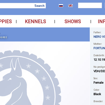
PPIES
KENNELS
SHOWS
IN
|
|
|
D
Father:
NERO V
IGREE
Mother:
FORTUN
Datebirth:
12.10.19
No pedigr
VDH/DD
Sex:
Female
Color:
Black
Breeder: