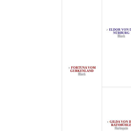
ELDOR VON 
♂
NÜRBURG
Black
FORTUNA VOM
♀
GURKENLAND
Black
GILDA VON 
♀
RATSMÜHL
Harlequin