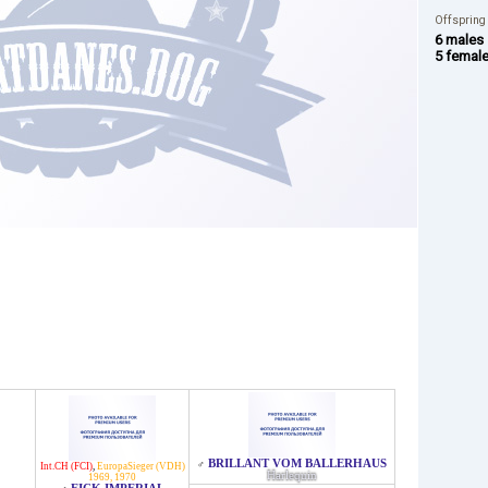
Offspring
6 males
5 femal
BRILLANT VOM BALLERHAUS
♂
Int.CH (FCI)
,
EuropaSieger (VDH)
Harlequin
1969, 1970