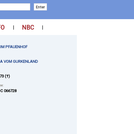
FO
NBC
|
|
OM PFAUENHOF
A VOM GURKENLAND
73 (†)
ee:
C 066728