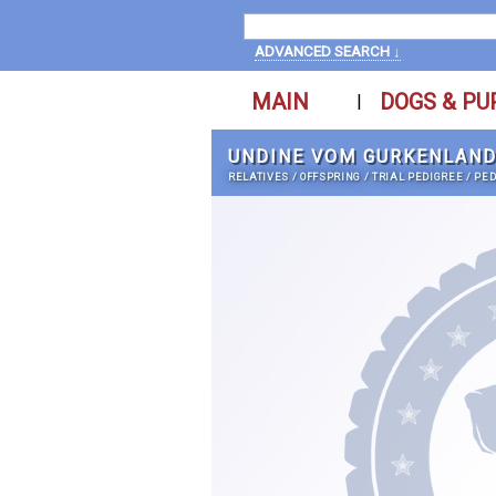
ADVANCED SEARCH ↓
MAIN
DOGS & PU
|
UNDINE VOM GURKENLAN
RELATIVES
/
OFFSPRING
/
TRIAL PEDIGREE
/
PED