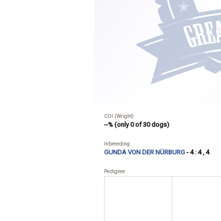
COI (Wright)
--% (only 0 of 30 dogs)
Inbreeding
GUNDA VON DER NÜRBURG
- 4 : 4 , 4
Pedigree