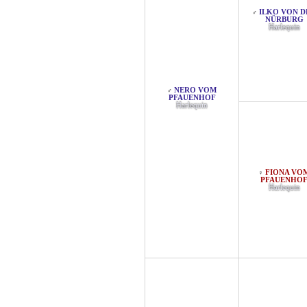
ILKO VON D
♂
NÜRBURG
Harlequin
NERO VOM
♂
PFAUENHOF
Harlequin
FIONA VO
♀
PFAUENHO
Harlequin