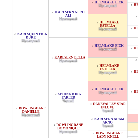
HELMLAKE EICK
♂
HE
♀
Мраморный
KARLSERN NERO
♂
ALI
♂
Мраморный
HELMLAKE
♀
ESTELLA
H
♀
Мраморный
KARLSQUIN EICK
♂
DUKE
Мраморный
HELMLAKE EICK
♂
HE
♀
Мраморный
KARLSERN BELLA
♀
♂
Мраморный
HELMLAKE
♀
ESTELLA
H
♀
Мраморный
HELMLAKE EICK
♂
HE
♀
Мраморный
SPHINX KING
♂
FAREED
Черный
DANEVALLEY STAR
♀
INLOVE
DOWLINGDANE
♀
Черный
DANIELLE
Мраморный
KARLSERN ADAM
♂
ARNO
DOWLINGDANE
♀
Черный
DOMONIQUE
Мраморный
DOWLINGDANE
♀
LADY KNELL