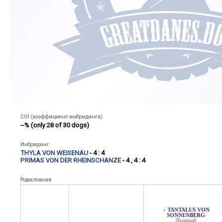
COI (коэффициент инбридинга)
--% (only 28 of 30 dogs)
Инбридинг
THYLA VON WEISENAU
- 4 : 4
PRIMAS VON DER RHEINSCHANZE
- 4 , 4 : 4
Родословная
TANTALUS VON
♂
SONNENBERG
Палевый