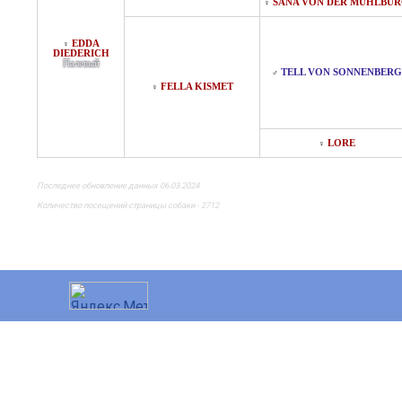
SANA VON DER MUHLBU
♀
EDDA
♀
DIEDERICH
Палевый
TELL VON SONNENBERG
♂
FELLA KISMET
♀
LORE
♀
Последнее обновление данных 06.03.2024
Количество посещений страницы собаки - 2712