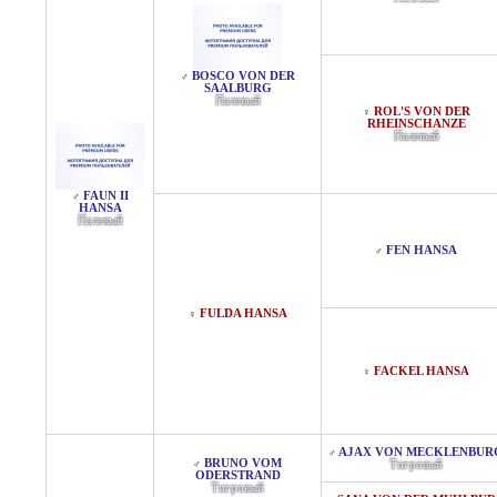
BOSCO VON DER
♂
SAALBURG
Палевый
ROL'S VON DER
♀
RHEINSCHANZE
Палевый
FAUN II
♂
HANSA
Палевый
FEN HANSA
♂
FULDA HANSA
♀
FACKEL HANSA
♀
AJAX VON MECKLENBUR
♂
BRUNO VOM
♂
Тигровый
ODERSTRAND
Тигровый