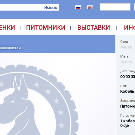
ЕНКИ
ПИТОМНИКИ
ВЫСТАВКИ
ИН
|
|
|
Отец:
неизв.
РОДОСЛОВНАЯ
Мать:
неизв.
Дата рож
00.00.00
Пол:
Кобель
Заводчик
Питомн
Потомков 
1 кобел
0 сук