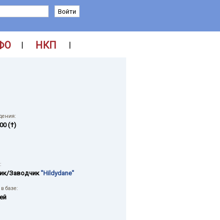
ФО
НКП
|
|
дения:
00 (†)
:
ик/Заводчик
"Hildydane"
в базе:
ей