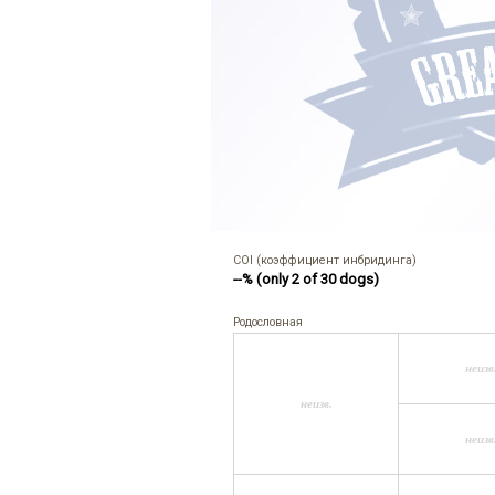
COI (коэффициент инбридинга)
--% (only 2 of 30 dogs)
Родословная
неизв
неизв.
неизв