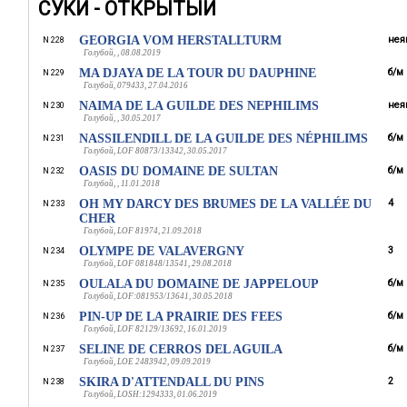
СУКИ - ОТКРЫТЫЙ
GEORGIA VOM HERSTALLTURM
нея
N 228
Голубой, , 08.08.2019
MA DJAYA DE LA TOUR DU DAUPHINE
б/м
N 229
Голубой, 079433, 27.04.2016
NAIMA DE LA GUILDE DES NEPHILIMS
нея
N 230
Голубой, , 30.05.2017
NASSILENDILL DE LA GUILDE DES NÉPHILIMS
б/м
N 231
Голубой, LOF 80873/13342, 30.05.2017
OASIS DU DOMAINE DE SULTAN
б/м
N 232
Голубой, , 11.01.2018
OH MY DARCY DES BRUMES DE LA VALLÉE DU
4
N 233
CHER
Голубой, LOF 81974, 21.09.2018
OLYMPE DE VALAVERGNY
3
N 234
Голубой, LOF 081848/13541, 29.08.2018
OULALA DU DOMAINE DE JAPPELOUP
б/м
N 235
Голубой, LOF:081953/13641, 30.05.2018
PIN-UP DE LA PRAIRIE DES FEES
б/м
N 236
Голубой, LOF 82129/13692, 16.01.2019
SELINE DE CERROS DEL AGUILA
б/м
N 237
Голубой, LOE 2483942, 09.09.2019
SKIRA D'ATTENDALL DU PINS
2
N 238
Голубой, LOSH:1294333, 01.06.2019