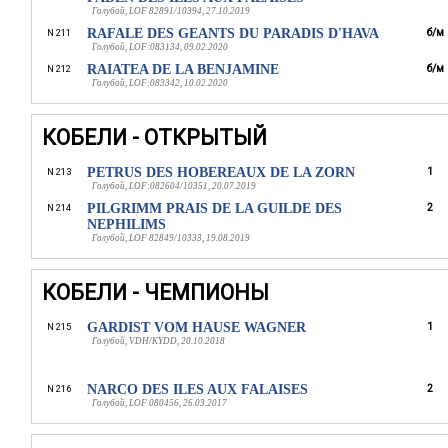
Голубой, LOF 82891/10394, 27.10.2019
RAFALE DES GEANTS DU PARADIS D'HAVA
б/м
N 211
Голубой, LOF:083134, 09.02.2020
RAIATEA DE LA BENJAMINE
б/м
N 212
Голубой, LOF:083342, 10.02.2020
КОБЕЛИ - ОТКРЫТЫЙ
PETRUS DES HOBEREAUX DE LA ZORN
1
N 213
Голубой, LOF:082604/10351, 20.07.2019
PILGRIMM PRAIS DE LA GUILDE DES
2
N 214
NEPHILIMS
Голубой, LOF 82849/10333, 19.08.2019
КОБЕЛИ - ЧЕМПИОНЫ
GARDIST VOM HAUSE WAGNER
1
N 215
Голубой, VDH/KYDD, 20.10.2018
NARCO DES ILES AUX FALAISES
2
N 216
Голубой, LOF 080456, 26.03.2017