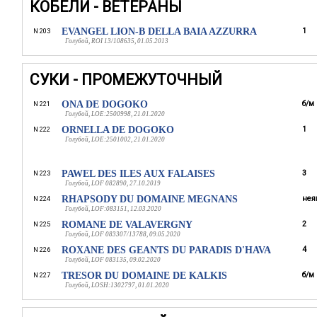
КОБЕЛИ - ВЕТЕРАНЫ
EVANGEL LION-B DELLA BAIA AZZURRA
1
N 203
Голубой, ROI 13/108635, 01.05.2013
СУКИ - ПРОМЕЖУТОЧНЫЙ
ONA DE DOGOKO
б/м
N 221
Голубой, LOE:2500998, 21.01.2020
ORNELLA DE DOGOKO
1
N 222
Голубой, LOE:2501002, 21.01.2020
PAWEL DES ILES AUX FALAISES
3
N 223
Голубой, LOF 082890, 27.10.2019
RHAPSODY DU DOMAINE MEGNANS
нея
N 224
Голубой, LOF:083151, 12.03.2020
ROMANE DE VALAVERGNY
2
N 225
Голубой, LOF 083307/13788, 09.05.2020
ROXANE DES GEANTS DU PARADIS D'HAVA
4
N 226
Голубой, LOF 083135, 09.02.2020
TRESOR DU DOMAINE DE KALKIS
б/м
N 227
Голубой, LOSH:1302797, 01.01.2020