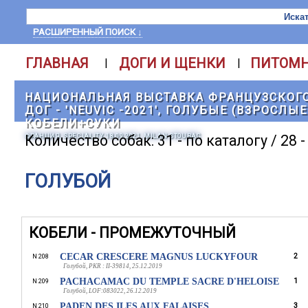
РАСШИРЕННЫЙ ПОИСК ↓
ГЛАВНАЯ
ДОГИ И ЩЕНКИ
ПИТОМ
|
|
НАЦИОНАЛЬНАЯ ВЫСТАВКА ФРАНЦУЗСКОГ
ДОГ - 'NEUVIC -2021', ГОЛУБЫЕ (ВЗРОСЛЫ
КОБЕЛИ+СУКИ
ФРАНЦИЯ, SPECIALITY, 18.09.2021, MILAN STOURAC
Количество собак: 31 - по каталогу / 28 
ГОЛУБОЙ
КОБЕЛИ - ПРОМЕЖУТОЧНЫЙ
CECAR CRESCERE MAGNUS LUCKYFOUR
2
N 208
Голубой, PKR : II-39814, 25.12.2019
PACHACAMAC DU TEMPLE SACRE D'HELOISE
1
N 209
Голубой, LOF:083022, 26.12.2019
PADEN DES ILES AUX FALAISES
3
N 210