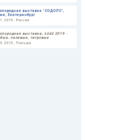
опородная выставка 'СОДОЛС',
сия, Екатеринбург
11.2019, Россия
опородная выставка, Łódź 2019 -
убые, палевые, тигровые
05.2019, Польша