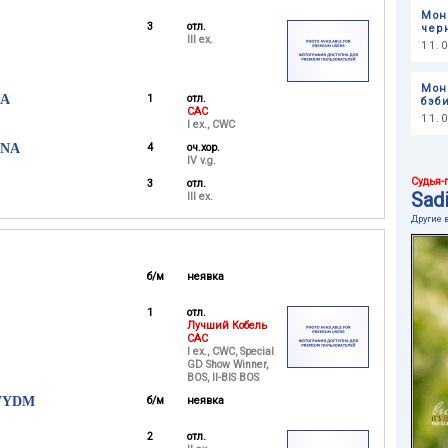
Мон
3
отл.
чер
III ex.
11.
Мон
ZA
1
отл.
бэб
CAC
11.
I ex., CWC
ANA
4
оч.хор.
IV v.g.
Судья-
3
отл.
Sadi
III ex.
Другие 
б/м
неявка
1
отл.
Лучший Кобель
CAC
I ex., CWC, Special
GD Show Winner,
BOS, II-BIS BOS
WYDM
б/м
неявка
2
отл.