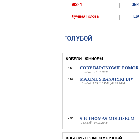
BIS - 1
|
GEP
Лучшая Голова
|
FEB
ГОЛУБОЙ
КОБЕЛИ - ЮНИОРЫ
COBY BARONOWIE POMOR
N 53
Голубой, , 17.07.2018
MAXIMUS BANATSKI DIV
N 54
Голубой, PKRII135541 , 01.02.2018
SIR THOMAS MOLOSEUM
N 55
Голубой, , 09.05.2018
КОБЕЛИ - ПРОМЕЖУТОЧНЫЙ