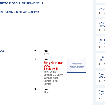
PETTO FLOSCULI ST. FRANCISCUS
САС
US CRUSADER OF APOKALIPSA
11.
САС
Пот
11.
INT
г. 
11.
ZA
2
отл.
II ex.
Выс
1
отл.
ЧРК
Лучший Юниор
11.
JCAC
BISS.junior-III
I ex., Junior
Выс
Special GD Show
ЧФ 
Winner, Best
Junior, III-BIS
11.
Junior
3
отл.
Выс
III ex.
ГКС
11.