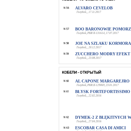
ALVARO CEVELOB
N 56
Голубой, , 17.11.2017
BOO BARONOWIE POMOR
N 57
Голубой, PKR II-131614, 17.07.2017
JOE NA SZLAKU KORMOR
N 58
Голубой, , 20.12.2017
ZUCCHERO MODRY EFEKT
N 59
Голубой, , 23.08.2017
КОБЕЛИ - ОТКРЫТЫЙ
AL CAPONE MARGAREJRO
N 60
Голубой, PKR.II-129069, 23.01.2017
BŁYSK FORTEFORTISSIMO
N 61
Голубой, , 22.02.2016
DYMEK-2 Z BŁĘKITNYCH 
N 62
Голубой, , 27.04.2016
ESCOBAR CASA DI AMICI
N 63