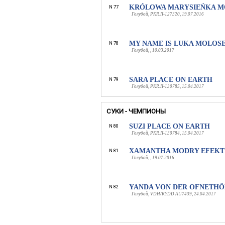
KRÓLOWA MARYSIEŃKA 
N 77
Голубой, PKR.II-127320, 19.07.2016
MY NAME IS LUKA MOLOS
N 78
Голубой, , 10.03.2017
SARA PLACE ON EARTH
N 79
Голубой, PKR.II-130785, 15.04.2017
СУКИ - ЧЕМПИОНЫ
SUZI PLACE ON EARTH
N 80
Голубой, PKR.II-130784, 15.04.2017
XAMANTHA MODRY EFEKT
N 81
Голубой, , 19.07.2016
YANDA VON DER OFNETH
N 82
Голубой, VDH/KYDD AU7439, 24.04.2017