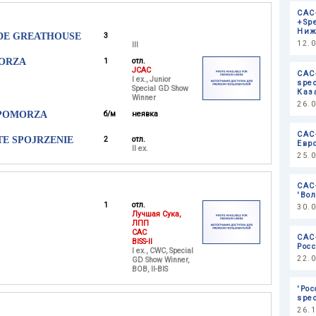
САС
+Spe
Ниж
 DE GREATHOUSE
3
12.
III
ORZA
1
отл.
JCAC
САС
I ex., Junior
spec
Special GD Show
Каз
Winner
26.
 POMORZA
б/м
неявка
САС
E SPOJRZENIE
2
отл.
Евр
II ex.
25.
САС
'Во
1
отл.
30.
Лучшая Сука,
ЛПП
CAC
САС
BISS-II
Рос
I ex., CWC, Special
22.
GD Show Winner,
BOB, II-BIS
'Рос
spec
26.