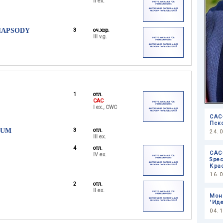
II ex.
HAPSODY
3
оч.хор.
III v.g.
1
отл.
CAC
I ex., CWC
САС
Пско
EUM
3
отл.
24.
III ex.
4
отл.
САС
IV ex.
Spec
Кра
16.
2
отл.
II ex.
Мон
'Ид
04.