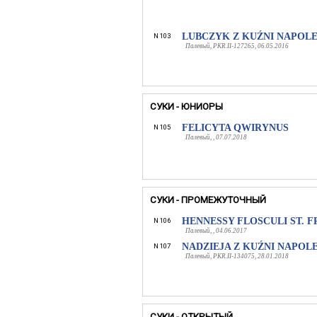
LUBCZYK Z KUŹNI NAPOL
N 103
Палевый, PKR.II-127265, 06.05.2016
СУКИ - ЮНИОРЫ
FELICYTA QWIRYNUS
N 105
Палевый, , 07.07.2018
СУКИ - ПРОМЕЖУТОЧНЫЙ
HENNESSY FLOSCULI ST. 
N 106
Палевый, , 04.06.2017
NADZIEJA Z KUŹNI NAPOL
N 107
Палевый, PKR.II-134075, 28.01.2018
СУКИ - ОТКРЫТЫЙ