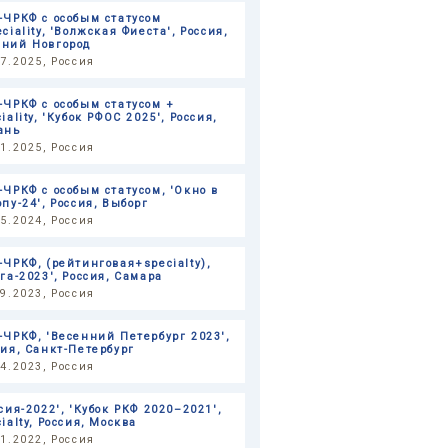
-ЧРКФ с особым статусом
ciality, 'Волжская Фиеста', Россия,
ний Новгород
07.2025, Россия
-ЧРКФ с особым статусом +
iality, 'Кубок РФОС 2025', Россия,
ань
01.2025, Россия
-ЧРКФ с оcобым статусом, 'Окно в
опу-24', Россия, Выборг
05.2024, Россия
-ЧРКФ, (рейтинговая+specialty),
лга-2023', Россия, Самара
09.2023, Россия
-ЧРКФ, 'Весенний Петербург 2023',
сия, Санкт-Петербург
04.2023, Россия
сия-2022', 'Кубок РКФ 2020–2021',
ialty, Россия, Москва
11.2022, Россия