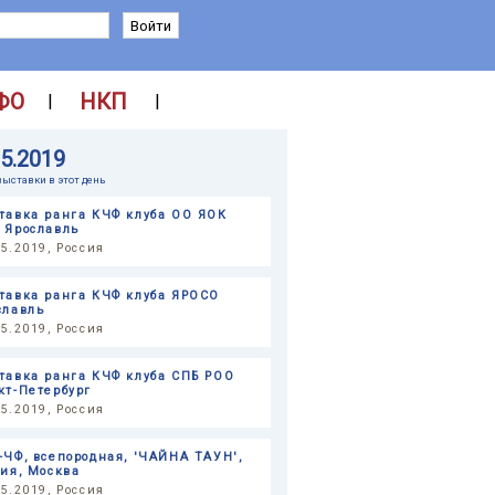
ФО
НКП
|
|
05.2019
выставки в этот день
тавка ранга КЧФ клуба ОО ЯОК
 Ярославль
05.2019, Россия
тавка ранга КЧФ клуба ЯРОСО
славль
05.2019, Россия
тавка ранга КЧФ клуба СПБ РОО
кт-Петербург
05.2019, Россия
-ЧФ, всепородная, 'ЧАЙНА ТАУН',
сия, Москва
05.2019, Россия