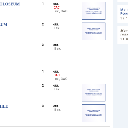
MOLOSEUM
1
отл.
CAC
Мон
I ex., CWC
Рос
17.
EUM
2
отл.
II ex.
Мон
гол
11.
3
отл.
III ex.
1
отл.
CAC
I ex., CWC
2
отл.
II ex.
ÖHLE
3
отл.
III ex.