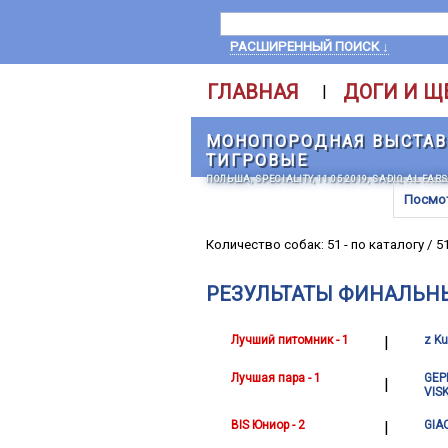
РАСШИРЕННЫЙ ПОИСК ↓
ГЛАВНАЯ
ДОГИ И Щ
|
МОНОПОРОДНАЯ ВЫСТАВКА
ТИГРОВЫЕ
ПОЛЬША, SPECIALITY, 11.05.2019, SADIQ AL FAR
Посмо
Количество собак: 51 - по каталогу / 5
РЕЗУЛЬТАТЫ ФИНАЛЬН
Лучший питомник - 1
|
z Ku
Лучшая пара - 1
GEP
|
VIS
BIS Юниор - 2
|
GIA