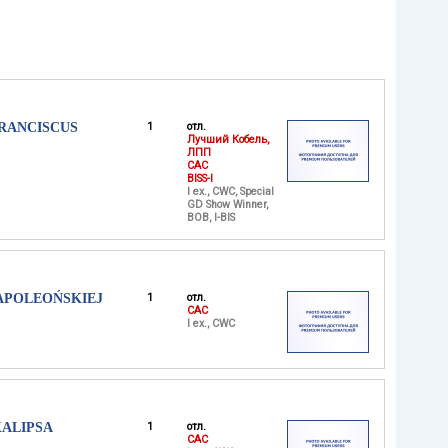
FRANCISCUS
1
отл.
Лучший Кобель,
ЛПП
CAC
BISS-I
I ex., CWC, Special
GD Show Winner,
BOB, I-BIS
NAPOLEOŃSKIEJ
1
отл.
CAC
I ex., CWC
KALIPSA
1
отл.
CAC