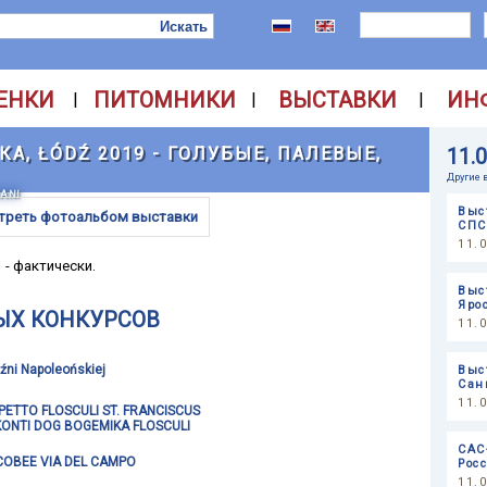
ЕНКИ
ПИТОМНИКИ
ВЫСТАВКИ
ИН
|
|
|
, ŁÓDŹ 2019 - ГОЛУБЫЕ, ПАЛЕВЫЕ,
11.
Другие 
SANI
Выс
треть фотоальбом выставки
СПС
11.
1 - фактически.
Выс
Яро
ЫХ КОНКУРСОВ
11.
źni Napoleońskiej
Выс
Сан
11.
PETTO FLOSCULI ST. FRANCISCUS
KONTI DOG BOGEMIKA FLOSCULI
САС
COBEE VIA DEL CAMPO
Рос
11.