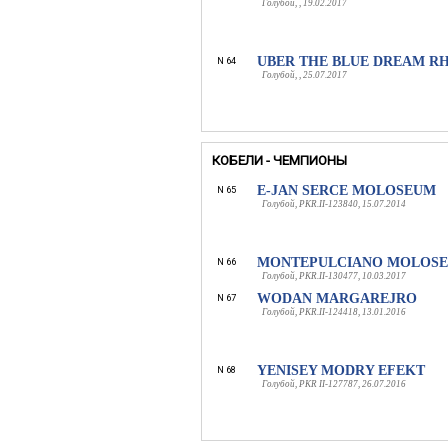
Голубой, , 19.02.2017
UBER THE BLUE DREAM R
N 64
Голубой, , 25.07.2017
КОБЕЛИ - ЧЕМПИОНЫ
E-JAN SERCE MOLOSEUM
N 65
Голубой, PKR.II-123840, 15.07.2014
MONTEPULCIANO MOLOS
N 66
Голубой, PKR.II-130477, 10.03.2017
WODAN MARGAREJRO
N 67
Голубой, PKR.II-124418, 13.01.2016
YENISEY MODRY EFEKT
N 68
Голубой, PKR II-127787, 26.07.2016