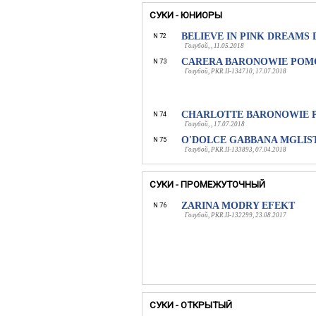
СУКИ - ЮНИОРЫ
BELIEVE IN PINK DREAMS
N 72
Голубой, , 11.05.2018
CARERA BARONOWIE POM
N 73
Голубой, PKR.II-134710, 17.07.2018
CHARLOTTE BARONOWIE
N 74
Голубой, , 17.07.2018
O'DOLCE GABBANA MGLIST
N 75
Голубой, PKR.II-133893, 07.04.2018
СУКИ - ПРОМЕЖУТОЧНЫЙ
ZARINA MODRY EFEKT
N 76
Голубой, PKR.II-132299, 23.08.2017
СУКИ - ОТКРЫТЫЙ