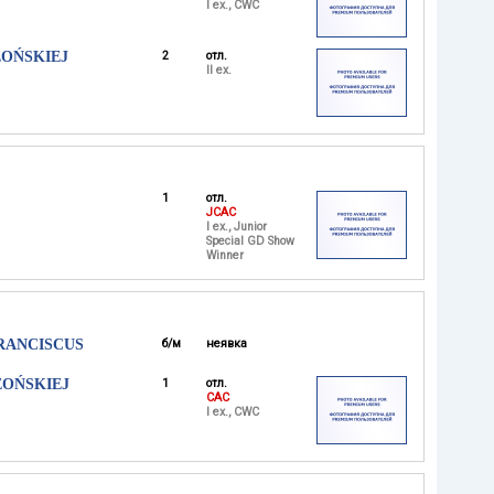
I ex., CWC
EOŃSKIEJ
2
отл.
II ex.
1
отл.
JCAC
I ex., Junior
Special GD Show
Winner
FRANCISCUS
б/м
неявка
EOŃSKIEJ
1
отл.
CAC
I ex., CWC