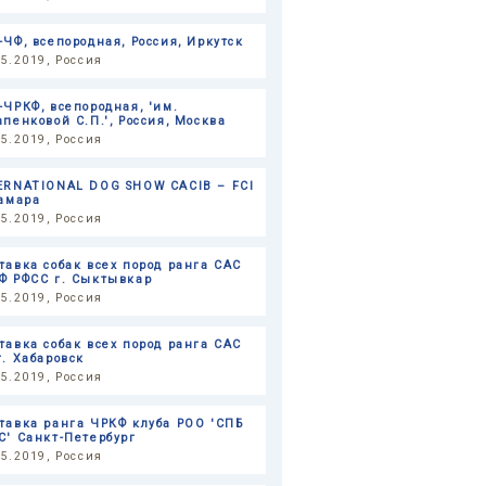
-ЧФ, всепородная, Россия, Иркутск
05.2019, Россия
-ЧРКФ, всепородная, 'им.
апенковой С.П.', Россия, Москва
05.2019, Россия
ERNATIONAL DOG SHOW CACIB – FCI
Самара
05.2019, Россия
тавка собак всех пород ранга САС
Ф РФСС г. Сыктывкар
05.2019, Россия
тавка собак всех пород ранга САС
г. Хабаровск
05.2019, Россия
тавка ранга ЧРКФ клуба РОО 'СПБ
С' Санкт-Петербург
05.2019, Россия