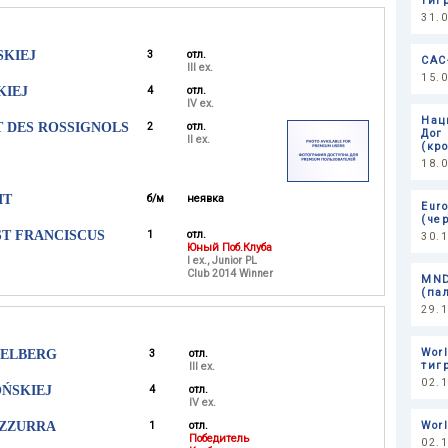
тиг
31.
SKIEJ
3
отл.
САС
III ex.
15.
KIEJ
4
отл.
IV ex.
Нац
T DES ROSSIGNOLS
2
отл.
Дог
II ex.
(кр
18.
IT
б/м
неявка
Eur
(че
ST FRANCISCUS
1
отл.
30.
Юный Поб.Клуба
I ex., Junior PL
Club 2014 Winner
MND
(па
29.
Wor
BELBERG
3
отл.
тиг
III ex.
02.
ŃSKIEJ
4
отл.
IV ex.
AZZURRA
1
отл.
Wor
Победитель
02.