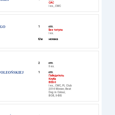
CAC
I ex., CWC
IGO
1
отл.
Без титула
I ex.
б/м
неявка
2
отл.
II ex.
POLEOŃSKIEJ
1
отл.
Победитель
Клуба
BISS-II
I ex., CWC, PL Club
2014 Winner, Best
Dog in Colour,
BOB, II-BIS