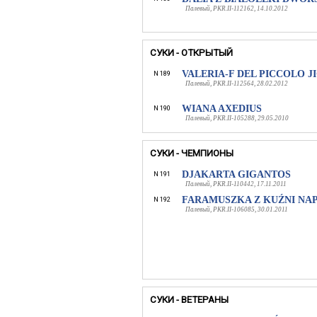
Палевый, PKR.II-112162, 14.10.2012
СУКИ - ОТКРЫТЫЙ
VALERIA-F DEL PICCOLO J
N 189
Палевый, PKR.II-112564, 28.02.2012
WIANA AXEDIUS
N 190
Палевый, PKR.II-105288, 29.05.2010
СУКИ - ЧЕМПИОНЫ
DJAKARTA GIGANTOS
N 191
Палевый, PKR.II-110442, 17.11.2011
FARAMUSZKA Z KUŹNI NA
N 192
Палевый, PKR.II-106085, 30.01.2011
СУКИ - ВЕТЕРАНЫ