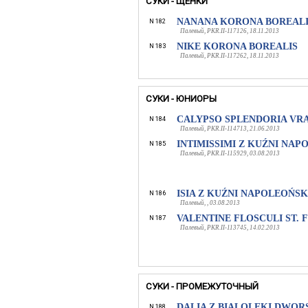
СУКИ - ЩЕНКИ
NANANA KORONA BOREALI
N 182
Палевый, PKR.II-117126, 18.11.2013
NIKE KORONA BOREALIS
N 183
Палевый, PKR.II-117262, 18.11.2013
СУКИ - ЮНИОРЫ
CALYPSO SPLENDORIA VRA
N 184
Палевый, PKR.II-114713, 21.06.2013
INTIMISSIMI Z KUŹNI NAP
N 185
Палевый, PKR.II-115929, 03.08.2013
ISIA Z KUŹNI NAPOLEOŃSK
N 186
Палевый, , 03.08.2013
VALENTINE FLOSCULI ST. 
N 187
Палевый, PKR.II-113745, 14.02.2013
СУКИ - ПРОМЕЖУТОЧНЫЙ
DALIA Z BIALOLEKI DWOR
N 188