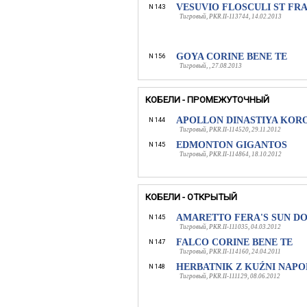
VESUVIO FLOSCULI ST FR
N 143
Тигровый, PKR.II-113744, 14.02.2013
GOYA CORINE BENE TE
N 156
Тигровый, , 27.08.2013
КОБЕЛИ - ПРОМЕЖУТОЧНЫЙ
APOLLON DINASTIYA KOR
N 144
Тигровый, PKR.II-114520, 29.11.2012
EDMONTON GIGANTOS
N 145
Тигровый, PKR.II-114864, 18.10.2012
КОБЕЛИ - ОТКРЫТЫЙ
AMARETTO FERA'S SUN D
N 145
Тигровый, PKR.II-111035, 04.03.2012
FALCO CORINE BENE TE
N 147
Тигровый, PKR.II-114160, 24.04.2011
HERBATNIK Z KUŹNI NAPO
N 148
Тигровый, PKR.II-111129, 08.06.2012