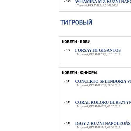
WITAMINA M Z KUŹNI NAP
N 193
Палевый, PKR.II-88345, 21.08.2005
ТИГРОВЫЙ
КОБЕЛИ - БЭБИ
FORSAYTH GIGANTOS
N 139
Тигровый, PKR.II-117088, 18.01.2014
КОБЕЛИ - ЮНИОРЫ
CONCERTO SPLENDORIA V
N 140
Тигровый, PKR.II-115425, 21.06.2013
CORAL KOLORU BURSZTY
N 141
Тигровый, PKR.II-116327, 06.07.2013
IGGY Z KUŹNI NAPOLEOŃS
N 142
Тигровый, PKR.II-115748, 03.08.2013