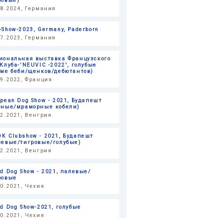
ровые)
08.2024, Германия
-Show-2023, Germany, Paderborn
07.2023, Германия
иональная выставка Французского
 Клуба-'NEUVIC -2022', голубые
оме беби/щенков/дебютантов)
09.2022, Франция
opean Dog Show - 2021, Будапешт
рные/мраморные кобели)
12.2021, Венгрия
K Clubshow - 2021, Будапешт
левые/тигровые/голубые)
12.2021, Венгрия
ld Dog Show - 2021, палевые/
ровые
10.2021, Чехия
ld Dog Show-2021, голубые
10.2021, Чехия