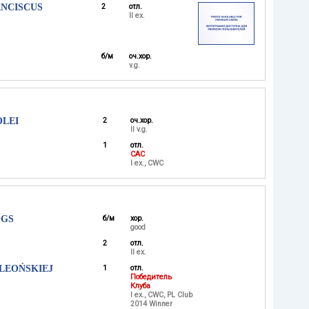
ANCISCUS
2
отл.
II ex.
б/м
оч.хор.
v.g.
OLEI
2
оч.хор.
II v.g.
1
отл.
CAC
I ex., CWC
OGS
б/м
хор.
good
2
отл.
II ex.
LEOŃSKIEJ
1
отл.
Победитель
Клуба
I ex., CWC, PL Club
2014 Winner