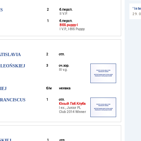
'Int
S
2
б.персп.
II V.P.
29.
1
б.персп.
BISS.puppy-I
I V.P., I-BIS Puppy
TISLAVIA
2
отл.
OLEOŃSKIEJ
3
оч.хор.
III v.g.
IEJ
б/м
неявка
FRANCISCUS
1
отл.
Юный Поб.Клуба
I ex., Junior PL
Club 2014 Winner
SKIEJ
1
отл.