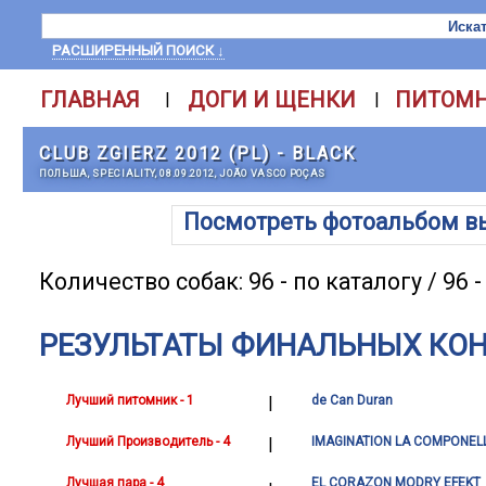
РАСШИРЕННЫЙ ПОИСК ↓
ГЛАВНАЯ
ДОГИ И ЩЕНКИ
ПИТОМ
|
|
CLUB ZGIERZ 2012 (PL) - BLACK
ПОЛЬША, SPECIALITY, 08.09.2012, JOÃO VASCO POÇAS
Посмотреть фотоальбом в
Количество собак: 96 - по каталогу / 96 
РЕЗУЛЬТАТЫ ФИНАЛЬНЫХ КО
Лучший питомник - 1
|
de Can Duran
Лучший Производитель - 4
|
IMAGINATION LA COMPONEL
Лучшая пара - 4
EL CORAZON MODRY EFEKT