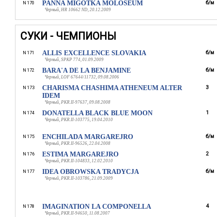
PANNA MIGOTKA MOLOSEUM
б/м
N 170
Черный, HR 10662 ND, 20.12.2009
СУКИ - ЧЕМПИОНЫ
ALLIS EXCELLENCE SLOVAKIA
б/м
N 171
Черный, SPKP 774, 01.09.2009
BARA'A DE LA BENJAMINE
б/м
N 172
Черный, LOF 67644/11732, 09.08.2006
CHARISMA CHASHIMA ATHENEUM ALTER
3
N 173
IDEM
Черный, PKR.II-97637, 09.08.2008
DONATELLA BLACK BLUE MOON
1
N 174
Черный, PKR.II-103775, 19.04.2010
ENCHILADA MARGAREJRO
б/м
N 175
Черный, PKR.II-96526, 22.04.2008
ESTIMA MARGAREJRO
2
N 176
Черный, PKR.II-104833, 12.02.2010
IDEA OBROWSKA TRADYCJA
б/м
N 177
Черный, PKR.II-103786, 21.09.2009
IMAGINATION LA COMPONELLA
4
N 178
Черный, PKR.II-94650, 11.08.2007