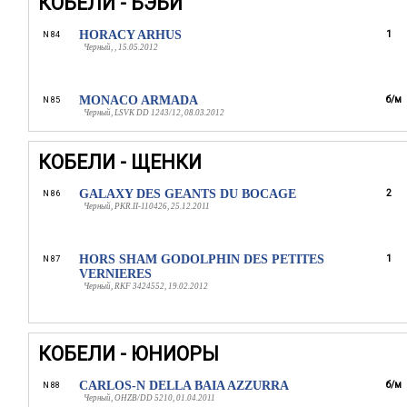
КОБЕЛИ - БЭБИ
HORACY ARHUS
1
N 84
Черный, , 15.05.2012
MONACO ARMADA
б/м
N 85
Черный, LSVK DD 1243/12, 08.03.2012
КОБЕЛИ - ЩЕНКИ
GALAXY DES GEANTS DU BOCAGE
2
N 86
Черный, PKR.II-110426, 25.12.2011
HORS SHAM GODOLPHIN DES PETITES
1
N 87
VERNIERES
Черный, RKF 3424552, 19.02.2012
КОБЕЛИ - ЮНИОРЫ
CARLOS-N DELLA BAIA AZZURRA
б/м
N 88
Черный, OHZB/DD 5210, 01.04.2011