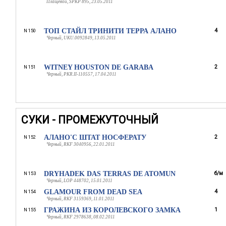
Плащевой, SPKP 895, 23.05.2011
ТОП СТАЙЛ ТРИНИТИ ТЕРРА АЛАНО
4
N 150
Черный, UKU.0092849, 13.05.2011
WITNEY HOUSTON DE GARABA
2
N 151
Черный, PKR.II-110557, 17.04.2011
СУКИ - ПРОМЕЖУТОЧНЫЙ
АЛАНО'С ШТАТ НОСФЕРАТУ
2
N 152
Черный, RKF 3040956, 22.01.2011
DRYHADEK DAS TERRAS DE ATOMUN
б/м
N 153
Черный, LOP 448702, 15.01.2011
GLAMOUR FROM DEAD SEA
4
N 154
Черный, RKF 3159369, 11.01.2011
ГРАЖИНА ИЗ КОРОЛЕВСКОГО ЗАМКА
1
N 155
Черный, RKF 2978638, 08.02.2011