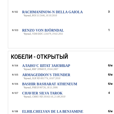
RACHMANINOW-N DELLA GAIOLA
3
N 102
Черный, ROI 11/2446, 10.10.2010
RENZO VON BJÖRNDAL
1
N 103
Черный, VDH/DDC 124479, 19.02.2011
КОБЕЛИ - ОТКРЫТЫЙ
АЛАНО'С ШТАТ ЗАНЗИБАР
б/м
N 104
Черный, RKF 2096819, 19.04.2007
ARMAGEDDON'S THUNDER
б/м
N 105
Черный, SLR ND 001774, 10.07.2010
BASHIR BASHARAT ATHENEUM
б/м
N 106
Черный, PKR.II-90726, 18.11.2006
CHAVIER SILVA TAROK
4
N 107
Черный, CMKU/ND 20165/10, 21.08.2010
ELHILCHELVAN DE LA BENJAMINE
б/м
N 108