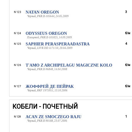
NATAN OREGON
3
N 123
Черный, PKR.II-105644, 24.05.2009
ODYSSEUS OREGON
б/м
N 124
Плащевой, PKR.II-101825, 14.09.2009
SAPHIER PERASPERAADASTRA
4
N 125
Черный, LSVK DD 1171/10, 20.04.2009
T'AMO Z ARCHIPELAGU MAGICZNE KOLO
б/м
N 126
Черный, PKR.II-96848, 14.04.2008
ЖОФФРЕЙ ДЕ ПЕЙРАК
б/м
N 127
Черный, RKF 1975951, 13.10.2006
КОБЕЛИ - ПОЧЕТНЫЙ
ACAN ZE SMOCZEGO RAJU
1
N 128
Черный, PKR.II-90188, 23.07.2006