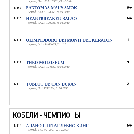
Черный, LOF 70566/9091, 01.02.2009
FANTOMAS MAŁY SMOK
б/м
N 109
Черный, PKR.II-104068, 26.04.2010
HEARTBREAKER BALAO
б/м
N 110
Черный, PKR.II-106089, 05.05.2010
OLIMPIODORO DEI MONTI DEL KERATON
1
N 111
Черный, ROI 10/102679, 26.03.2010
THEO MOLOSEUM
3
N 112
Черный, PKR.II-104880, 30.08.2010
YUBLOT DE CAN DURAN
2
N 113
Черный, LOE 1912607, 29.08.2009
КОБЕЛИ - ЧЕМПИОНЫ
АЛАНО'С ШТАТ ЛЕВИС КИНГ
б/м
N 114
Черный, UKU.0042957, 11.12.2008