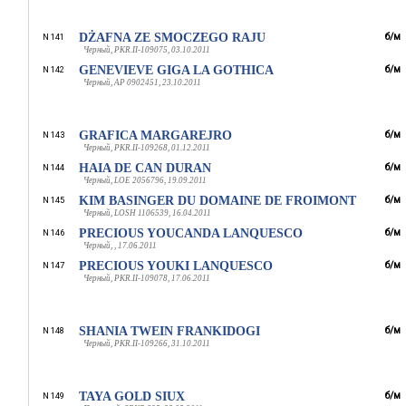
DŻAFNA ZE SMOCZEGO RAJU
б/м
N 141
Черный, PKR.II-109075, 03.10.2011
GENEVIEVE GIGA LA GOTHICA
б/м
N 142
Черный, AP 0902451, 23.10.2011
GRAFICA MARGAREJRO
б/м
N 143
Черный, PKR.II-109268, 01.12.2011
HAIA DE CAN DURAN
б/м
N 144
Черный, LOE 2056796, 19.09.2011
KIM BASINGER DU DOMAINE DE FROIMONT
б/м
N 145
Черный, LOSH 1106539, 16.04.2011
PRECIOUS YOUCANDA LANQUESCO
б/м
N 146
Черный, , 17.06.2011
PRECIOUS YOUKI LANQUESCO
б/м
N 147
Черный, PKR.II-109078, 17.06.2011
SHANIA TWEIN FRANKIDOGI
б/м
N 148
Черный, PKR.II-109266, 31.10.2011
TAYA GOLD SIUX
б/м
N 149