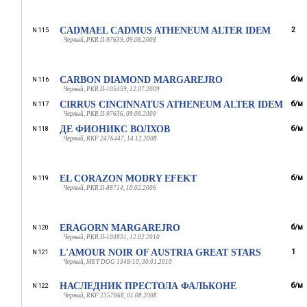
CADMAEL CADMUS ATHENEUM ALTER IDEM
2
N 115
Черный, PKR.II-97639, 09.08.2008
CARBON DIAMOND MARGAREJRO
б/м
N 116
Черный, PKR.II-105459, 12.07.2009
CIRRUS CINCINNATUS ATHENEUM ALTER IDEM
б/м
N 117
Черный, PKR.II-97636, 09.08.2008
ДЕ ФИОНИКС ВОЛХОВ
б/м
N 118
Черный, RKF 2476447, 14.12.2008
EL CORAZON MODRY EFEKT
б/м
N 119
Черный, PKR.II-88714, 10.02.2006
ERAGORN MARGAREJRO
б/м
N 120
Черный, PKR.II-104831, 12.02.2010
L'AMOUR NOIR OF AUSTRIA GREAT STARS
1
N 121
Черный, MET DOG 1348/10, 30.01.2010
НАСЛЕДНИК ПРЕСТОЛА ФАЛЬКОНЕ
б/м
N 122
Черный, RKF 2357868, 01.08.2008