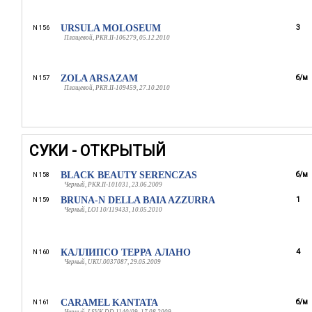
URSULA MOLOSEUM
3
N 156
Плащевой, PKR.II-106279, 05.12.2010
ZOLA ARSAZAM
б/м
N 157
Плащевой, PKR.II-109459, 27.10.2010
СУКИ - ОТКРЫТЫЙ
BLACK BEAUTY SERENCZAS
б/м
N 158
Черный, PKR.II-101031, 23.06.2009
BRUNA-N DELLA BAIA AZZURRA
1
N 159
Черный, LOI 10/119433, 10.05.2010
КАЛЛИПСО ТЕРРА АЛАНО
4
N 160
Черный, UKU.0037087, 29.05.2009
CARAMEL KANTATA
б/м
N 161