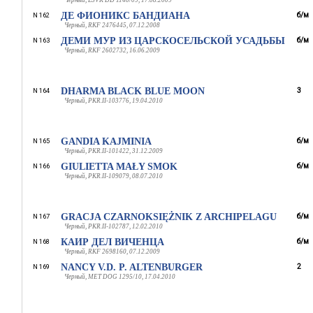
Черный, LSVK DD 1140/09, 17.08.2009
ДЕ ФИОНИКС БАНДИАНА
б/м
N 162
Черный, RKF 2476445, 07.12.2008
ДЕМИ МУР ИЗ ЦАРСКОСЕЛЬСКОЙ УСАДЬБЫ
б/м
N 163
Черный, RKF 2602732, 16.06.2009
DHARMA BLACK BLUE MOON
3
N 164
Черный, PKR.II-103776, 19.04.2010
GANDIA KAJMINIA
б/м
N 165
Черный, PKR.II-101422, 31.12.2009
GIULIETTA MAŁY SMOK
б/м
N 166
Черный, PKR.II-109079, 08.07.2010
GRACJA CZARNOKSIĘŻNIK Z ARCHIPELAGU
б/м
N 167
Черный, PKR.II-102787, 12.02.2010
КАИР ДЕЛ ВИЧЕНЦА
б/м
N 168
Черный, RKF 2698160, 07.12.2009
NANCY V.D. P. ALTENBURGER
2
N 169
Черный, MET DOG 1295/10, 17.04.2010