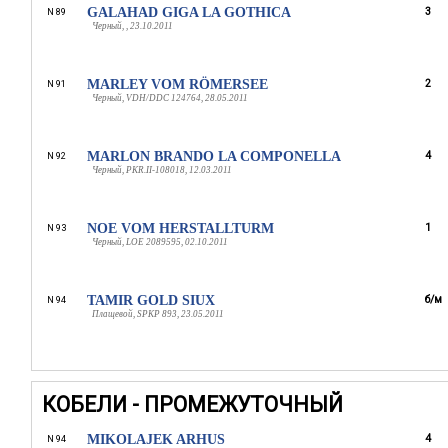
GALAHAD GIGA LA GOTHICA
3
N 89
Черный, , 23.10.2011
MARLEY VOM RÖMERSEE
2
N 91
Черный, VDH/DDC 124764, 28.05.2011
MARLON BRANDO LA COMPONELLA
4
N 92
Черный, PKR.II-108018, 12.03.2011
NOE VOM HERSTALLTURM
1
N 93
Черный, LOE 2089595, 02.10.2011
TAMIR GOLD SIUX
б/м
N 94
Плащевой, SPKP 893, 23.05.2011
КОБЕЛИ - ПРОМЕЖУТОЧНЫЙ
MIKOLAJEK ARHUS
4
N 94