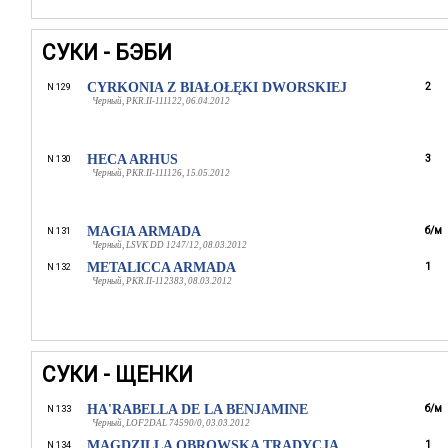
СУКИ - БЭБИ
CYRKONIA Z BIAŁOŁĘKI DWORSKIEJ
2
N 129
Черный, PKR.II-111122, 06.04.2012
HECA ARHUS
3
N 130
Черный, PKR.II-111126, 15.05.2012
MAGIA ARMADA
б/м
N 131
Черный, LSVK DD 1247/12, 08.03.2012
METALICCA ARMADA
1
N 132
Черный, PKR.II-112383, 08.03.2012
СУКИ - ЩЕНКИ
HA'RABELLA DE LA BENJAMINE
б/м
N 133
Черный, LOF2DAL 74590/0, 03.03.2012
MAGDZILLA OBROWSKA TRADYCJA
1
N 134