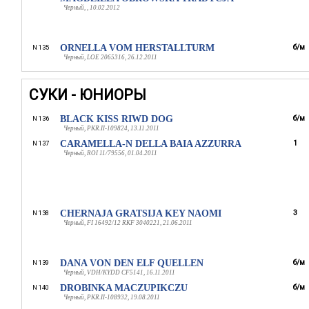
Черный, , 10.02.2012
ORNELLA VOM HERSTALLTURM
б/м
N 135
Черный, LOE 2065316, 26.12.2011
СУКИ - ЮНИОРЫ
BLACK KISS RIWD DOG
б/м
N 136
Черный, PKR.II-109824, 13.11.2011
CARAMELLA-N DELLA BAIA AZZURRA
1
N 137
Черный, ROI 11/79556, 01.04.2011
CHERNAJA GRATSIJA KEY NAOMI
3
N 138
Черный, FI 16492/12 RKF 3040221, 21.06.2011
DANA VON DEN ELF QUELLEN
б/м
N 139
Черный, VDH/KYDD CF5141, 16.11.2011
DROBINKA MACZUPIKCZU
б/м
N 140
Черный, PKR.II-108932, 19.08.2011