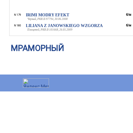
IRIMI MODRY EFEKT
б/м
N 179
Черный, PKR.II-97794, 30.06.2008
LILIANA Z JANOWSKIEGO WZGORZA
б/м
N 180
Плащевой, PKR.II-101668, 26.05.2009
МРАМОРНЫЙ