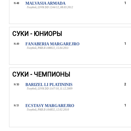
MALVASIA ARMADA
1
N 48
Голубой, LSVK DD 1244/12, 08.03.2012
СУКИ - ЮНИОРЫ
FANABERIA MARGAREJRO
1
N 49
Голубой, PKR.II-108022, 15.04.2011
СУКИ - ЧЕМПИОНЫ
BARIZEL LI PLATININIS
2
N 50
Голубой, LSVK DD 1147/10, 11.12.2009
ECSTASY MARGAREJRO
1
N 51
Голубой, PKR.II-104832, 12.02.2010