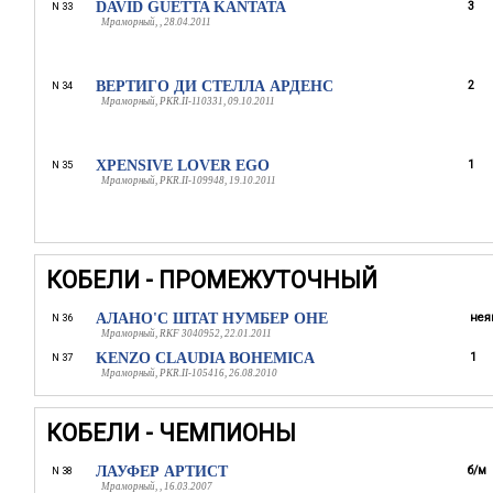
DAVID GUETTA KANTATA
3
N 33
Мраморный, , 28.04.2011
ВЕРТИГО ДИ СТЕЛЛА АРДЕНС
2
N 34
Мраморный, PKR.II-110331, 09.10.2011
XPENSIVE LOVER EGO
1
N 35
Мраморный, PKR.II-109948, 19.10.2011
КОБЕЛИ - ПРОМЕЖУТОЧНЫЙ
АЛАНО'С ШТАТ НУМБЕР ОНЕ
нея
N 36
Мраморный, RKF 3040952, 22.01.2011
KENZO CLAUDIA BOHEMICA
1
N 37
Мраморный, PKR.II-105416, 26.08.2010
КОБЕЛИ - ЧЕМПИОНЫ
ЛАУФЕР АРТИСТ
б/м
N 38
Мраморный, , 16.03.2007