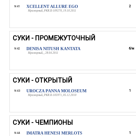
XCELLENT ALLURE EGO
2
N 41
Мраморный, PKR.II-109270, 19.10.2011
СУКИ - ПРОМЕЖУТОЧНЫЙ
DENISA NITUSH KANTATA
б/м
N 42
Мраморный, , 28.04.2011
СУКИ - ОТКРЫТЫЙ
UROCZA PANNA MOLOSEUM
1
N 43
Мраморный, PKR.II-105971, 05.12.2010
СУКИ - ЧЕМПИОНЫ
IMATRA HENESI MERLOTS
1
N 44