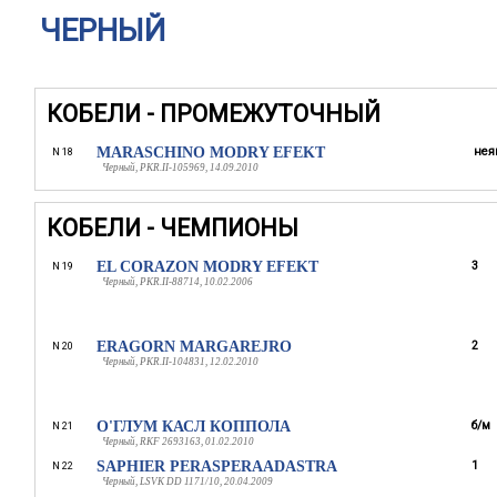
ЧЕРНЫЙ
КОБЕЛИ - ПРОМЕЖУТОЧНЫЙ
MARASCHINO MODRY EFEKT
нея
N 18
Черный, PKR.II-105969, 14.09.2010
КОБЕЛИ - ЧЕМПИОНЫ
EL CORAZON MODRY EFEKT
3
N 19
Черный, PKR.II-88714, 10.02.2006
ERAGORN MARGAREJRO
2
N 20
Черный, PKR.II-104831, 12.02.2010
О'ГЛУМ КАСЛ КОППОЛА
б/м
N 21
Черный, RKF 2693163, 01.02.2010
SAPHIER PERASPERAADASTRA
1
N 22
Черный, LSVK DD 1171/10, 20.04.2009