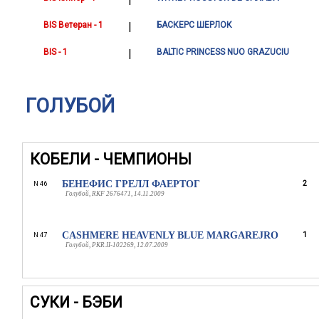
BIS Ветеран - 1
|
БАСКЕРС ШЕРЛОК
BIS - 1
|
BALTIC PRINCESS NUO GRAZUCIU
ГОЛУБОЙ
КОБЕЛИ - ЧЕМПИОНЫ
БЕНЕФИС ГРЕЛЛ ФАЕРТОГ
2
N 46
Голубой, RKF 2676471, 14.11.2009
CASHMERE HEAVENLY BLUE MARGAREJRO
1
N 47
Голубой, PKR.II-102269, 12.07.2009
СУКИ - БЭБИ