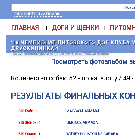
РАСШИРЕННЫЙ ПОИСК ↓
ГЛАВНАЯ
ДОГИ И ЩЕНКИ
ПИТОМ
|
|
'18 ЧЕМПИОНАТ ЛИТОВСКОГО ДОГ КЛУБА '
ДРУСКИНИНКАЙ
ЛИТВА, МОНОПОРОДНАЯ (ПК), 05.08.2012, PETER VON MONTFOORT
Посмотреть фотоальбом в
Количество собак: 52 - по каталогу / 49 
РЕЗУЛЬТАТЫ ФИНАЛЬНЫХ КО
BIS Бэби - 1
|
MALVASIA ARMADA
BIS Щенок - 1
|
LIMONCE ARMADA
BIS Юниор - 1
|
WITNEY HOUSTON DE GARABA