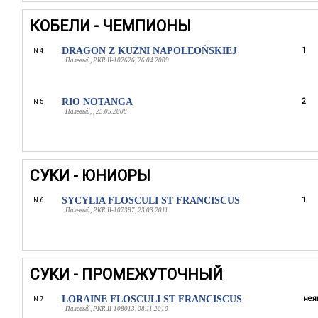
КОБЕЛИ - ЧЕМПИОНЫ
DRAGON Z KUŹNI NAPOLEOŃSKIEJ
1
N 4
Палевый, PKR.II-102626, 26.04.2009
RIO NOTANGA
2
N 5
Палевый, , 25.05.2008
СУКИ - ЮНИОРЫ
SYCYLIA FLOSCULI ST FRANCISCUS
1
N 6
Палевый, PKR.II-107397, 23.03.2011
СУКИ - ПРОМЕЖУТОЧНЫЙ
LORAINE FLOSCULI ST FRANCISCUS
нея
N 7
Палевый, PKR.II-108013, 08.11.2010