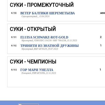
СУКИ - ПРОМЕЖУТОЧНЫЙ
ВЕТЕР БАЛТИКИ ШЕРЕМЕТЬЕВА
нея
N 190
Серомраморный, , 13.04.2024
СУКИ - ОТКРЫТЫЙ
ELUISA SCHWARZ-ROT-GOLD
2
N 191
Мраморный, VDH/DDC 134230 / RKF 7064238, 15.11.2023
ТРИНИТИ ИЗ ЗНАТНОЙ ДРУЖИНЫ
1
N 192
Мраморный, RKF 6870529, 29.07.2023
СУКИ - ЧЕМПИОНЫ
ГОР МАРИ УНЕЛЛА
1
N 193
Плащевой, РКФ 6876996, 22.11.2023