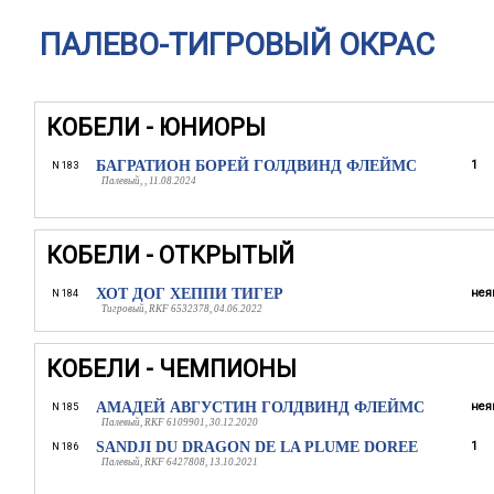
ПАЛЕВО-ТИГРОВЫЙ ОКРАС
КОБЕЛИ - ЮНИОРЫ
БАГРАТИОН БОРЕЙ ГОЛДВИНД ФЛЕЙМС
1
N 183
Палевый, , 11.08.2024
КОБЕЛИ - ОТКРЫТЫЙ
ХОТ ДОГ ХЕППИ ТИГЕР
нея
N 184
Тигровый, RKF 6532378, 04.06.2022
КОБЕЛИ - ЧЕМПИОНЫ
АМАДЕЙ АВГУСТИН ГОЛДВИНД ФЛЕЙМС
нея
N 185
Палевый, RKF 6109901, 30.12.2020
SANDJI DU DRAGON DE LA PLUME DOREE
1
N 186
Палевый, RKF 6427808, 13.10.2021