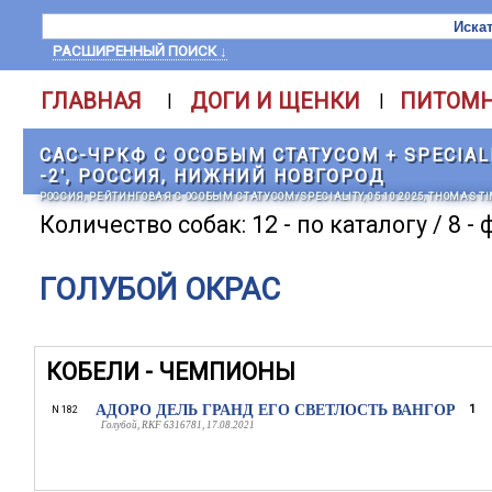
РАСШИРЕННЫЙ ПОИСК ↓
ГЛАВНАЯ
ДОГИ И ЩЕНКИ
ПИТОМ
|
|
САС-ЧРКФ С ОСОБЫМ СТАТУСОМ + SPECIALI
-2', РОССИЯ, НИЖНИЙ НОВГОРОД
РОССИЯ, РЕЙТИНГОВАЯ С ОСОБЫМ СТАТУСОМ/SPECIALITY, 05.10.2025, THOMAS 
Количество собак: 12 - по каталогу / 8 -
ГОЛУБОЙ ОКРАС
КОБЕЛИ - ЧЕМПИОНЫ
АДОРО ДЕЛЬ ГРАНД ЕГО СВЕТЛОСТЬ ВАНГОР
1
N 182
Голубой, RKF 6316781, 17.08.2021